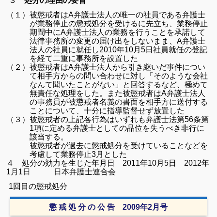
３
処分の理由の要旨
（１）
被懲戒者は
A
弁護士法人の唯一の社員である弁護士
が業務停止の懲戒処分を受けるに先立ち、業務停止
期間中に
A
弁護士法人の業務を行うことを承諾して
法律事務所の変更の届け出をしないまま、
A
弁護士
法人の社員に就任し
2010
年
10
月
5
日社員就任の登記
を経て二重に事務所を設置した
（２）
被懲戒者は
A
弁護士法人から引き継いだ事件につい
て相手方からの問い合わせに対し「そのような会社
なんて聞いたことがない」と回答するなど、極めて
無責任な処理をした。また被懲戒者は
A
弁護士法人
の事務員が被懲戒者名義の書面を相手方に送付する
ことについて、十分に指導監督せず放置した
（３）
被懲戒者の上記各行為はいずれも弁護士法第
56
条第
1
項に定める弁護士としての品位を失うべき非行に
該当する。
被懲戒者が過去に懲戒処分を受けていることなどを
考慮して業務停止
3
月とした
４ 処分の効力を生じた年月日
2011
年
10
月
5
日
2012
年
1
月
1
日 日本弁護士連合会
1
回目の懲戒処分
懲 戒 処 分 の 公 告
2009
年
2
月号