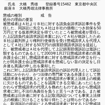
氏名 大橋 秀雄 登録番号
15462
東京都中央区
銀座８
大橋秀雄法律事務所
懲戒の種別 戒 告
処分の理由の要旨
被懲戒者はＡ社よりＢ社に対する請負金請求訴訟事件を受
任した、
同訴訟に先立ちＡ社はＢ社の債権につき担保を
50
万円とする仮差押決定を得ていたところ被懲戒者が受任し
た上記請負代金請求訴訟本案においてＡ社が敗訴したため
Ｂ社は裁判所より権利行使催告を受け懲戒請求人を代理人
としてＡ社に対する
50
万円の損害賠償請求訴訟を提起し
た、
被懲戒者はＡ社を代理して上記損害賠償訴訟は濫訴に
類するものであるとして
2003
年
1
月
27
日懲戒請求者の所属
弁護士会に対し懲戒請求者に対する懲戒請求の申立を行っ
たが同弁護士会は懲戒請求者を懲戒しない旨の決定をし日
弁連も異議の申し出を棄却した
これに対し上記請負代金請求訴訟の訴訟代理人として訴訟
活動にかかわり、かつ法律の専門家である弁護士として懲
戒請求者を被調査人とする懲戒請求が事実上法律上の根拠
に欠けるものであることを認識できる立場にあったにもか
かわらず懲戒請求の代理人を務めたものであるから懲戒請
求者に対し不法行為責任を負うと言うべきである。
また被
懲戒者は日弁連に対する上記取消訴訟ついても事実上法律
上の根拠に欠けることを知り得たことは明らかであるか
ら、取消訴訟の提起による懲戒請求者に対する上記懲戒請