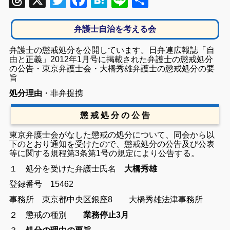
Threads
X
Twitter
Facebook
Hatena
Line
共
有
弁護士自治を考える会
弁護士の懲戒処分を公開しています。日弁連広報誌「自
由と正義」2012年1月号に掲載された弁護士の懲戒処分
の公告・東京弁護士会・大橋秀雄弁護士の懲戒処分の要
旨
処分理由
・非弁提携
懲 戒 処 分 の 公 告
東京弁護士会がなした懲戒の処分について、同会から以
下のとおり通知を受けたので、懲戒処分の公告及び公表
等に関する規程第3条第1号の規定により公告する。
１ 処分を受けた弁護士
氏名
大橋秀雄
登録番号
15462
事務所
東京都中央区銀座
8
大橋秀雄法津事務所
２ 懲戒の種別
業務停止
3
月