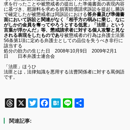
求を行ったことや被懲戒者の提出した準備書面の表現内容
に基づき、慰謝料を求める損害賠償請求訴訟を提起し勝訴
で確定したが被懲戒者は同訴訟における
答弁書及び準備書
面において訴訟と関連がなく「相手方の弱みに乗じ、なに
がしかの金員を奪ってやろうとする低意」「法匪」という
言葉が浮かんだ」等、懲戒請求者に対する個人攻撃と見な
される表現をしたものであり
被懲戒者の行為は弁護士法第
56
条第
1
項に定める弁護士としての品位を失うべき非行に
該当する
処分の効力の生じた日
2008
年
10
月
9
日
2009
年
2
月
1
日 日本弁護士連合会
「法匪」ほうひ
法匪とは，法律知識を悪用する法曹関係者に対する罵倒語
です。
Threads
X
Twitter
Facebook
Hatena
Line
共
有
関連記事: