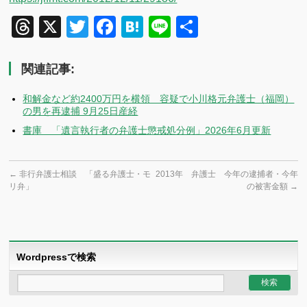
Threads
X
Twitter
Facebook
Hatena
Line
共
有
関連記事:
和解金など約2400万円を横領 容疑で小川格元弁護士（福岡）
の男を再逮捕 9月25日産経
書庫 「遺言執行者の弁護士懲戒処分例」2026年6月更新
←
非行弁護士相談 「盛る弁護士・モ
2013年 弁護士 今年の逮捕者・今年
リ弁」
の被害金額
→
Wordpressで検索