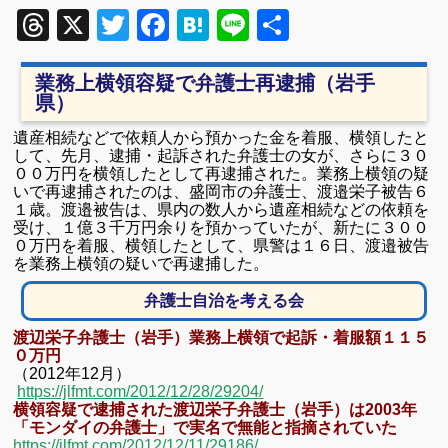
Threads
X
Twitter
Facebook
Hatena
Line
共
有
業務上横領容疑で弁護士再逮捕（岩手
県）
遺産相続などで依頼人から預かった金を着服、横領したと
して、先月、逮捕・起訴された弁護士の女が、さらに３０
００万円を横領したとして再逮捕された。業務上横領の疑
いで再逮捕されたのは、盛岡市の弁護士、渡邉栄子被告６
１歳。渡邉被告は、県内の数人から遺産相続などの依頼を
受け、１億３千万円余りを預かっていたが、新たに３００
０万円を着服、横領したとして、県警は１６日、渡邉被告
を業務上横領の疑いで再逮捕した。
弁護士自治を考える会
渡辺栄子弁護士（岩手）業務上横領で起訴・着服額１１５
０万円
（2012年12月）
https://jlfmt.com/2012/12/28/29204/
横領容疑で逮捕された渡辺栄子弁護士（岩手）は2003年
「モンダイの弁護士」で実名で無能と
指摘されていた
https://jlfmt.com/2012/12/11/29186/