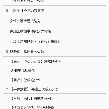
「依頼者見舞金」公告
弁護士【今年の逮捕者】
女性弁護士懲戒処分
弁護士横領事件判決の相場
弁護士懲戒処分・（官報）掲載分
処分例：倫理観の欠如
【暴言・心ない言葉】懲戒処分例
SNS懲戒処分例
【暴行】懲戒処分例
【事件放置】 弁護士懲戒処分例
【横領・着服】懲戒処分例
【依頼者と関係】懲戒処分例