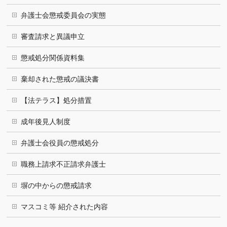
弁護士会懲戒委員会の実態
審査請求と異議申立
懲戒処分関係資料集
棄却された懲戒の議決書
【法テラス】処分措置
成年後見人制度
弁護士会役員の懲戒処分
職務上請求不正請求弁護士
塀の中からの懲戒請求
マスコミ等 紹介された内容