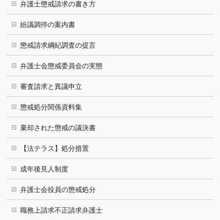
弁護士懲戒請求の書き方
紛議調停の案内書
懲戒請求綱紀調査の提言
弁護士会懲戒委員会の実態
審査請求と異議申立
懲戒処分関係資料集
棄却された懲戒の議決書
【法テラス】処分措置
成年後見人制度
弁護士会役員の懲戒処分
職務上請求不正請求弁護士