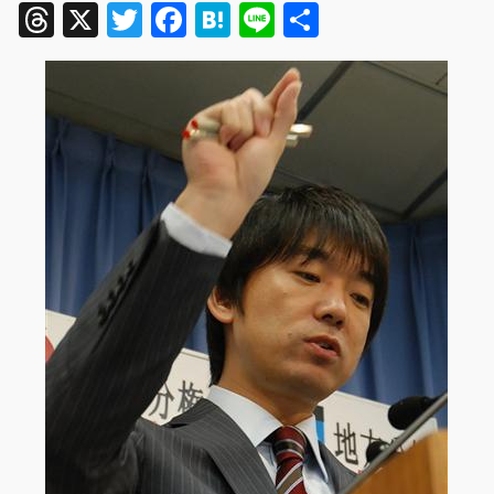
Threads
X
Twitter
Facebook
Hatena
Line
共
有