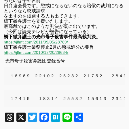
ったのは宇都宮前
日弁連会長です。懲戒にならないのなら賠償の裁判になる
というなら懲戒請求
を出すのを躊躇する人も出てきます。
橋下徹弁護士を支援いたします。
最高裁ではこのような判決が既に出ています。
（今回は読売テレビが被告になっている）
橋下徹弁護士の光市母子殺害事件最高裁判決。
https://jlfmt.com/2011/09/05/28789/
橋下徹弁護士業務停止2月の懲戒処分の要旨
https://jlfmt.com/2010/12/20/28634/
光市母子殺害弁護団登録番号
１６９６９　２２１０２　２５２３２　２１７５２　　２８４９
１７４１５　　１８３１４　２５５３２　１５６１３　２３１１
Threads
X
Twitter
Facebook
Hatena
Line
共
有