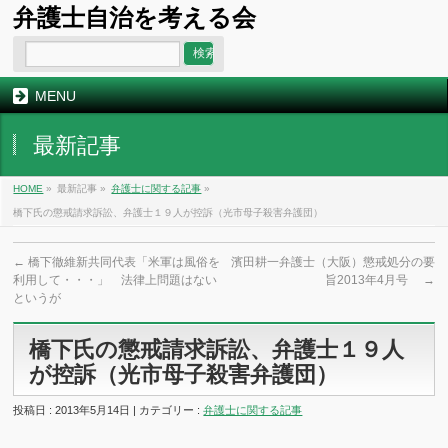
弁護士自治を考える会
MENU
最新記事
HOME
»
最新記事 »
弁護士に関する記事
»
橋下氏の懲戒請求訴訟、弁護士１９人が控訴（光市母子殺害弁護団）
←
橋下徹維新共同代表「米軍は風俗を
濱田耕一弁護士（大阪）懲戒処分の要
利用して・・・」 法律上問題はない
旨2013年4月号
→
というが
橋下氏の懲戒請求訴訟、弁護士１９人
が控訴（光市母子殺害弁護団）
投稿日 : 2013年5月14日 | カテゴリー :
弁護士に関する記事