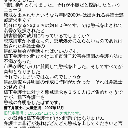
1審は棄却となりました。それが不服だと控訴したという
ニュース
懲戒を出されたというなら年間2000件は出される弁護士懲
戒請求申立て
処分になるのは３％の約８０件です。では懲戒を出されて
名誉が毀損されたと
損害賠償の裁判になっているでしょうか？
懲戒請求が不当なもの、懲戒処分にならないものであれば
出された弁護士会の
綱紀委員会が判断すればいいのです。
橋下弁護士の呼びかけに光市母子殺害弁護団の弁護方法に
不満があった
市民が呼びかけに賛同して懲戒を出した。そしてすべてが
棄却となりました
それでおしまいではないのでしょうか
綱紀調査や弁明書の作成に時間がかかった。それは弁護士
の務めです。
橋下弁護士に対する懲戒請求も３５０人ほど集めたそうで
すが、橋下弁護士も
懲戒の弁明をしたはずです。
橋下弁護士に大量懲戒 2007年12月
旧記事番号：19563241.はリンク切れです。
この裁判は橋下弁護士だけの問題ではありません
弁護士に非行があればどんどん懲戒を出してくださいと言