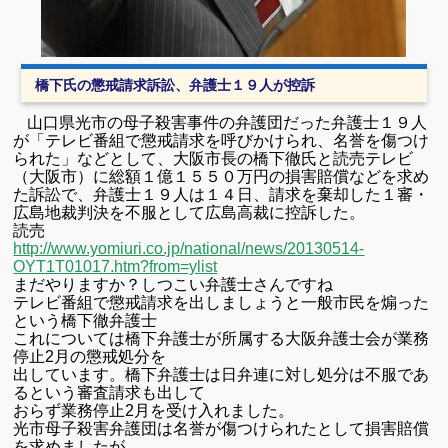
橋下氏の懲戒請求訴訟、弁護士１９人が控訴
山口県光市の母子殺害事件の弁護団だった
弁護士
１９人
が「テレビ番組で懲戒請求を呼びかけられ、名誉を傷つけ
られた」などとして、大阪市長の橋下徹氏と読売テレビ
（大阪市）に総額１億１５５０万円の損害賠償などを求め
た訴訟で、
弁護士
１９人は１４日、請求を棄却した１審・
広島地裁判決を不服として広島高裁に控訴した。
読売
http://www.yomiuri.co.jp/national/news/20130514-
OYT1T01017.htm?from=ylist
まだやりますか？しつこい弁護士さんですね
テレビ番組で懲戒請求を出しましょうと一般市民を煽った
という橋下徹弁護士
これについては橋下弁護士が所属する大阪弁護士会が業務
停止2月の懲戒処分を
出しています。橋下弁護士は日弁連に対し処分は不服であ
るという審査請求も出して
おらず業務停止2月を受け入れました。
光市母子殺害弁護団は名誉が傷つけられたとして損害賠償
を求めましたが