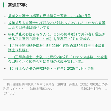
関連記事:
堀孝之弁護士（福岡）懲戒処分の要旨 2024年7月号
成年後見人弁護士の横領など絶対あってはならん！だから弁護
士会と日弁連は隠ぺいする
接見禁止の容疑者ら２人に、自分の携帯電話で外部者と通話さ
せる平井達哉弁護士（札幌）を業務停止2月の懲戒処…
【弁護士懲戒処分情報】5月22日付官報通算52件目平井達哉弁
護士（札幌）
川口正輝弁護士（大阪）に懲役2年求刑「ロマンス詐欺」の被害
金回収うたう広告会社に自身の名義を貸した罪…
【弁護士会会長の懲戒処分・不祥事】2025年8月・更新
←
橋下徹維新共同代表「米軍は風俗を
濱田耕一弁護士（大阪）懲戒処分の要
利用して・・・」 法律上問題はない
旨2013年4月号
→
というが