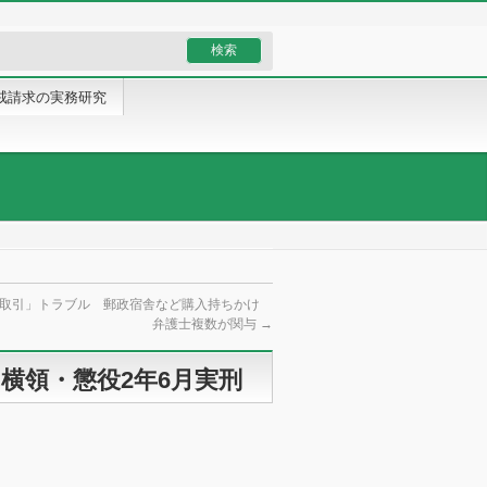
戒請求の実務研究
空取引」トラブル 郵政宿舎など購入持ちかけ
弁護士複数が関与
→
横領・懲役2年6月実刑