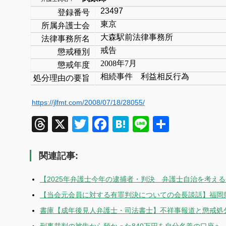
23497
登録番号
東京
所属弁護士会
大森駅前法律事務所
法律事務所名
戒告
懲戒種別
2008
年
7
月
懲戒年度
相続事件 利益相反行為
処分理由の要旨
https://jlfmt.com/2008/07/18/28055/
Threads
X
Twitter
Facebook
Hatena
Line
共
有
関連記事:
【2025年弁護士今年の逮捕者・判決 弁護士自治を考える
【当会元会員に対する有罪判決についての会長談話】福岡
書庫【成年後見人弁護士・司法書士】不祥事報道と懲戒処分