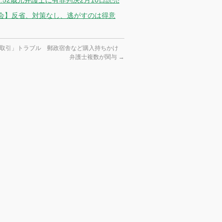
52歳元弁護士に有罪判決2月10日読売
会】反省、対策なし、逃がすのは得意
空取引」トラブル 郵政宿舎など購入持ちかけ
弁護士複数が関与
→