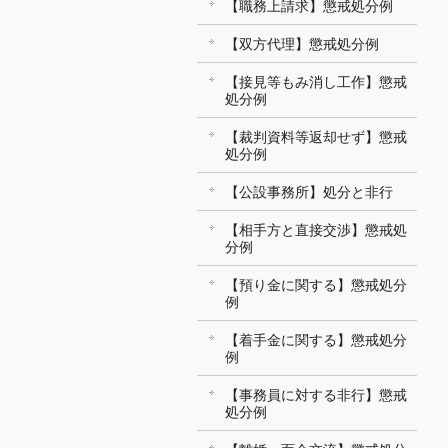
【職務上請求】懲戒処分例
【双方代理】懲戒処分例
【接見等もみ消し工作】懲戒
処分例
【裁判資料等返却せず】懲戒
処分例
【公設事務所】処分と非行
【相手方と直接交渉】懲戒処
分例
【預り金に関する】懲戒処分
例
【着手金に関する】懲戒処分
例
【事務員に対する非行】懲戒
処分例