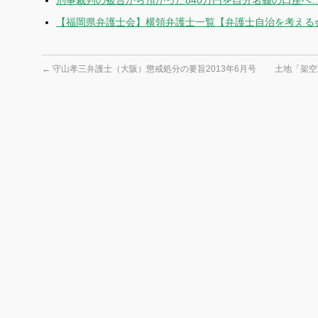
刑事裁判の被告から預かった840万円を自分名義の口座へ…
【福岡県弁護士会】横領弁護士一覧【弁護士自治を考える
←
守山孝三弁護士（大阪）懲戒処分の要旨2013年6月号
土地「架