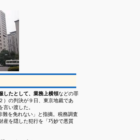
服したとして、業務上横領
などの罪
２）の判決が９日、東京地裁であ
を言い渡した。
非難を免れない」と指摘。税務調査
財産を隠した犯行を「巧妙で悪質