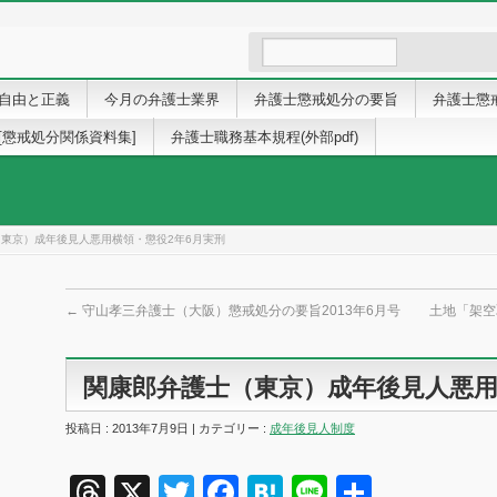
自由と正義
今月の弁護士業界
弁護士懲戒処分の要旨
弁護士懲
[懲戒処分関係資料集]
弁護士職務基本規程(外部pdf)
東京）成年後見人悪用横領・懲役2年6月実刑
←
守山孝三弁護士（大阪）懲戒処分の要旨2013年6月号
土地「架
関康郎弁護士（東京）成年後見人悪用
投稿日 : 2013年7月9日 | カテゴリー :
成年後見人制度
Threads
X
Twitter
Facebook
Hatena
Line
共