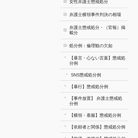
女性弁護士懲戒処分
弁護士横領事件判決の相場
弁護士懲戒処分・（官報）掲
載分
処分例：倫理観の欠如
【暴言・心ない言葉】懲戒処
分例
SNS懲戒処分例
【暴行】懲戒処分例
【事件放置】 弁護士懲戒処
分例
【横領・着服】懲戒処分例
【依頼者と関係】懲戒処分例