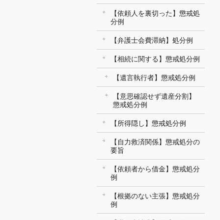
【依頼人を裏切った】懲戒処
分例
【弁護士会費滞納】処分例
【相続に関する】懲戒処分例
【遺言執行者】懲戒処分例
【意思確認せず遺産分割】
懲戒処分例
【所得隠し】懲戒処分例
【自力救済関係】懲戒処分の
要旨
【依頼者から借金】懲戒処分
例
【根拠のない主張】懲戒処分
例