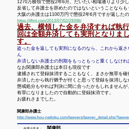
1270万横領で懲役2年6月。だいたい相場通りより少
反省して弁護士を辞めたのではないということならも
大阪の弁護士は1100万円で懲役2年6月ですが返した
https://jlfmt.com/2013/07/02/29396/
過去、横領した金を弁済すれば執
回は
全額弁済しても実刑となりま
す。
盗った金を返しても実刑になるのなら、これから返さ
ん
弁済しない弁護士の刑期をもっともっと重くしなけれ
なお関康郎弁護士は本日も現役です
逮捕されて登録抹消することもなく、まさか無罪を確
弁済したから執行猶予が付くと思って登録を抹消しな
懲戒処分もやれば判決に間に合ったかもしれませんが
有罪になりましたので自動的に登録抹消です。
お疲れさまでした。
関康郎弁護士
http://www.hou-nattoku.com/lawyers/lawyer_detail.php?lawy
関康郎
弁護士氏名：