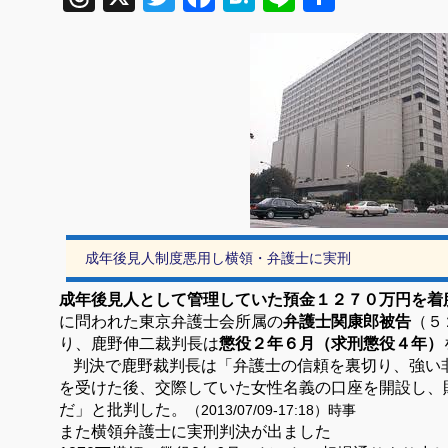
有
成年後見人制度悪用し横領・弁護士に実刑
成年後見人として管理していた預金１２７０万円を着
に問われた東京弁護士会所属の
弁護士関康郎被告
（５
り、鹿野伸二裁判長は
懲役２年６月（求刑懲役４年）
判決で鹿野裁判長は「弁護士の信頼を裏切り、強い
を受けた後、交際していた女性名義の口座を開設し、
だ」と批判した。
（2013/07/09-17:18）時事
また横領弁護士に実刑判決が出ました