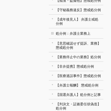
【痴漢・盗撮他】懲戒処分例
【守秘義務違反】懲戒処分例
【成年後見人】 弁護士戒処
分例
処分例：弁護士業務上
【意思確認せず提訴、業務】
懲戒処分例
【業務停止中の業務】処分例
【非弁提携】懲戒処分例
【医療過誤事件】懲戒処分例
【弁護士報酬】 懲戒処分例
【国選弁護人】処分例と記事
【判決文・証拠委任状偽造】
処分例