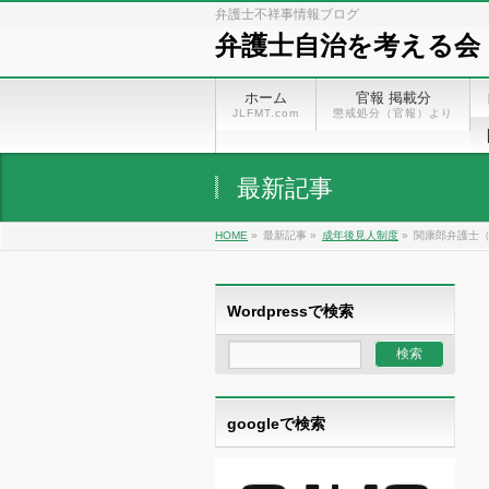
弁護士不祥事情報ブログ
弁護士自治を考える会
ホーム
官報 掲載分
JLFMT.com
懲戒処分（官報）より
最新記事
HOME
»
最新記事 »
成年後見人制度
»
関康郎弁護士（
Wordpressで検索
googleで検索