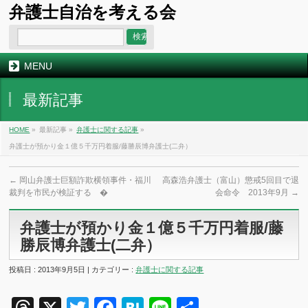
弁護士自治を考える会
MENU
最新記事
HOME
»
最新記事 »
弁護士に関する記事
»
弁護士が預かり金１億５千万円着服/藤勝辰博弁護士(二弁）
←
岡山弁護士巨額詐欺横領事件・福川
高森浩弁護士（富山）懲戒5回目で退
裁判を市民が検証する �
会命令 2013年9月
→
弁護士が預かり金１億５千万円着服/藤
勝辰博弁護士(二弁）
投稿日 : 2013年9月5日 | カテゴリー :
弁護士に関する記事