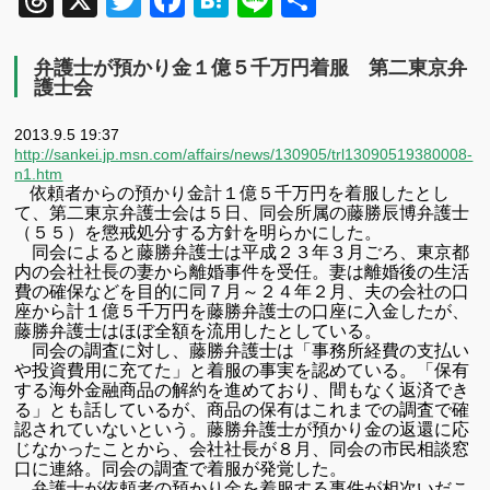
Threads
X
Twitter
Facebook
Hatena
Line
共
有
弁護士が預かり金１億５千万円着服 第二東京弁
護士会
2013.9.5 19:37
http://sankei.jp.msn.com/affairs/news/130905/trl13090519380008-
n1.htm
依頼者からの預かり金計１億５千万円を着服したとし
て、第二東京弁護士会は５日、同会所属の藤勝辰博弁護士
（５５）を懲戒処分する方針を明らかにした。
同会によると藤勝弁護士は平成２３年３月ごろ、東京都
内の会社社長の妻から離婚事件を受任。妻は離婚後の生活
費の確保などを目的に同７月～２４年２月、夫の会社の口
座から計１億５千万円を藤勝弁護士の口座に入金したが、
藤勝弁護士はほぼ全額を流用したとしている。
同会の調査に対し、藤勝弁護士は「事務所経費の支払い
や投資費用に充てた」と着服の事実を認めている。「保有
する海外金融商品の解約を進めており、間もなく返済でき
る」とも話しているが、商品の保有はこれまでの調査で確
認されていないという。藤勝弁護士が預かり金の返還に応
じなかったことから、会社社長が８月、同会の市民相談窓
口に連絡。同会の調査で着服が発覚した。
弁護士が依頼者の預かり金を着服する事件が相次いだこ