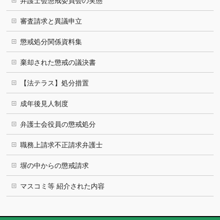
弁護士会懲戒委員会の実態
審査請求と異議申立
懲戒処分関係資料集
棄却された懲戒の議決書
【法テラス】処分措置
成年後見人制度
弁護士会役員の懲戒処分
職務上請求不正請求弁護士
塀の中からの懲戒請求
マスコミ等 紹介された内容