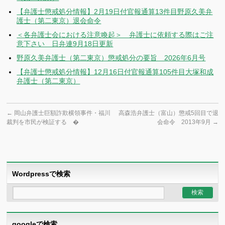
【弁護士懲戒処分情報】2月19日付官報通算13件目野原久美弁
護士（第二東京）退会命令
＜各弁護士会における注意喚起＞ 弁護士に依頼する際はご注
意下さい 日弁連9月18日更新
野原久美弁護士（第二東京）懲戒処分の要旨 2026年6月号
【弁護士懲戒処分情報】12月16日付官報通算105件目大塚和成
弁護士（第二東京）
←
岡山弁護士巨額詐欺横領事件・福川
高森浩弁護士（富山）懲戒5回目で退
裁判を市民が検証する �
会命令 2013年9月
→
Wordpressで検索
googleで検索