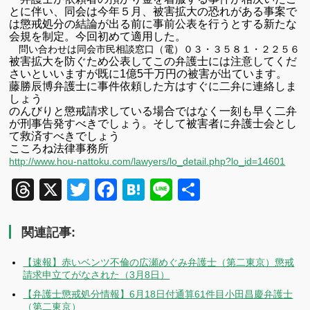
とに伴い、同会は今年５月、被害拡大の恐れがある事案で
は懲戒処分の結論が出る前に事前公表を行うとする新たな
会規を制定。今回初めて適用した。
問い合わせは同会市民相談窓口（電）０３・３５８１・２２５６
被害拡大を防ぐため公表してこの弁護士には注意してくだ
さいといいますが既に1億5千万円の
被害が出ています。
藤勝辰博弁護士に事件依頼した方はすぐに二弁に連絡しま
しょう
のんびりと懲戒請求している場合ではなく一刻も早く二弁
が刑事告発すべきでしょう。
そして被害者に弁護士会とし
て救済すべきでしょう
こころね法律事務所
http://www.hou-nattoku.com/lawyers/lo_detail.php?lo_id=14601
Threads
X
Twitter
Facebook
Hatena
Line
共
有
関連記事:
【速報】赤いベンツ不倫の広瀬めぐみ弁護士（第二東京）懲戒
請求申立てがなされた（3月8日）
【弁護士懲戒処分情報】6月18日付通算61件目小田昌慶弁護士
（第二東京）