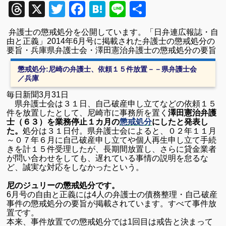
Threads
X
Twitter
Facebook
Hatena
Line
共
有
弁護士の懲戒処分を公開しています。
「日弁連広報誌・自
由と正義」
2014
年
6
月号に掲載された弁護士の
懲戒処分の
要旨・兵庫県弁護士会・澤田憲治弁護士の懲戒処分の要旨
懲戒処分
:
尼崎の弁護士、依頼１５件放置－－県弁護士会
／兵庫
毎日新聞3月31日
県弁護士会は３１日、自己破産申し立てなどの依頼１５
件を放置したとして、尼崎市に事務所を置く
澤田憲治弁護
士（６３）を業務停止１カ月の
懲戒処分
にしたと発表し
た。
処分は３１日付。県弁護士会によると、０２年１１月
～０７年６月に自己破産申し立てや個人再生申し立て手続
きを計１５件受理したが、長期間放置し、さらに貸金業者
が問い合わせをしても、遅れている事情の説明を怠るな
ど、誠実な対応をしなかったという。
尼のジュリーの懲戒処分です。
6
月号の自由と正義には
4
人の弁護士の債務整理・自己破産
事件の懲戒処分の
要旨が掲載されています。すべて事件放
置です。
本来、事件放置での懲戒処分では
1
回目は戒告と決まって