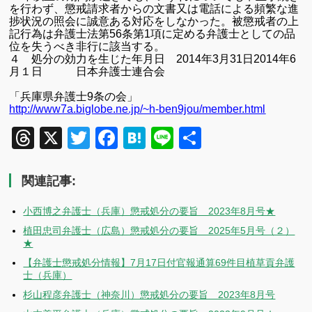
を行わず、懲戒請求者からの文書又は電話による頻繁な進
捗状況の照会に誠意ある対応をしなかった。
被懲戒者の上
記行為は弁護士法第
56
条第
1
項に定める弁護士としての品
位を失うべき非行に該当する。
４ 処分の効力を生じた年月日
2014
年
3
月
31
日
2014
年
6
月１日 日本弁護士連合会
「兵庫県弁護士
9
条の会」
http://www7a.biglobe.ne.jp/~h-ben9jou/member.html
Threads
X
Twitter
Facebook
Hatena
Line
共
有
関連記事:
小西博之弁護士（兵庫）懲戒処分の要旨 2023年8月号★
植田忠司弁護士（広島）懲戒処分の要旨 2025年5月号（２）
★
【弁護士懲戒処分情報】7月17日付官報通算69件目植草貢弁護
士（兵庫）
杉山程彦弁護士（神奈川）懲戒処分の要旨 2023年8月号