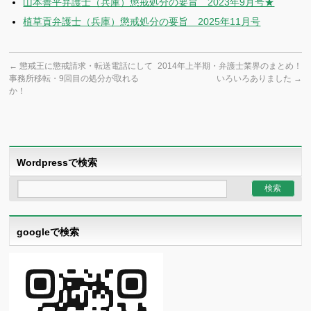
山本善平弁護士（兵庫）懲戒処分の要旨 2023年9月号★
植草貢弁護士（兵庫）懲戒処分の要旨 2025年11月号
←
懲戒王に懲戒請求・転送電話にして
2014年上半期・弁護士業界のまとめ！
事務所移転・9回目の処分が取れる
いろいろありました
→
か！
Wordpressで検索
googleで検索