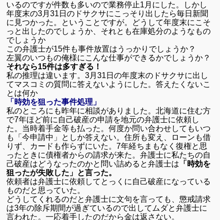
いるのですが件数も多いので業務停止
1
月にした。しかし
年度末の
3
月
31
日のドサクサにこっそり出したら毎日新聞
に見つかった。ということですが。どうして年度末にこそ
っと出したのでしょうか、それとも在庫処分のようなもの
でしょうか
この弁護士が
15
件も事件放置はうっかりでしょうか？
左翼のいつもの俺様にこんな仕事ができるかでしょうか？
それなら15件は多すぎる！
私の推理は違います。
3
月
31
日の年度末のドサクサに出し
てマスコミの質問に答えないようにした。答えたくないこ
とは何か
「時効を狙った事件処理」
私のところにも昨年に相談がありました。北海道に住む方
で
7
年ほど前に自己破産の申請を地元の弁護士に依頼し
た。当時着手金等も払った。何度か問い合わせしてもいつ
も「今申請中」としか答えない。住所も変え、ローンも借
りず、カードも作らずにいた。
7
年経ちまもなく復権と思
ったときに債権者からの請求が来た。弁護士に私たちの自
己破産はどうなったのかと問い詰めると弁護士は
「時効を
狙ったが失敗した」と言った。
依頼者は弁護士に依頼してとっくに自己破産になっている
ものだと思っていた。
どうしてくれるのだと弁護士に文句を言っても、懲戒請求
は
3
年の除斥期間が過ぎているので出してムダと弁護士に
言われた。一応着手したのだから金は返さない。