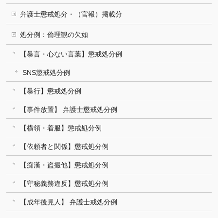
弁護士懲戒処分・（官報）掲載分
処分例：倫理観の欠如
【暴言・心ない言葉】懲戒処分例
SNS懲戒処分例
【暴行】懲戒処分例
【事件放置】 弁護士懲戒処分例
【横領・着服】懲戒処分例
【依頼者と関係】懲戒処分例
【痴漢・盗撮他】懲戒処分例
【守秘義務違反】懲戒処分例
【成年後見人】 弁護士戒処分例