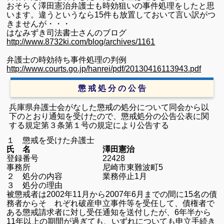
おそらく澤田憲治弁護士も時効狙いの事件処理をしたと思
います。
違うというなら15件も放置しておいて言い訳がつ
きませんが・・・
はなみずき司法書士さんのブログ
http://www.8732ki.com/blog/archives/1161
弁護士の時効待ち事件処理の判例
http://www.courts.go.jp/hanrei/pdf/20130416113943.pdf
懲 戒 処 分 の 公 告
兵庫県弁護士会がなした懲戒の処分について同会から以
下のとおり通知を受けたので、懲戒処分の公告公表に関
する規定第３条第１号の規定により公告する
１ 懲戒を受けた弁護士
氏 名 澤田憲治
登録番号
22428
事務所 尼崎市東難波町
5
２ 処分の内容 業務停止
1
月
３ 処分の理由
被懲戒者は
2002
年
11
月から
2007
年
6
月までの間に
15
名の債
務者からそ れぞれ破産申立事件等を受任して、債権者で
ある懲戒請求者に対し受任通知を送付したが、
6
年半から
11
年以上の期間が過ぎても、いずれについても申立手続き