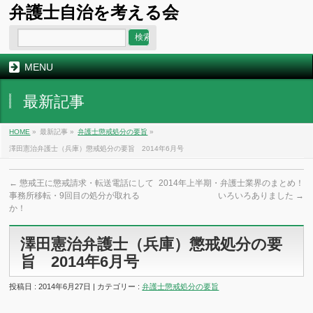
弁護士自治を考える会
MENU
最新記事
HOME
»
最新記事 »
弁護士懲戒処分の要旨
»
澤田憲治弁護士（兵庫）懲戒処分の要旨 2014年6月号
←
懲戒王に懲戒請求・転送電話にして
2014年上半期・弁護士業界のまとめ！
事務所移転・9回目の処分が取れる
いろいろありました
→
か！
澤田憲治弁護士（兵庫）懲戒処分の要
旨 2014年6月号
投稿日 : 2014年6月27日 | カテゴリー :
弁護士懲戒処分の要旨