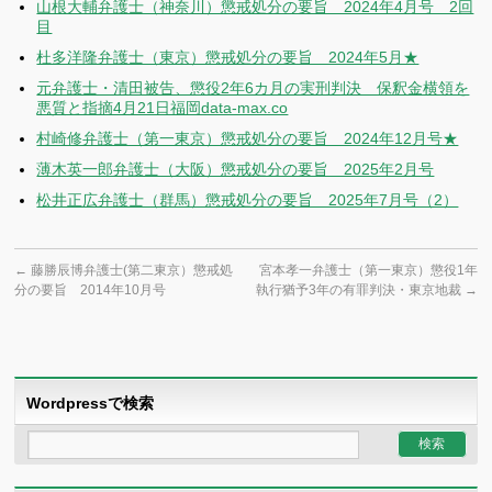
山根大輔弁護士（神奈川）懲戒処分の要旨 2024年4月号 2回
目
杜多洋隆弁護士（東京）懲戒処分の要旨 2024年5月★
元弁護士・清田被告、懲役2年6カ月の実刑判決 保釈金横領を
悪質と指摘4月21日福岡data-max.co
村崎修弁護士（第一東京）懲戒処分の要旨 2024年12月号★
薄木英一郎弁護士（大阪）懲戒処分の要旨 2025年2月号
松井正広弁護士（群馬）懲戒処分の要旨 2025年7月号（2）
←
藤勝辰博弁護士(第二東京）懲戒処
宮本孝一弁護士（第一東京）懲役1年
分の要旨 2014年10月号
執行猶予3年の有罪判決・東京地裁
→
Wordpressで検索