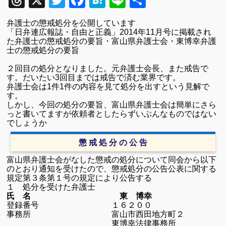
Threads
X
Twitter
Facebook
Hatena
Line
共
有
弁護士の懲戒処分を公開しています
「日弁連広報誌・自由と正義」
2014
年
11
月号に掲載され
た弁護士の懲戒処分の要旨・富山県弁護士会・東博幸弁護
士の懲戒処分の要旨
２回目の処分となりました。元弁護士会長、
また戒告で
す。だいたい
3
回目までは戒告で済む業界です。
弁護士会は
1
件
1
件の内容を見て処分を出すという見解で
す。
しかし、今回の処分の要旨、富山県弁護士会は簡単にさら
っと
書いてますが
依頼者としたらずいぶんなものではない
でしょうか
懲 戒 処 分 の 公 告
富山県弁護士会がなした懲戒の処分について同会から以下
のとおり通知を受けたので、懲戒処分の公告公表に関する
規定第３条第１号の規定により公告する
１ 処分を受けた弁護士
氏 名 東 博幸
登録番号 １６２００
事務所 富山市西田地方町２
東博幸法律事務所