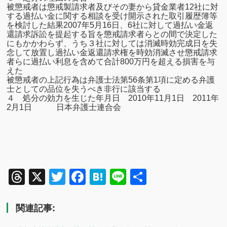
被懲戒者は懲戒製請求者及びその妻から貸金業者12社に
対
する過払い金に関する相談を受け開示された取引履歴簿等
を検討した結果2007年5月16日、6社に対して過払い
金返
還請求訴訟を提起する旨を懲戒請求者らとの間で決定
した
にもかかわらず、うち３社に対しては消滅時効完成日を失
念して放置し過払い金返還請求権を時効消滅させ懲戒請求
者らに過払い利息を含めて合計800万円を超える損害を与
えた
被懲戒者の上記行為は弁護士法第
56
条第
1
項に定める弁護
士としての品位
を失うべき非行に該当する
４ 処分の効力を生じた年月日 2010
年11月1日 2011
年
2月1日 日本弁護士連合会
Threads
X
Twitter
Facebook
Hatena
Line
共
有
関連記事: