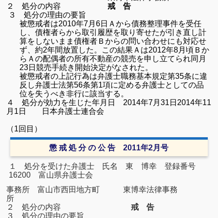
２ 処分の内容
戒 告
３ 処分の理由の要旨
被懲戒者は
2010
年
7
月
6
日Ａから債務整理事件を受任
し、債権者らから取引履歴を取り寄せたが引き直し計
算をしないまま債権者Ｂからの問い合わせにも対応せ
ず、約
2
年間放置した。この結果Ａは
2012
年
8
月頃Ｂか
らＡの配偶者の所有不動産の競売を申し立てられ同月
23
日競売手続き開始決定がなされた。
被懲戒者の上記行為は弁護士職務基本規定第
35
条に違
反し弁護士法第
56
条第
1
項に定める弁護士としての品
位を失うべき非行に該当する。
４ 処分が効力を生じた年月日
2014
年
7
月
31
日
2014
年
11
月
1
日 日本弁護士連合会
（1回目）
懲 戒 処 分 の 公 告 2011年2月号
１ 処分を受けた弁護士
氏名 東 博幸
登録番号
16200 富山県弁護士会
事務所 富山市西田地方町 東博幸法律事務
所
２ 処分の内容
戒 告
３ 処分の理由の要旨