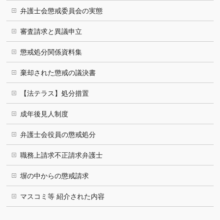
弁護士会懲戒委員会の実態
審査請求と異議申立
懲戒処分関係資料集
棄却された懲戒の議決書
【法テラス】処分措置
成年後見人制度
弁護士会役員の懲戒処分
職務上請求不正請求弁護士
塀の中からの懲戒請求
マスコミ等 紹介された内容