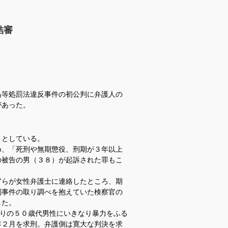
結審
等処罰法違反事件の初公判に弁護人の
があった。
」
としている。
、「死刑や無期懲役、刑期が３年以上
の被告の男（３８）が起訴された罪もこ
らが女性弁護士に連絡したところ、期
別事件の取り調べを抱えていた検察官の
した。
知りの５０歳代男性にいきなり暴力をふる
年２月を求刑。弁護側は寛大な判決を求