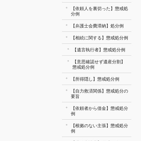
【依頼人を裏切った】懲戒処
分例
【弁護士会費滞納】処分例
【相続に関する】懲戒処分例
【遺言執行者】懲戒処分例
【意思確認せず遺産分割】
懲戒処分例
【所得隠し】懲戒処分例
【自力救済関係】懲戒処分の
要旨
【依頼者から借金】懲戒処分
例
【根拠のない主張】懲戒処分
例