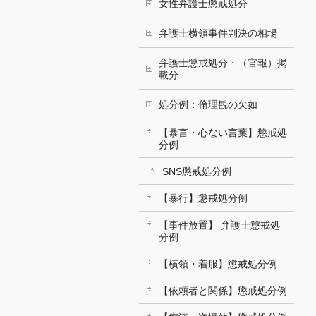
女性弁護士懲戒処分
弁護士横領事件判決の相場
弁護士懲戒処分・（官報）掲
載分
処分例：倫理観の欠如
【暴言・心ない言葉】懲戒処
分例
SNS懲戒処分例
【暴行】懲戒処分例
【事件放置】 弁護士懲戒処
分例
【横領・着服】懲戒処分例
【依頼者と関係】懲戒処分例