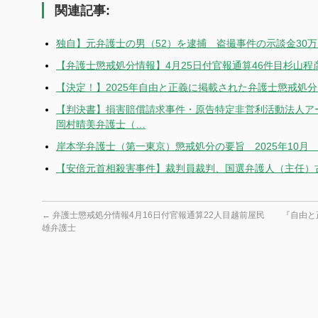
関連記事:
独自】元弁護士の男（52）を逮捕 盗撮事件の示談金30
【弁護士懲戒処分情報】4月25日付官報通算46件目杉山程
【決定！】2025年自由と正義に掲載された弁護士懲戒処
【判決書】損害賠償請求事件・原告特定非営利活動法人ア
岡村晴美弁護士（…
岸本学弁護士（第一東京）懲戒処分の要旨 2025年10月
【安倍元首相殺害事件】裁判員裁判、国選弁護人（主任）
←
弁護士懲戒処分情報4月16日付官報通算22人目越前屋民
『自由と
雄弁護士