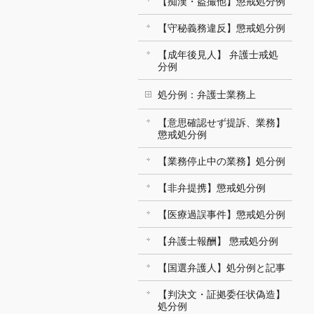
【痴漢・盗撮他】懲戒処分例
【守秘義務違反】懲戒処分例
【成年後見人】 弁護士戒処
分例
処分例：弁護士業務上
【意思確認せず提訴、業務】
懲戒処分例
【業務停止中の業務】処分例
【非弁提携】懲戒処分例
【医療過誤事件】懲戒処分例
【弁護士報酬】 懲戒処分例
【国選弁護人】処分例と記事
【判決文・証拠委任状偽造】
処分例