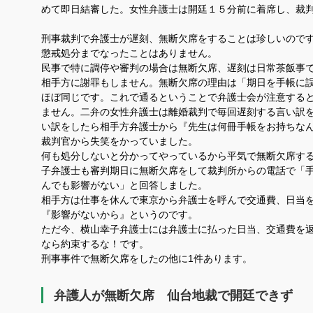
めて即日結審した。女性弁護士は開廷１５分前に着席し、裁
刑事裁判で弁護士が遅刻、無断欠席をすることは珍しいので
懲戒処分までなったことはありません。
民事で特に調停や審判の場合は無断欠席、遅刻は日常茶飯事
相手方に謝罪もしません。無断欠席の理由は「期日を手帳に
ほぼ同じです。これで通るということで弁護士会が注意する
ません。二弁の女性弁護士は離婚裁判で毎回遅刻する言い訳
い訳をしたら相手方弁護士から『先生は何冊手帳をお持ちな
裁判官から失笑をかっていました。
何も処分しないと分かってやっているから平気で無断欠席す
子弁護士も審判期日に無断欠席をして裁判所からの電話で「
んでも影響がない」と回答しました。
相手方は仕事を休んで東京から弁護士を呼んで交通費、日当
『影響がないから』というのです。
ただ今、横山幸子弁護士には弁護士に払った日当、交通費を
なら約束するな！です。
刑事事件で無断欠席をしたの他に1件あります。
弁護人が無断欠席 仙台地裁で開廷できず