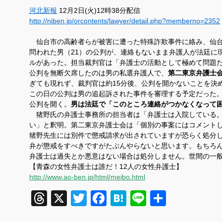
河北新報
12月2日(火)12時38分配信
http://niben.jp/orcontents/lawyer/detail.php?memberno=2352
仙台市の高齢者らが被害に遭った特殊詐欺事件に絡み、仙台
問われた男（21）の公判が、連絡もないまま弁護人が法廷に
ルがあった。担当裁判官は「弁護士の活動として極めて問題
公判を無断欠席したのは男の私選弁護人で、
第二東京弁護士
ぎても現れず、裁判官は約15分後、公判を開かないことを決
この日の公判は男の追起訴された事件を審理する予定だった
公判を開く。
男は法廷で「このところ連絡がつかなくなって
猪野氏の弁護士事務所の担当者は「弁護士は入院している。
い」と釈明。第二東京弁護士会は「個別の事案にはコメント
猪野先生には別件で懲戒請求が出されていますが恐らく処分
弁が懲戒をすべきですがたぶんやらないと思います。もちろ
弁護士は過失とか悪意はない場合は処分しません。世間の一
【青森の女性弁護士は誰だ！12人の女性弁護士】
http://www.ao-ben.jp/html/meibo.html
Threads
X
Twitter
Facebook
Hatena
Line
共
有