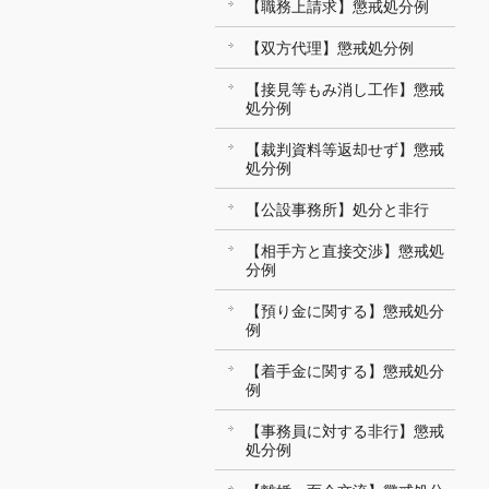
【職務上請求】懲戒処分例
【双方代理】懲戒処分例
【接見等もみ消し工作】懲戒
処分例
【裁判資料等返却せず】懲戒
処分例
【公設事務所】処分と非行
【相手方と直接交渉】懲戒処
分例
【預り金に関する】懲戒処分
例
【着手金に関する】懲戒処分
例
【事務員に対する非行】懲戒
処分例