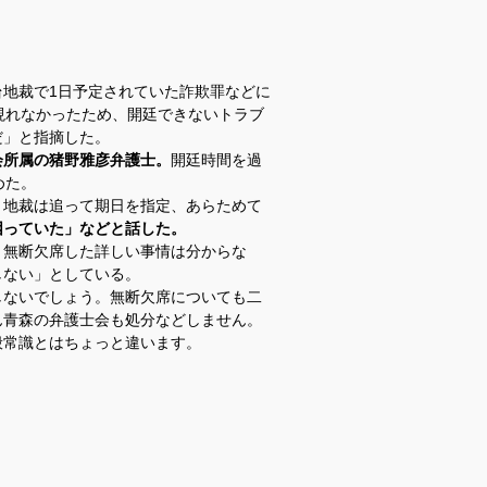
地裁で1日予定されていた詐欺罪などに
現れなかったため、開廷できないトラブ
だ」と指摘した。
会所属の猪野雅彦弁護士。
開廷時間を過
めた。
。地裁は追って期日を指定、あらためて
困っていた」などと話した。
無断欠席した詳しい事情は分からな
しない」としている。
しないでしょう。無断欠席についても二
ん青森の弁護士会も処分などしません。
般常識とはちょっと違います。