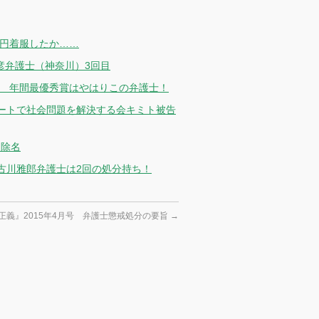
万円着服したか……
彦弁護士（神奈川）3回目
分 年間最優秀賞はやはりこの弁護士！
ートで社会問題を解決する会キミト被告
 除名
古川雅郎弁護士は2回の処分持ち！
正義』2015年4月号 弁護士懲戒処分の要旨
→