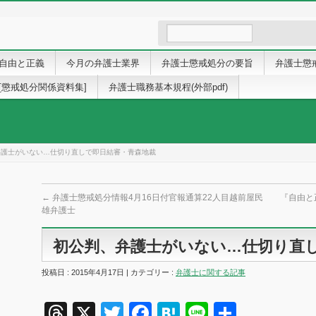
自由と正義
今月の弁護士業界
弁護士懲戒処分の要旨
弁護士懲
[懲戒処分関係資料集]
弁護士職務基本規程(外部pdf)
弁護士がいない…仕切り直しで即日結審・青森地裁
←
弁護士懲戒処分情報4月16日付官報通算22人目越前屋民
『自由と
雄弁護士
初公判、弁護士がいない…仕切り直
投稿日 : 2015年4月17日 | カテゴリー :
弁護士に関する記事
Threads
X
Twitter
Facebook
Hatena
Line
共