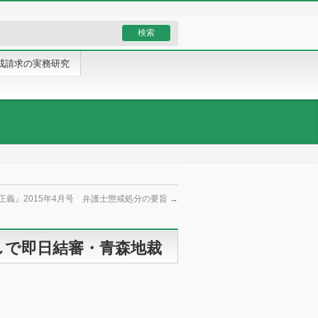
戒請求の実務研究
正義』2015年4月号 弁護士懲戒処分の要旨
→
しで即日結審・青森地裁