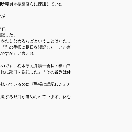
判所職員や検察官らに陳謝していた
すが
です。
誤記した」
とかたしなめるなどということはいたし
を「別の手帳に期日を誤記した」とか言
んですか』と言われ
るのです。栃木県元弁護士会長の横山幸
手帳に期日を誤記した」「その審判は休
を払っているのに『手帳に誤記した』と
返還する裁判が進められています。休む