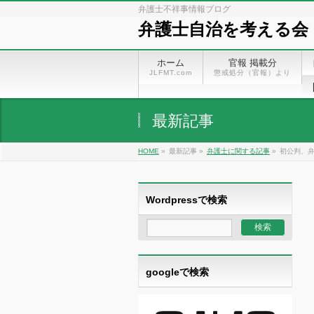
弁護士不祥事情報ブログ
弁護士自治を考える会
ホーム
官報 掲載分
JLFMT.com
懲戒処分（官報）より
最新記事
HOME
»
最新記事 »
弁護士に関する記事
»
初公判、
Wordpressで検索
googleで検索