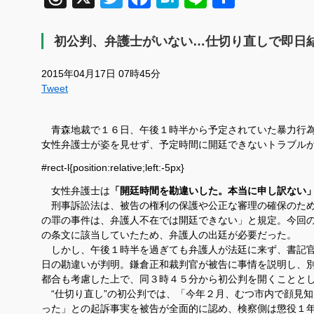
有
初公判、弁護士がいない…仕切り直しで即日
2015年04月17日 07時45分
Tweet
青森地裁で１６日、午後１時半から予定されていた暴力行為
女性弁護士が姿を見せず、予定時間に開廷できないトラブル
#rect-l{position:relative;left:-5px}
女性弁護士は
「開廷時間を勘違いした。本当に申し訳ない
刑事訴訟法は、被告の権利の保護や公正な審理の確保のため
の罪の事件は、弁護人不在では開廷できない」と規定。今回
の条文に該当していたため、弁護人の出廷が必要だった。
しかし、午後１時半を過ぎても弁護人が法廷に来ず、書記官
日の勘違いが判明。鎌倉正和裁判官が被告に事情を説明し、
都合も考慮した上で、同３時４５分から初公判を開くことと
“仕切り直し”の初公判では、「今年２月、むつ市内で顔見
った」との起訴事実を被告が全面的に認め、検察側は懲役１