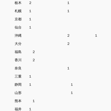
栃木 ２ 
札幌 １ 
京都 １ 
仙台 １ 
沖縄 ２ 
大分 
福島 
香川 
奈良 
三重 １ 
静岡 １ 
山形 
熊本 
福井 