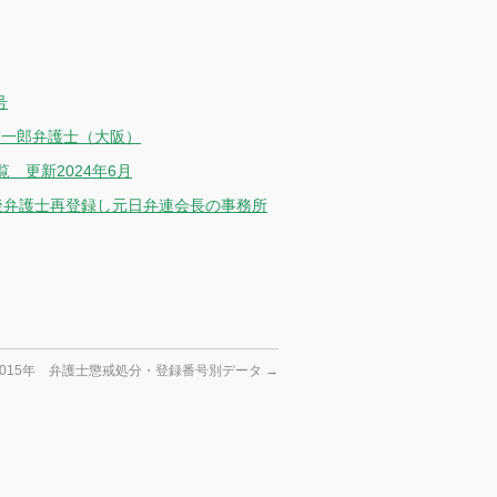
号
啓一郎弁護士（大阪）
 更新2024年6月
後弁護士再登録し元日弁連会長の事務所
2015年 弁護士懲戒処分・登録番号別データ
→