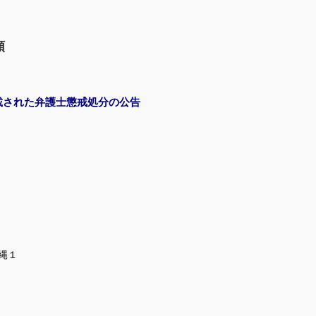
類
載された弁護士懲戒処分の公告
沖縄１