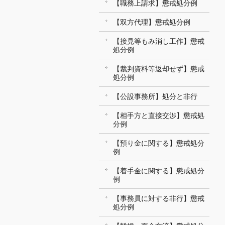
【職務上請求】懲戒処分例
【双方代理】懲戒処分例
【接見等もみ消し工作】懲戒
処分例
【裁判資料等返却せず】懲戒
処分例
【公設事務所】処分と非行
【相手方と直接交渉】懲戒処
分例
【預り金に関する】懲戒処分
例
【着手金に関する】懲戒処分
例
【事務員に対する非行】懲戒
処分例