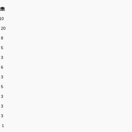
数
10
２
20
０
8
１
5
３
3
１
6
１
3
5
１
3
１
3
３
3
１