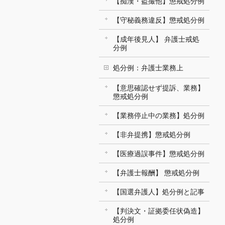
【痴漢・盗撮他】懲戒処分例
【守秘義務違反】懲戒処分例
【成年後見人】 弁護士戒処
分例
処分例：弁護士業務上
【意思確認せず提訴、業務】
懲戒処分例
【業務停止中の業務】処分例
【非弁提携】懲戒処分例
【医療過誤事件】懲戒処分例
【弁護士報酬】 懲戒処分例
【国選弁護人】処分例と記事
【判決文・証拠委任状偽造】
処分例