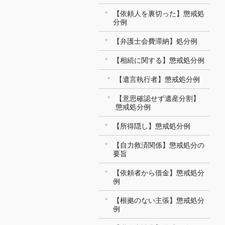
【依頼人を裏切った】懲戒処
分例
【弁護士会費滞納】処分例
【相続に関する】懲戒処分例
【遺言執行者】懲戒処分例
【意思確認せず遺産分割】
懲戒処分例
【所得隠し】懲戒処分例
【自力救済関係】懲戒処分の
要旨
【依頼者から借金】懲戒処分
例
【根拠のない主張】懲戒処分
例