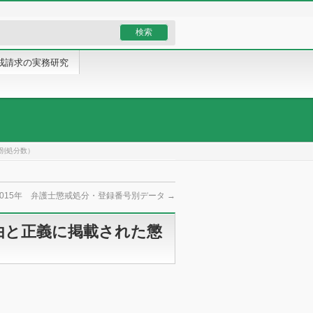
戒請求の実務研究
会別処分数）
2015年 弁護士懲戒処分・登録番号別データ
→
自由と正義に掲載された懲
）