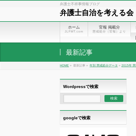
弁護士不祥事情報ブログ
弁護士自治を考える会
ホーム
官報 掲載分
JLFMT.com
懲戒処分（官報）より
最新記事
HOME
»
最新記事 »
年別 懲戒処分データ
»
2015年 
Wordpressで検索
googleで検索