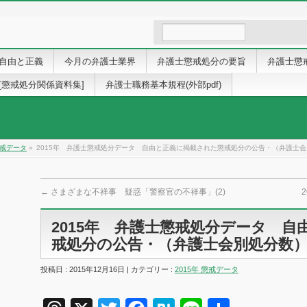
自由と正義
今月の弁護士業界
弁護士懲戒処分の要旨
弁護士懲
[懲戒処分関係資料集]
弁護士職務基本規程(外部pdf)
懲戒データ
»
2015年 弁護士懲戒処分データ 自由と正義に掲載された懲戒処分の公告・（弁護士
←
さまざまな不祥事 疑惑「警察官の不祥事」(2)
2015年 弁護士懲戒処分データ 
戒処分の公告・（弁護士会別処分数
投稿日 : 2015年12月16日 | カテゴリー :
2015年 懲戒データ