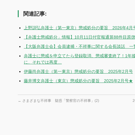
有
関連記事:
上野訓弘弁護士（第一東京）懲戒処分の要旨 2026年4月
【弁護士懲戒処分」情報】10月11日付官報通算88件目原
【大阪弁護士会】会員逮捕・不祥事に関する会長談話 一覧
弁護士に懲戒を申立てたら登録取消、懲戒審査終了！1年
に、それでは再度…
伊藤尚弁護士（第一東京）懲戒処分の要旨 2025年2月号
藤井博文弁護士（東京）懲戒処分の要旨 2025年2月号★
←
さまざまな不祥事 疑惑「警察官の不祥事」(2)