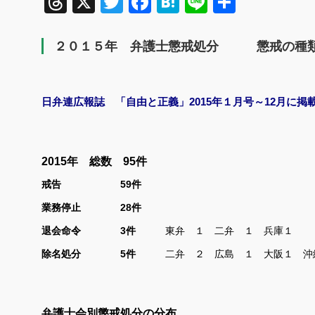
Threads
X
Twitter
Facebook
Hatena
Line
共
有
２０１５年 弁護士懲戒処分 懲戒の種
日弁連広報誌 「自由と正義」2015年１月号～
12
月に掲
2015年 総数 95件
戒告
59
件
業務停止
28
件
退会命令
3
件
東弁 １ 二弁 １ 兵庫１
除名処分
5
件
二弁 ２ 広島 １ 大阪１ 
弁護士会別懲戒処分の分布