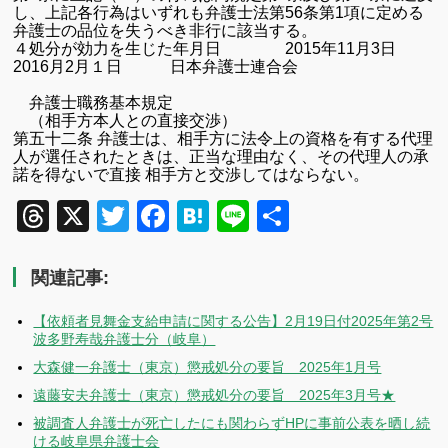
し、上記各行為はいずれも弁護士法第56条第1項に定める
弁護士の品位を失うべき非行に該当する。
４処分が効力を生じた年月日
2015
年
11
月3
日
2016
月
2
月１日 日本弁護士連合会
弁護士職務基本規定
（相手方本人との直接交渉）
第五十二条 弁護士は、相手方に法令上の資格を有する代理
人が選任されたときは、正当な理由なく、その代理人の承
諾を得ないで直接 相手方と交渉してはならない。
Threads
X
Twitter
Facebook
Hatena
Line
共
有
関連記事:
【依頼者見舞金支給申請に関する公告】2月19日付2025年第2号
波多野寿哉弁護士分（岐阜）
大森健一弁護士（東京）懲戒処分の要旨 2025年1月号
遠藤安夫弁護士（東京）懲戒処分の要旨 2025年3月号★
被調査人弁護士が死亡したにも関わらずHPに事前公表を晒し続
ける岐阜県弁護士会