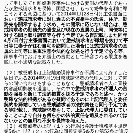
して申し立てた離婚調停事件における妻側の代理人であっ
たが懲戒請求者を畏怖、困惑させ、もって紛争を有利に導
こうとする意図に基づいて2014年1月28日付け主張書面に
おいて
懲戒請求者に対し過去の不貞相手の氏名、住所、勤
務先を開示するよう求め、その開示に応じない場合は、懲
戒請求者の勤務先の過去及び現在の直属の上司、同僚等に
対する聞き取り調査等を行う予定である旨記載しまた同年
4月7日付け主張書面において懲戒請求者が職場を抜けて平
日等に妻子が住む自宅を訪問した場合には懲戒請求者の直
属の上司等に厳重注意や法的な対処を行う予定である等
、
家事事件における弁護士の言動として許容される限度を逸
脱した不適切な記載をした。
（２）
被懲戒者は上記離婚調停事件が不調により終了した
翌日である2014年9月19日懲戒請求者の代理人に対して何
らの問い合わせもすることもなく、懲戒請求者本人に直接
内容証明郵便を送達し、その中で
懲戒請求者の代理人の言
動を強要と断じて法的措置を採る予定であると述べ、かつ
明確な法的根拠があるか疑問であるのに上記代理人と委任
契約を締結している懲戒請求者の法的責任も問う予定であ
る等記載し、懲戒請求者をして、上記代理人に委任してい
ることにより自分も何らかの法的責任を追及されるのでは
ないかとの無用な不安を畏怖を与えた。
（３）被懲戒者の上記（１）の行為は弁護士職務基本規定
第5条に上記（２）の行為は同規定第5条及び第52条に違反