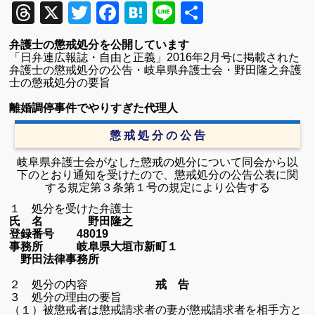
Threads
X
Twitter
Facebook
Hatena
Line
共
有
弁護士の懲戒処分を公開しています
「日弁連広報誌・自由と正義」
2016
年
2
月号に掲載された
弁護士の懲戒処分の公告・岐阜県弁護士会・野田隆之弁護
士の懲戒処分の要旨
離婚調停事件でやりすぎた代理人
懲 戒 処 分 の 公 告
岐阜県弁護士会がなした懲戒の処分について同会から以
下のとおり通知を受けたので、懲戒処分の公告公表に関
する規定第３条第１号の規定により公告する
１ 処分を受けた弁護士
氏 名 野田隆之
登録番号 48019
事務所 岐阜県大垣市新町１
野田法律事務所
２ 処分の内容
戒 告
３ 処分の理由の要旨
（１）被懲戒者は懲戒請求者の妻が懲戒請求者を相手方と