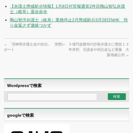
【弁護士懲戒処分情報】1月8日付官報通算2件目陶山智弘弁護
士（岐阜）退会命令
陶山智洋弁護士（岐阜）業務停止2月懲戒処分3月28日NHK 預
り金返さず連絡つかず
←
「宮崎県弁護士会の自治」 実態レ
５億円超横領の詐取弁護士に懲役１３
ポート
年求刑 示談金や供託金など着服 大
阪地裁公判
→
Wordpressで検索
googleで検索