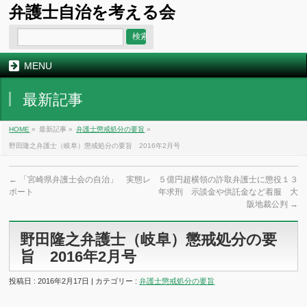
弁護士自治を考える会
MENU
最新記事
HOME
»
最新記事 »
弁護士懲戒処分の要旨
»
野田隆之弁護士（岐阜）懲戒処分の要旨 2016年2月号
←
「宮崎県弁護士会の自治」 実態レ
５億円超横領の詐取弁護士に懲役１３
ポート
年求刑 示談金や供託金など着服 大
阪地裁公判
→
野田隆之弁護士（岐阜）懲戒処分の要
旨 2016年2月号
投稿日 : 2016年2月17日 | カテゴリー :
弁護士懲戒処分の要旨