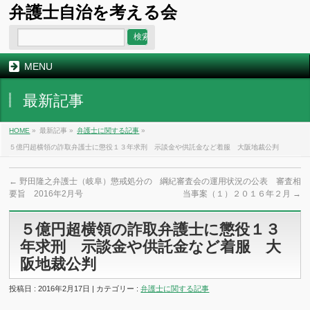
弁護士自治を考える会
MENU
最新記事
HOME
»
最新記事 »
弁護士に関する記事
»
５億円超横領の詐取弁護士に懲役１３年求刑 示談金や供託金など着服 大阪地裁公判
←
野田隆之弁護士（岐阜）懲戒処分の
綱紀審査会の運用状況の公表 審査相
要旨 2016年2月号
当事案（１）２０１６年２月
→
５億円超横領の詐取弁護士に懲役１３
年求刑 示談金や供託金など着服 大
阪地裁公判
投稿日 : 2016年2月17日 | カテゴリー :
弁護士に関する記事