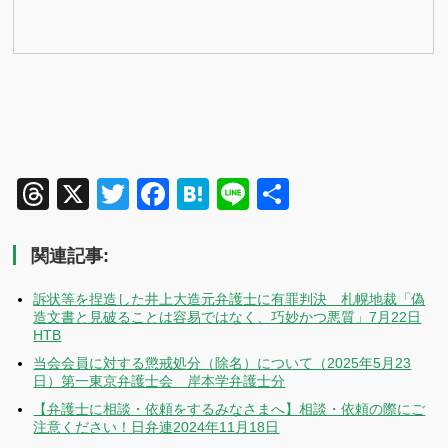
Threads
X
Twitter
Facebook
Hatena
Line
共
有
関連記事:
訴状等を捏造した井上大造元弁護士に有罪判決 札幌地裁「偽
造文書と見破ることは容易ではなく、巧妙かつ悪質」7月22日
HTB
当会会員に対する懲戒処分（除名）について（2025年5月23
日）第一東京弁護士会 岸本学弁護士分
【弁護士に相談・依頼をするみなさまへ】相談・依頼の際にご
注意ください！日弁連2024年11月18日