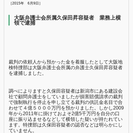
［2015年 6月9日］
大阪弁護士会所属久保田昇容疑者 業務上横
領で逮捕
裁判の依頼人から預かった金を着服したとして大阪地
検特捜部は大阪弁護士会所属の弁護士久保田昇容疑者
を逮捕しました。
調べによりますと久保田容疑者は新潟市にある建設会
社で顧問弁護士をしていましたが損害賠償請求の裁判
で強制執行を停止を申し立てる裁判の供託金名目で合
わせて４億５０００万円を預かりました。しかし
2009
年から
2011
年に掛けておよそ
2
億
5
千万円を自分の口
座に振り込ませるなどして横領した疑いが持たれてい
ます。特捜部は久保田容疑者の認否などは明らかにし
ていません。