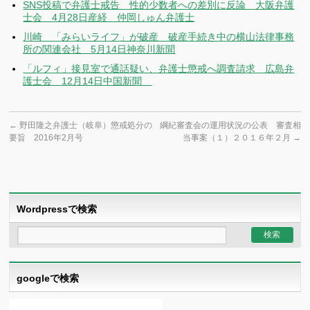
SNS投稿で弁護士戒告 性的少数者への差別に反論 大阪弁護
士会 4月28日産経 仲岡しゅん弁護士
川崎 「みらいライフ」が破産 破産手続き中の横山法律事務
所の関連会社 5月14日神奈川新聞
「ルフィ」接見室で通話疑い、弁護士懲戒へ調査請求 広島弁
護士会 12月14日中国新聞
←
野田隆之弁護士（岐阜）懲戒処分の
綱紀審査会の運用状況の公表 審査相
要旨 2016年2月号
当事案（１）２０１６年２月
→
Wordpressで検索
googleで検索