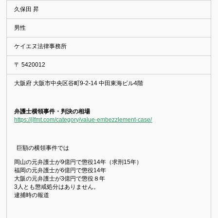
久保田 昇
男性
ケイエヌ法律事務所
〒 5420012
大阪府 大阪市中央区谷町9-2-14 中田東海ビル4階
弁護士横領事件・判決の相場
https://jlfmt.com/category/value-embezzlement-case/
巨額の横領事件では
岡山の元弁護士が9億円で懲役14年（求刑15年）
福岡の元弁護士が6億円で懲役14年
大阪の元弁護士が3億円で懲役８年
3人とも懲戒処分はありません。
逮捕時の報道