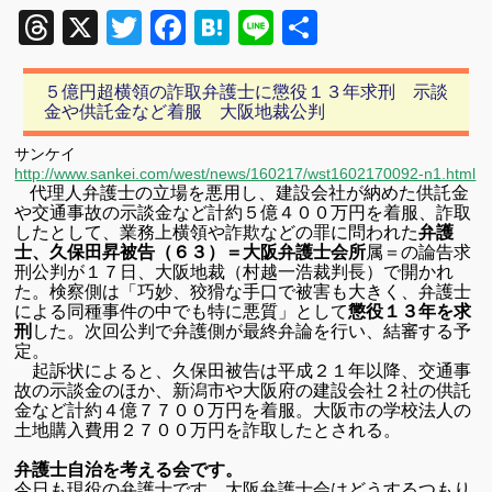
Threads
X
Twitter
Facebook
Hatena
Line
共
有
５億円超横領の詐取弁護士に懲役１３年求刑 示談
金や供託金など着服 大阪地裁公判
サンケイ
http://www.sankei.com/west/news/160217/wst1602170092-n1.html
代理人弁護士の立場を悪用し、建設会社が納めた供託金
や交通事故の示談金など計約５億４００万円を着服、詐取
したとして、業務上横領や詐欺などの罪に問われた
弁護
士、久保田昇被告（６３）＝大阪弁護士会所
属＝の論告求
刑公判が１７日、大阪地裁（村越一浩裁判長）で開かれ
た。検察側は「巧妙、狡猾な手口で被害も大きく、弁護士
による同種事件の中でも特に悪質」として
懲役１３年を求
刑
した。次回公判で弁護側が最終弁論を行い、結審する予
定。
起訴状によると、久保田被告は平成２１年以降、交通事
故の示談金のほか、新潟市や大阪府の建設会社２社の供託
金など計約４億７７００万円を着服。大阪市の学校法人の
土地購入費用２７００万円を詐取したとされる。
弁護士自治を考える会です。
今日も現役の弁護士です。大阪弁護士会はどうするつもり