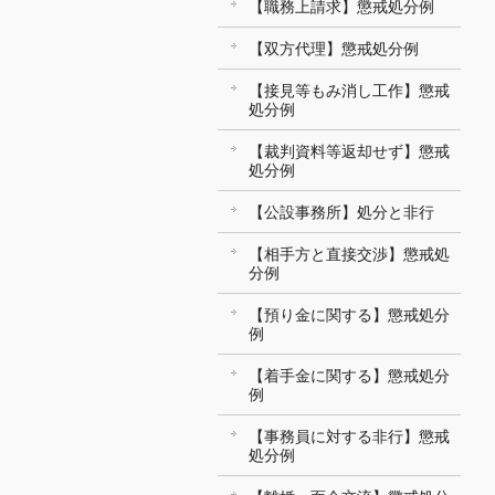
【職務上請求】懲戒処分例
【双方代理】懲戒処分例
【接見等もみ消し工作】懲戒
処分例
【裁判資料等返却せず】懲戒
処分例
【公設事務所】処分と非行
【相手方と直接交渉】懲戒処
分例
【預り金に関する】懲戒処分
例
【着手金に関する】懲戒処分
例
【事務員に対する非行】懲戒
処分例