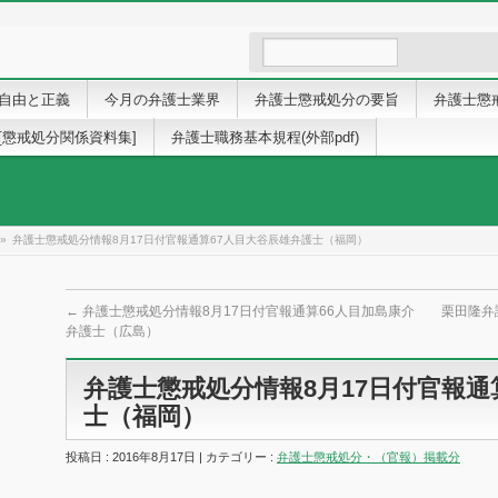
自由と正義
今月の弁護士業界
弁護士懲戒処分の要旨
弁護士懲
[懲戒処分関係資料集]
弁護士職務基本規程(外部pdf)
»
弁護士懲戒処分情報8月17日付官報通算67人目大谷辰雄弁護士（福岡）
←
弁護士懲戒処分情報8月17日付官報通算66人目加島康介
栗田隆弁
弁護士（広島）
弁護士懲戒処分情報8月17日付官報通
士（福岡）
投稿日 : 2016年8月17日 | カテゴリー :
弁護士懲戒処分・（官報）掲載分