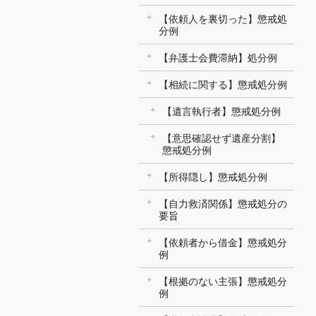
【依頼人を裏切った】懲戒処
分例
【弁護士会費滞納】処分例
【相続に関する】懲戒処分例
【遺言執行者】懲戒処分例
【意思確認せず遺産分割】
懲戒処分例
【所得隠し】懲戒処分例
【自力救済関係】懲戒処分の
要旨
【依頼者から借金】懲戒処分
例
【根拠のない主張】懲戒処分
例