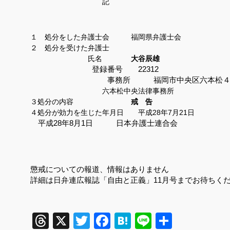
記
１ 処分をした弁護士会 福岡県弁護士会
２ 処分を受けた弁護士
氏名
大谷辰雄
登録番号
22312
事務所 福岡市中央区六本松
六本松中央法律事務所
３処分の内容
戒 告
４処分が効力を生じた年月日 平成
28
年
7
月
21
日
平成
28
年
8
月
1
日 日本弁護士連合会
懲戒についての報道、情報はありません
詳細は日弁連広報誌「自由と正義」
11
月号までお待ちく
Threads
X
Twitter
Facebook
Hatena
Line
共