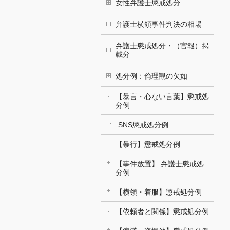
女性弁護士懲戒処分
弁護士横領事件判決の相場
弁護士懲戒処分・（官報）掲
載分
処分例：倫理観の欠如
【暴言・心ない言葉】懲戒処
分例
SNS懲戒処分例
【暴行】懲戒処分例
【事件放置】 弁護士懲戒処
分例
【横領・着服】懲戒処分例
【依頼者と関係】懲戒処分例