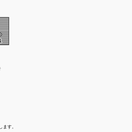
告
します。