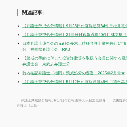
有
関連記事:
【弁護士懲戒処分情報】9月28日付官報通算84件目松井竜
【弁護士懲戒処分情報】3月9日付官報通算20件目林文敏
日本弁護士連合会の元副会長木上勝征弁護士業務停止1年6
分 福岡県弁護士会 RKB
【懲戒の手続に付した投資詐欺等を取扱う会員に関する電
弁護士会 東武志弁護士分
竹内祐記弁護士（福岡）懲戒処分の要旨 2025年2月号★
【弁護士懲戒処分情報】5月12日付官報通算49件目徳永高
←
弁護士懲戒処分情報8月17日付官報通算66人目加島康介
栗田隆弁
弁護士（広島）