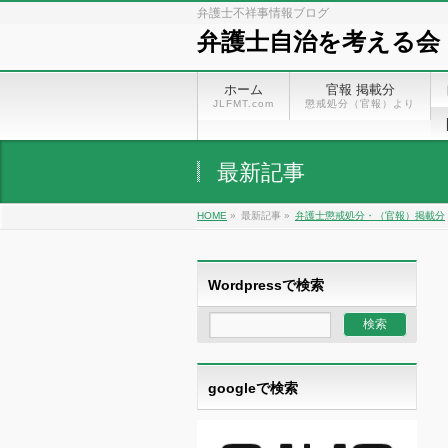
弁護士不祥事情報ブログ
弁護士自治を考える会
ホーム
官報 掲載分
JLFMT.com
懲戒処分（官報）より
最新記事
HOME
»
最新記事 »
弁護士懲戒処分・（官報）掲載分
Wordpressで検索
googleで検索