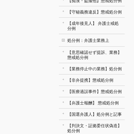
【痴漢・盗撮他】懲戒処分例
【守秘義務違反】懲戒処分例
【成年後見人】 弁護士戒処
分例
処分例：弁護士業務上
【意思確認せず提訴、業務】
懲戒処分例
【業務停止中の業務】処分例
【非弁提携】懲戒処分例
【医療過誤事件】懲戒処分例
【弁護士報酬】 懲戒処分例
【国選弁護人】処分例と記事
【判決文・証拠委任状偽造】
処分例