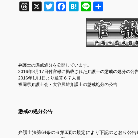
Threads
X
Twitter
Facebook
Hatena
Line
共
有
弁護士の懲戒処分を公開しています。
2016
年
8
月
17
日付官報に掲載された弁護士の懲戒の処分の公
2016
年
1
月
1
日より通算６７人目
福岡県弁護士会・大谷辰雄弁護士の懲戒処分の公告
懲戒の処分公告
弁護士法第
64
条の６第
3
項の規定により下記のとおり公告