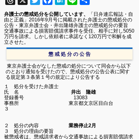
Threads
X
Twitter
Facebook
Hatena
Line
共
有
弁護士の懲戒処分を公開しています、
「日弁連広報誌・自
由と正義」
2016
年9
月号に掲載された弁護士の懲戒処分の
公告・東京弁護士会・井出隆雄弁護士の懲戒処分の要旨
交通事故による損害賠償請求事件を受任、
相手に対し5050
万円を請求。しかし依頼者に承諾なく120万円で
和解を成
立させた。
懲 戒 処 分 の 公 告
東京弁護士会がなした懲戒の処分について同会から以下
のとおり通知を受けたので、懲戒処分の公告公表に関す
る規定第３条第１号の規定により公告する
１ 処分を受けた弁護士
氏 名
井出 隆雄
登録番号 13083
事務所 東京都文京区目白台
３
２ 処分の内容
業務停止2月
３ 処分の理由の要旨
被懲戒者は、懲戒請求者から交通事故による損害賠償請求