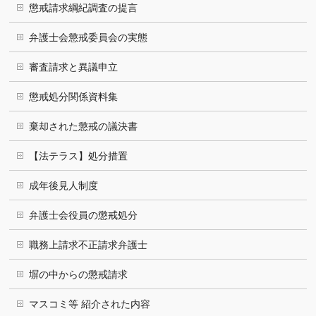
懲戒請求綱紀調査の提言
弁護士会懲戒委員会の実態
審査請求と異議申立
懲戒処分関係資料集
棄却された懲戒の議決書
【法テラス】処分措置
成年後見人制度
弁護士会役員の懲戒処分
職務上請求不正請求弁護士
塀の中からの懲戒請求
マスコミ等 紹介された内容