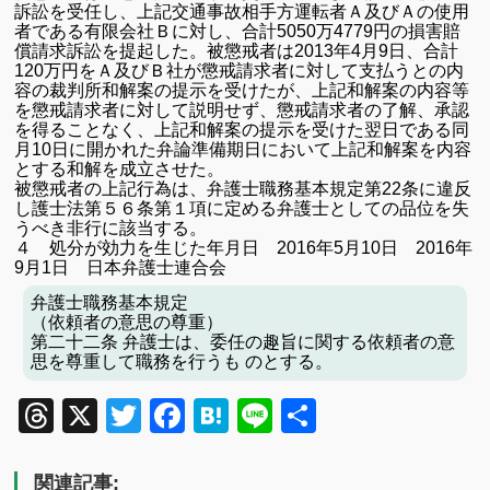
訴訟を受任し、上記交通事故相手方運転者Ａ及びＡの使用
者である有限会社Ｂに対し、合計5050万4779円の損害賠
償請求訴訟
を提起した。被懲戒者は2013年4月9日、合計
120万円をＡ及びＢ社が懲戒請求者に対して支払うとの内
容の裁判所和解案の提示を受けたが、上記和解案の内容等
を懲戒請求者に対して説明せず、懲戒請求者の了解、承認
を得ることなく、上記和解案の提示を受けた翌日である同
月10日に開かれた弁論準備期日において上記和解案を内容
とする和解を成立させた。
被懲戒者の上記行為は、弁護士職務基本規定第22条に違反
し護士法第５６条第１項に定める弁護士としての品位を失
うべき非行に該当する。
４ 処分が効力を生じた年月日
2016年5月10日 2016年
9月1日 日本弁護士連合会
弁護士職務基本規定
（依頼者の意思の尊重）
第二十二条 弁護士は、委任の趣旨に関する依頼者の意
思を尊重して職務を行うも のとする。
Threads
X
Twitter
Facebook
Hatena
Line
共
有
関連記事: