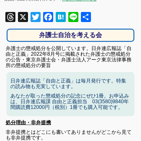
Threads
X
Twitter
Facebook
Hatena
Line
共
有
弁護士自治を考える会
弁護士の懲戒処分を公開しています。日弁連広報誌「自
由と正義」2022年8月号に掲載された弁護士の懲戒処分
の公告・東京弁護士会・弁護士法人アーク東京法律事務
所の懲戒処分の要旨
日弁連広報誌「自由と正義」は毎月発行です。特集
の読み物も充実しています。
あなたが取った懲戒処分の記念にぜひ1冊。お申込み
は、日弁連広報課 自由と正義担当 03(3580)9840年
間購読費12000円（税別）1冊でも購入可能です。
処分理由・非弁提携
非弁提携とはどこにも書いてありませんがどこから見て
も非弁提携です。