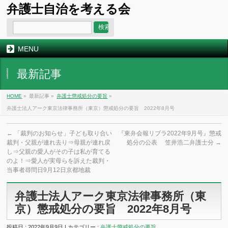
弁護士自治を考える会
MENU
最新記事
HOME
»
最新記事 »
弁護士懲戒処分の要旨
»
弁護士法人アーク東京法律事務所（東京）懲戒処分の要旨 2022年8月号
←
「裁判のお知らせ」子ども取り合い
『東弁会報リブラ2022年9月号』懲戒
裁判・父親が連れ去り⇒母親が連れ戻
処分の公表 笠井浩二弁護士分
→
し⇒父親の愛人がその子は私が育てる
のよ！⇒愛人が実母らを訴えた裁判・
当事者尋問日9月12日京都地裁
弁護士法人アーク東京法律事務所（東
京）懲戒処分の要旨 2022年8月号
投稿日 : 2022年9月9日 | カテゴリー :
弁護士懲戒処分の要旨