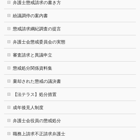
弁護士懲戒請求の書き方
紛議調停の案内書
懲戒請求綱紀調査の提言
弁護士会懲戒委員会の実態
審査請求と異議申立
懲戒処分関係資料集
棄却された懲戒の議決書
【法テラス】処分措置
成年後見人制度
弁護士会役員の懲戒処分
職務上請求不正請求弁護士