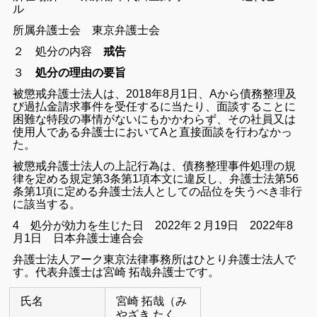
ル
所属弁護士会 東京弁護士会
２ 処分の内容
戒告
３
処分の理由の要旨
被懲戒弁護士法人は、2018年8月1日、Aから債務整理及
び過払金請求事件を受任するに当たり、面談することに
困難な特段の事情がないにもかかわらず、その社員又は
使用人である弁護士においてAと直接面談を行わなかっ
た。
被懲戒弁護士法人の上記行為は、債務整理事件処理の規
律を定める規定第3条第1項本文に違反し、弁護士法第56
条第1項に定める弁護士法人としての品位を失うべき非行
に該当する。
4 処分が効力を生じた日 2022年２月19日 2022年8
月1日
日本弁護士連合会
弁護士法人アーク東京法律事務所はひとり弁護士法人で
す。代表弁護士は宮崎 拓哉弁護士です。
氏名
宮崎 拓哉（み
やざき たく