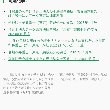
関連記事:
【採決の公告】弁護士法人ルタ法律事務所・審査請求棄却、元
は弁護士法人アーク東京法律事務所
松野絵里子弁護士（東京）懲戒処分の要旨 2025年1月号
弁護士法人アーク東京法律事務所（東京）懲戒処分の要旨
2023年10月号
11月17日処分明けの弁護士法人アーク東京法律事務所に小川正
和弁護士（第一東京）が社員登録していた！二重…
名畑淳弁護士（東京）懲戒処分の要旨 2024年11月号
宮崎拓哉弁護士（東京）懲戒処分の要旨 2023年10月号
←
「裁判のお知らせ」子ども取り合い
『東弁会報リブラ2022年9月号』懲戒
裁判・父親が連れ去り⇒母親が連れ戻
処分の公表 笠井浩二弁護士分
→
し⇒父親の愛人がその子は私が育てる
のよ！⇒愛人が実母らを訴えた裁判・
当事者尋問日9月12日京都地裁