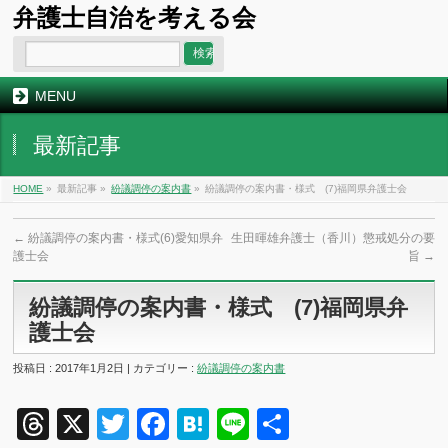
弁護士自治を考える会
MENU
最新記事
HOME
»
最新記事 »
紛議調停の案内書
»
紛議調停の案内書・様式 (7)福岡県弁護士会
←
紛議調停の案内書・様式(6)愛知県弁
生田暉雄弁護士（香川）懲戒処分の要
護士会
旨
→
紛議調停の案内書・様式 (7)福岡県弁
護士会
投稿日 : 2017年1月2日 | カテゴリー :
紛議調停の案内書
Threads
X
Twitter
Facebook
Hatena
Line
共