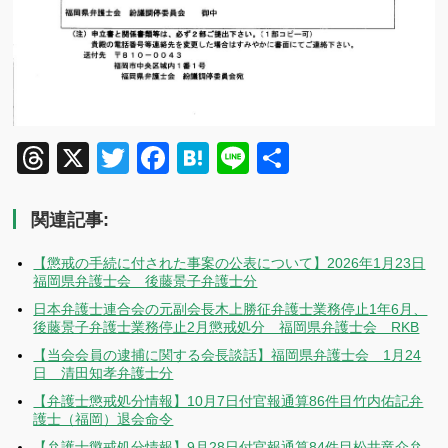
Threads
X
Twitter
Facebook
Hatena
Line
共
有
関連記事:
【懲戒の手続に付された事案の公表について】2026年1月23日
福岡県弁護士会 後藤景子弁護士分
日本弁護士連合会の元副会長木上勝征弁護士業務停止1年6月、
後藤景子弁護士業務停止2月懲戒処分 福岡県弁護士会 RKB
【当会会員の逮捕に関する会長談話】福岡県弁護士会 1月24
日 清田知孝弁護士分
【弁護士懲戒処分情報】10月7日付官報通算86件目竹内佑記弁
護士（福岡）退会命令
【弁護士懲戒処分情報】9月28日付官報通算84件目松井竜介弁