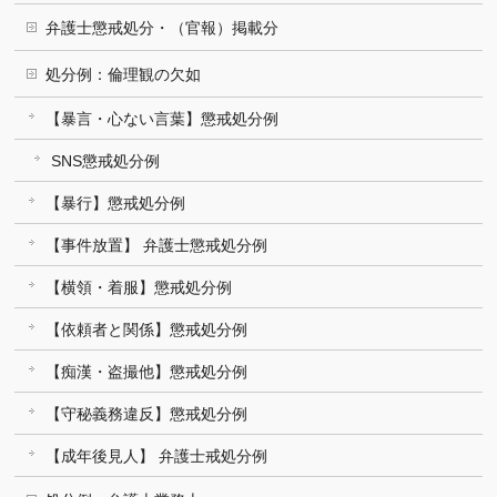
弁護士懲戒処分・（官報）掲載分
処分例：倫理観の欠如
【暴言・心ない言葉】懲戒処分例
SNS懲戒処分例
【暴行】懲戒処分例
【事件放置】 弁護士懲戒処分例
【横領・着服】懲戒処分例
【依頼者と関係】懲戒処分例
【痴漢・盗撮他】懲戒処分例
【守秘義務違反】懲戒処分例
【成年後見人】 弁護士戒処分例