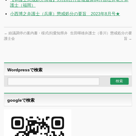
護士（福岡）
小西博之弁護士（兵庫）懲戒処分の要旨 2023年8月号★
←
紛議調停の案内書・様式(6)愛知県弁
生田暉雄弁護士（香川）懲戒処分の要
護士会
旨
→
Wordpressで検索
googleで検索