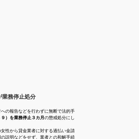
が業務停止処分
者への報告などを行わずに無断で法的手
３９）を業務停止３カ月
の懲戒処分にし
女性から貸金業者に対する過払い金請
用の説明などをせず、業者との和解手続