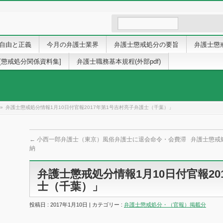
自由と正義
今月の弁護士業界
弁護士懲戒処分の要旨
弁護士懲
[懲戒処分関係資料集]
弁護士職務基本規程(外部pdf)
»
弁護士懲戒処分情報1月10日付官報2017年第1号吉村亮子弁護士（千葉）」
←
小西一郎弁護士（東京）風俗弁護士に退会命令・会費滞
弁護士懲戒
納
弁護士懲戒処分情報1月10日付官報20
士（千葉）」
投稿日 : 2017年1月10日 | カテゴリー :
弁護士懲戒処分・（官報）掲載分