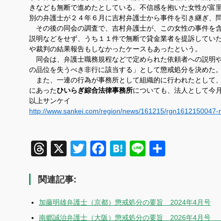
きなども無断で進めたとしている。不信感を抱いた女性が富
別の弁護士が２４年６月に吉村弁護士から事件を引き継ぎ、
その後の同会の調査で、吉村弁護士が、この女性の事件を含
説明などをせず、うち１１件で無断で貸金業者を提訴してい
や裁判の結果報告もしなかったケースもあったという。
同会は、弁護士職務規程などで定められた依頼者への説明や
の品位を失うべき非行に該当する」として懲戒処分を決めた
また、一連の行為が事務所として組織的に行われたとして、
にあった
ひいらぎ綜合法律事務所
についても、法人として今
以上サンケイ
http://www.sankei.com/region/news/161215/rgn1612150047-
Threads
X
Twitter
Facebook
Hatena
Line
共
有
関連記事:
加藤明雄弁護士（京都）懲戒処分の要旨 2024年4月号
南郷誠治弁護士（大阪）懲戒処分の要旨 2026年4月号 