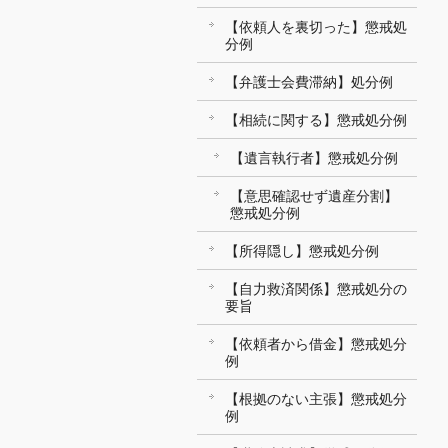
【依頼人を裏切った】懲戒処
分例
【弁護士会費滞納】処分例
【相続に関する】懲戒処分例
【遺言執行者】懲戒処分例
【意思確認せず遺産分割】
懲戒処分例
【所得隠し】懲戒処分例
【自力救済関係】懲戒処分の
要旨
【依頼者から借金】懲戒処分
例
【根拠のない主張】懲戒処分
例