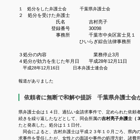
１ 処分をした弁護士会 千葉県弁護士会
２ 処分を受けた弁護士
氏名 吉村亮子
登録番号 30098
事務所 千葉市中央区富士見１
ひいらぎ綜合法律事務所
３処分の内容
業務停止3月
４処分が効力を生じた年月日 平成
28
年12
月11
日
平成
28
年12
月16
日 日本弁護士連合会
報道がありました
依頼者に無断で和解や提訴 千葉県弁護士会
県弁護士会は１４日、過払い金請求事件で、定められた依頼
続きを繰り返したなどとして、同会所属の
吉村亮子弁護士（
たと発表した。処分は１１日付。
同会によると、吉村弁護士は平成２３年１０月ごろ、県内の
求事件を受任したが、女性との面談や事件の処理方針、諸費