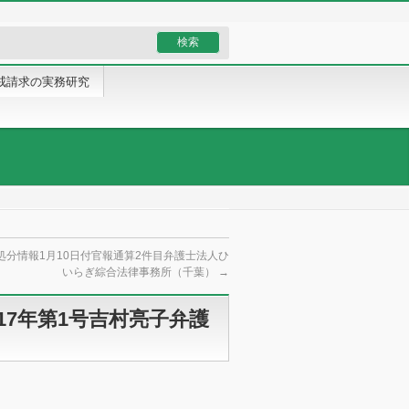
戒請求の実務研究
処分情報1月10日付官報通算2件目弁護士法人ひ
いらぎ綜合法律事務所（千葉）
→
17年第1号吉村亮子弁護