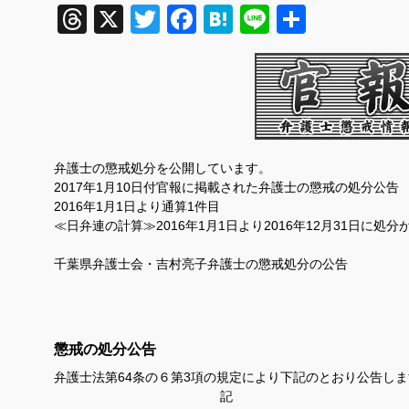
Threads
X
Twitter
Facebook
Hatena
Line
共
有
弁護士の懲戒処分を公開しています。
2017
年1
月10
日付官報に掲載された弁護士の懲戒の処分公告
2016
年
1
月
1
日より通算1件目
≪日弁連の計算≫2016年1月1日より2016年12月31日に処
千葉県弁護士会・吉村亮子弁護士の懲戒処分の公告
懲戒の処分公告
弁護士法第
64
条の６第
3
項の規定により下記のとおり公告しま
記