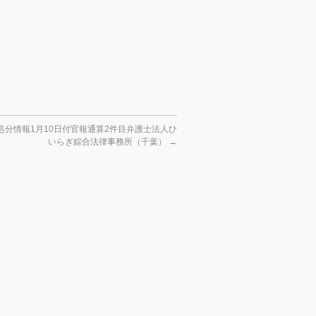
処分情報1月10日付官報通算2件目弁護士法人ひ
いらぎ綜合法律事務所（千葉）
→