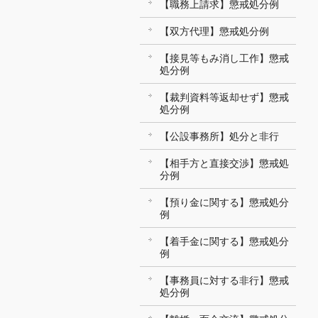
【職務上請求】懲戒処分例
【双方代理】懲戒処分例
【接見等もみ消し工作】懲戒
処分例
【裁判資料等返却せず】懲戒
処分例
【公設事務所】処分と非行
【相手方と直接交渉】懲戒処
分例
【預り金に関する】懲戒処分
例
【着手金に関する】懲戒処分
例
【事務員に対する非行】懲戒
処分例