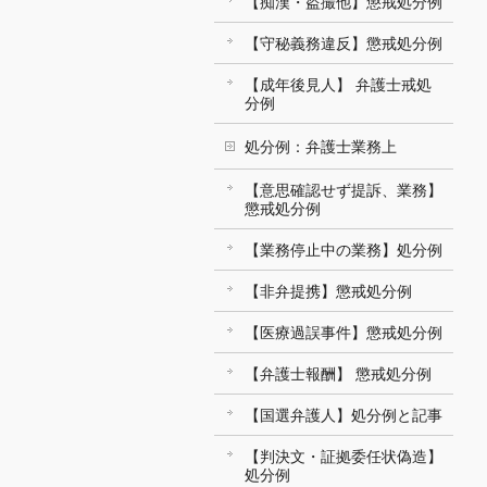
【痴漢・盗撮他】懲戒処分例
【守秘義務違反】懲戒処分例
【成年後見人】 弁護士戒処
分例
処分例：弁護士業務上
【意思確認せず提訴、業務】
懲戒処分例
【業務停止中の業務】処分例
【非弁提携】懲戒処分例
【医療過誤事件】懲戒処分例
【弁護士報酬】 懲戒処分例
【国選弁護人】処分例と記事
【判決文・証拠委任状偽造】
処分例