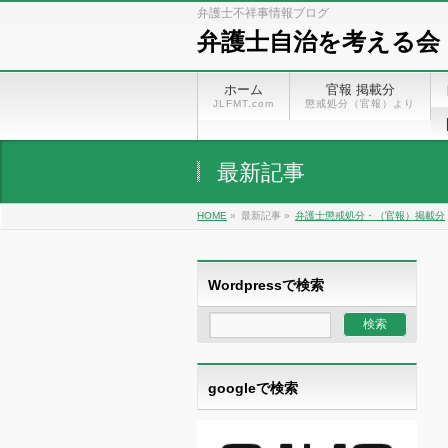
弁護士不祥事情報ブログ
弁護士自治を考える会
ホーム
官報 掲載分
JLFMT.com
懲戒処分（官報）より
最新記事
HOME
»
最新記事 »
弁護士懲戒処分・（官報）掲載分
Wordpressで検索
googleで検索