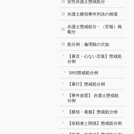
女性弁護士懲戒処分
弁護士横領事件判決の相場
弁護士懲戒処分・（官報）掲
載分
処分例：倫理観の欠如
【暴言・心ない言葉】懲戒処
分例
SNS懲戒処分例
【暴行】懲戒処分例
【事件放置】 弁護士懲戒処
分例
【横領・着服】懲戒処分例
【依頼者と関係】懲戒処分例