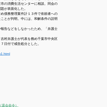
里市の消費生活センターに相談。同会の
問題が表面化した。
め債務整理案件計１３件で依頼者への
たことが判明。中には、和解条件の説明
報告などをしなかったため、「弁護士
。
吉村弁護士が代表を務め千葉市中央区
月７日付で戒告処分とした。
n1.html
（退会命令）