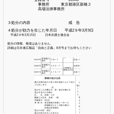
事務所 東京都港区新橋２
高場法律事務所
３処分の内容
戒 告
４処分が効力を生じた年月日 平成
2９
年3
月9
日
平成
2９
年3
月15
日 日本弁護士連合会
処分の情報、報道はありません、
詳細は日弁連広報誌「自由と正義」8月号までお待ちください