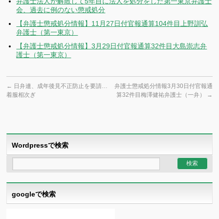
弁護士法人が解散して5年目に法人を処分をした第一東京弁護士
会、過去に例のない懲戒処分
【弁護士懲戒処分情報】11月27日付官報通算104件目上野訓弘
弁護士（第一東京）
【弁護士懲戒処分情報】3月29日付官報通算32件目大島崇志弁
護士（第一東京）
←
日弁連、成年後見不正防止を要請…
弁護士懲戒処分情報3月30日付官報通
着服相次ぎ
算32件目梅澤健祐弁護士（一弁）
→
Wordpressで検索
googleで検索