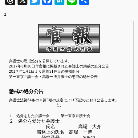
Threads
X
Twitter
Facebook
Hatena
Line
共
有
1
弁護士の懲戒処分を公開しています。
2017
年3
月30
日付官報に掲載された弁護士の懲戒の処分公告
201７
年
1
月
1
日より通算31件目の懲戒処分
第一東京弁護士会・高場一博弁護士の懲戒の処分公告
懲戒の処分公告
弁護士法第
64
条の６第
3
項の規定により下記のとおり公告します。
記
１ 処分をした弁護士会 第一東京弁護士会
２ 処分を受けた弁護士
氏名 高場 大介
職務上の氏名 高場 一博
登録番号 20543