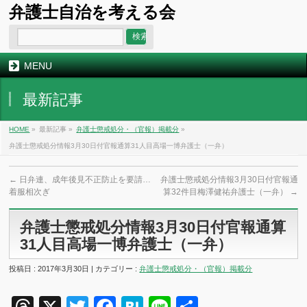
弁護士自治を考える会
MENU
最新記事
HOME
»
最新記事 »
弁護士懲戒処分・（官報）掲載分
»
弁護士懲戒処分情報3月30日付官報通算31人目高場一博弁護士（一弁）
←
日弁連、成年後見不正防止を要請…
弁護士懲戒処分情報3月30日付官報通
着服相次ぎ
算32件目梅澤健祐弁護士（一弁）
→
弁護士懲戒処分情報3月30日付官報通算
31人目高場一博弁護士（一弁）
投稿日 : 2017年3月30日 | カテゴリー :
弁護士懲戒処分・（官報）掲載分