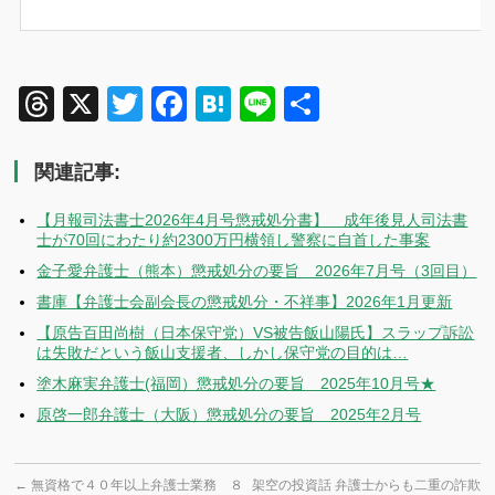
Threads
X
Twitter
Facebook
Hatena
Line
共
有
関連記事:
【月報司法書士2026年4月号懲戒処分書】 成年後見人司法書
士が70回にわたり約2300万円横領し警察に自首した事案
金子愛弁護士（熊本）懲戒処分の要旨 2026年7月号（3回目）
書庫【弁護士会副会長の懲戒処分・不祥事】2026年1月更新
【原告百田尚樹（日本保守党）VS被告飯山陽氏】スラップ訴訟
は失敗だという飯山支援者、しかし保守党の目的は…
塗木麻実弁護士(福岡）懲戒処分の要旨 2025年10月号★
原啓一郎弁護士（大阪）懲戒処分の要旨 2025年2月号
←
無資格で４０年以上弁護士業務 ８
架空の投資話 弁護士からも二重の詐欺