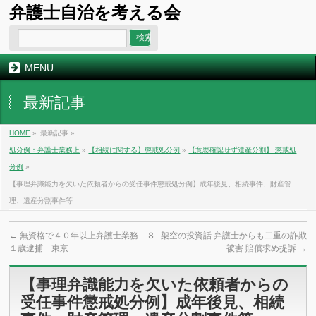
弁護士自治を考える会
MENU
最新記事
HOME
»
最新記事 »
処分例：弁護士業務上
»
【相続に関する】懲戒処分例
»
【意思確認せず遺産分割】 懲戒処
分例
»
【事理弁識能力を欠いた依頼者からの受任事件懲戒処分例】成年後見、相続事件、財産管
理、遺産分割事件等
←
無資格で４０年以上弁護士業務 ８
架空の投資話 弁護士からも二重の詐欺
１歳逮捕 東京
被害 賠償求め提訴
→
【事理弁識能力を欠いた依頼者からの
受任事件懲戒処分例】成年後見、相続