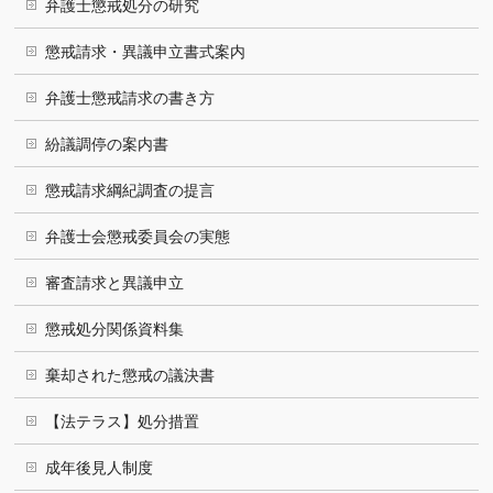
弁護士懲戒処分の研究
懲戒請求・異議申立書式案内
弁護士懲戒請求の書き方
紛議調停の案内書
懲戒請求綱紀調査の提言
弁護士会懲戒委員会の実態
審査請求と異議申立
懲戒処分関係資料集
棄却された懲戒の議決書
【法テラス】処分措置
成年後見人制度