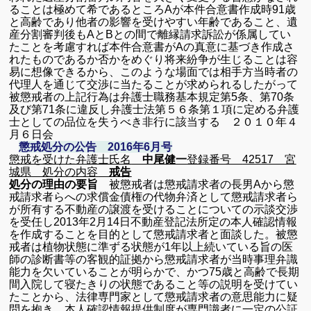
ることは極めて希であるところ
A
が本件合意書作成時
91
歳
と高齢であり他者の影響を受けやすい年齢であること、遺
産分割審判後も
A
と
B
との間で離縁請求訴訟が係属してい
たこと
を考慮すれば本件合意書が
A
の真意に基づき作成さ
れたものであるか否かをめぐり将来紛争が生じることは容
易に想像できるから、このような場面では相手方当時者の
代理人を通じて交渉に当たることが求められるしたがって
被懲戒者の上記行為は弁護士職務基本規定第
5
条、第
70
条
及び第
71
条に違反し弁護士法第５６条第１項に定める弁護
士としての品位を失うべき非行に該当する
２０１０年４
月６日会
懲戒処分の公告 2016年6月号
懲戒を受けた弁護士
氏名
中尾健一
登録番号
42517
宮
城県
処分の内容
戒告
処分の理由の要旨
被懲戒者は懲戒請求者の長男
A
から懲
戒請求者らへの求償金債権の代物弁済として懲戒請求者ら
が所有する不動産の譲渡を受けることについての示談交渉
を受任し
2013
年
2
月
14
日不動産登記法所定の本人確認情報
を作成することを目的として懲戒請求者と面談した。
被懲
戒者は植物状態に準ずる状態が
1
年以上続いている旨の医
師の診断書等の客観的証拠から懲戒請求者が当時事理弁識
能力を欠いていることが明らかで、かつ
75
歳と高齢で長期
間入院して寝たきりの状態であること等の説明を受けてい
たことから、法律専門家として懲戒請求者の意思能力に疑
問を抱き。本人確認情報提供制度が専門識者に一定の公証