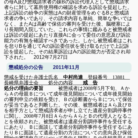
の母
A
及び懲戒請求者の妹
B
の訴訟代理人として懲戒請求
者らに対して墓所使用権の確認を求める訴訟を提起した。
上記訴訟の紛争の実態は
A
の財産管理をめぐる
B
と懲戒請
求者の争いであり、その請求内容も単純、簡単な争いでは
なく、また
A
は高齢で保佐の審判を受けた後、脳梗塞によ
り長期間入院していた。これらの事情に鑑みると被懲戒者
は訴訟の提起にあたり直接
A
に会って委任の意思及び訴訟
能力の有無を確認すべきであった。
しかし被懲戒者はこれ
を怠り
B
を通じて
A
の訴訟委任状を受け取るだけで上記訴
訟を提起した。その結果訴訟は
A
の訴訟能力が否定され却
下された。
2012
年
7
月
27
日
懲戒処分の公告 2011年11月
懲戒を受けた弁護士氏名
中村尚達
登録番号
13881
長崎県弁護士会
処分の内容
戒 告
処分の理由の要旨
被懲戒者は
2008
年
5
月下旬、Ａか
らＡの母親Ｂについて成年後見開始について成年後見開始
の審判申立の依頼を受け、Ｂの診断書からＢについて保佐
が妥当であると判断した。その後、被懲戒者はＡら及びＢ
を相手方として懲戒請求者が申し立てた遺産分割調停事件
に関し、
2008
年
7
月
8
日ＡらからＡらとＢの代理人となるこ
とを依頼された。被懲戒者は遺産分割調停事件を受任する
にあたり、Ｂに面談して遺産分割調停事件を受任するにあ
たりＢに面談して遺産分割の方法についての意向及び保佐