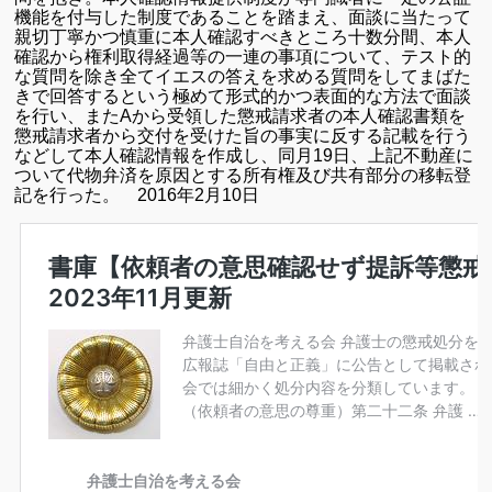
機能を付与した制度であることを踏まえ、面談に当たって
親切丁寧かつ慎重に本人確認すべきところ十数分間、本人
確認から権利取得経過等の一連の事項について、テスト的
な質問を除き全てイエスの答えを求める質問をしてまばた
きで回答するという極めて形式的かつ表面的な方法で面談
を行い、また
A
から受領した懲戒請求者の本人確認書類を
懲戒請求者から交付を受けた旨の事実に反する記載を行う
などして本人確認情報を作成し、同月
19
日、上記不動産に
ついて代物弁済を原因とする所有権及び共有部分の移転登
記を行った。
2016
年
2
月
10
日