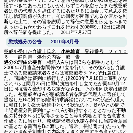
開始の審議申立てについて意向を聴取しＢの依頼意思を確
認すべきであったにもかかわらずこれを怠ったまた被懲戒
者はＢの代理人を辞任するにあたりＢに面会して意思を確
認し信頼関係が失われ、その回復が困難であるか否かを判
断した上で、その旨を説明して辞任の意思を伝えるべきで
あったにもかかわらずこれを行わず
2008
年
9
月
12
日に裁判
所へ辞任届を提出した。
2011
年
7
月
27
日
懲戒処分の公告 2010年8月号
懲戒を受けた弁護士
氏名
小林雄資
登録番号 ２７１０
６
静岡県
処分の内容
戒 告
処分の理由の要旨
相続人
A
らは同
B
らを相手方として
2006
年
7
月遺産分割調停の申立を行い、その後
A
らは弁護
士である懲戒請求者を
B
らは被懲戒者をそれぞれ選任し
た。同調停は審判に移行した後
2008
年
7
月
18
日に審判がな
され
B
らは同月
25
日に即時抗告を申し立てたが同年
9
月
12
日に同抗告を棄却
する決定がなされ、その後同決定は確定
した。被懲戒者は
A
が懲戒請求者を訴訟代理人に選任して
提起した
B
に対する離縁請求訴訟において
B
の訴訟代理人
に就任し同訴訟が継続中という状況の下、
B
が
A
との間で
上記遺産分割審判によって
A
が取得することとなった不動
産の持分を
B
らに
取得させること等を内容とする合意書を
作成するに当たり、懲戒請求者の承諾を得ずに当該合意書
の基となる書面を
B
に渡した。通常、長期間にわたって争
われた遺産分割審判の内容を大きく変更する合意がなされ