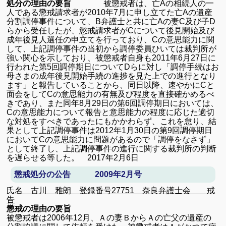
処分の理由の要旨
被懲戒者は、亡
A
の相続人の一
人である懲戒請求者が
2010
年
7
月に申し立てた亡
A
の遺産
分割調停事件について、
B
弁護士と共に亡
A
の妻
C
及び子
D
らから受任したが、懲戒請求者が
C
について後見開始及び
成年後見人選任の申立てを行っており、
C
の意思能力に関
して、上記調停事件の当初から調停委員ひいては裁判所が
強い関心を示しており、被懲戒者自身も
2011
年
6
月
27
日に
行われた第
5
回調停期日について
D
らに対し「調停手続はお
母さまの成年後見開始手続の進捗を見た上での進行となり
ます」と報告していることから、同日以降、速やかに
C
と
面会をして
C
の意思能力の有無及び程度を直接確かめるべ
きであり、また同年
8
月
29
日の第
6
回調停期日においては、
C
の意思能力について報告と意思能力の程度に応じた適切
な対処をすべきであったにもかかわらず、これを怠り、結
果として上記調停事件は
2012
年
1
月
30
日の第
9
回調停期日
において
C
の意思能力に問題があるので「調停をなさず」
として終了し、上記調停事件の進行に関する裁判所の判断
を遅らせる等した。
2017
年
2
月
6
日
懲戒処分の公告 2009年2月号
氏名 古川 雅朗 登録番号
27751
奈良弁護士会
戒
告
懲戒の理由の要旨
被懲戒者は
2006
年
12
月、Ａの妻ＢからＡの亡父の遺産の