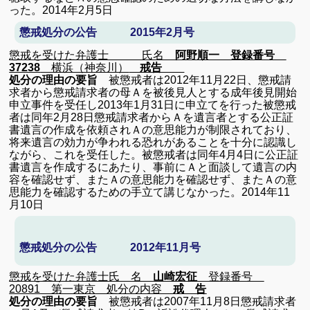
った。
2014
年
2
月
5
日
懲戒処分の公告 2015年2月号
懲戒を受けた弁護士 氏名
阿野順一 登録番号
37238
横浜（神奈川）
戒告
処分の理由の要旨
被懲戒者は
2012
年
11
月
22
日、懲戒請
求者から懲戒請求者の母Ａを被後見人とする成年後見開始
申立事件を受任し
2013
年
1
月
31
日に申立てを行った
被懲戒
者は同年
2
月
28
日懲戒請求者からＡを遺言者とする公正証
書遺言の
作成を依頼されＡの意思能力が制限されており、
将来遺言の効力が争われる恐れがあることを十分に認識し
ながら、これを受任した。被懲戒者は同年
4
月
4
日に公正証
書遺言を作成するにあたり、事前にＡと面談して遺言の内
容を確認せず、またＡの意思能力を確認せず、またＡの意
思能力を確認するための手立て講じなかった。2014
年11
月10日
懲戒処分の公告 2012年11月号
懲戒を受けた弁護士
氏 名
山崎宏征
登録番号
20891
第一東京
処分の内容
戒 告
処分の理由の要旨
被懲戒者は
2007
年
11
月
8
日懲戒請求者