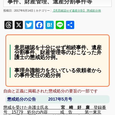
事件、財産管理、遺産分割事件等
投稿日 : 2017年6月14日 | カテゴリー :
【意思確認せず遺産分割】 懲戒処分例
Threads
X
Twitter
Facebook
Hatena
Line
共
有
意思確認を十分にせず相続事件、遺産
分割事件、財産管理等のおこなった弁
護士の懲戒処分例。
事理弁識能力を欠いている依頼者から
の事件受任の処分例
自由と正義に掲載された懲戒処分の要旨の一部です
懲戒処分の公告 2017年5月号
懲戒を受けた弁護士氏名
宮 崎 好 廣
登録番
号
15779
処分の内容 戒 告 第一東京