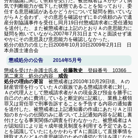
分割協議に関して
依頼を受けた。被懲戒者はＡがかつて病
気で判断能力が低下した状態であることを知っており、委
任する意思確認があるかどうかについて疑問を抱いていな
がらＡと会わず、その意思を確認せずにＢの依頼のみで遺
産分割協議事件を受任し同月
19
日付懲戒請求者に受任通知
を送付した、また被懲戒者は上記のとおりＡの意思能力に
疑問を抱いていながら
2007
年
7
月
31
日までＡと面談せず速
やかにその意思及び意思能力を確認しなかった。
処分の効力の生じた日
2008
年
10
月
10
日
2009
年
2
月
1
日 日
本弁護士連合会
懲戒処分の公告 2014年5月号
懲戒を受けた弁護士
氏名
佐藤敦史
登録番号
10366
第二東京
処分の内容
戒告
処分の理由の要旨
被懲戒者は
2010
年
10
月
29
日頃、Ａの
財産管理を行っていたＡの親族である懲戒請求者に対し、
Ａの代理人として懲戒請求者がＡの現金及び預金を勝手に
自己のために費消していると断定的に記載し、
業務上横領
罪又は背任罪で刑事告訴することを予告する内容の通知書
を送付した。
被懲戒者は上記通知書の作成にあたりＡと旧
知のＢからの伝聞のみに基づいて上記通知内容を記載し裏
付けとなる事実関係の調査を行わなかった。被懲戒者はＡ
が認知症により近々成年後見制度を利用する予定であるこ
とを認識していたにもかかわらずＡに面談して直接事情を
聴取するなどＡの意思確認のための適切な方法を講じなか