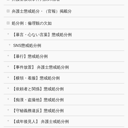
弁護士懲戒処分・（官報）掲載分
処分例：倫理観の欠如
【暴言・心ない言葉】懲戒処分例
SNS懲戒処分例
【暴行】懲戒処分例
【事件放置】 弁護士懲戒処分例
【横領・着服】懲戒処分例
【依頼者と関係】懲戒処分例
【痴漢・盗撮他】懲戒処分例
【守秘義務違反】懲戒処分例
【成年後見人】 弁護士戒処分例