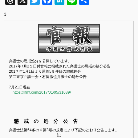
Threads
X
Twitter
Facebook
Hatena
Line
共
有
3
弁護士の懲戒処分を公開しています。
2017
年7
月2１
日付官報に掲載された弁護士の懲戒の処分公告
201７
年
1
月
1
日より通算5９件目の懲戒処分
第二東京弁護士会・村岡徹也弁護士の処分公告
7月21日現在
https://jlfmt.com/2017/01/05/31089/
懲 戒 の 処 分 公 告
弁護士法第
64
条の６第
3
項の規定により下記のとおり公告します。
記