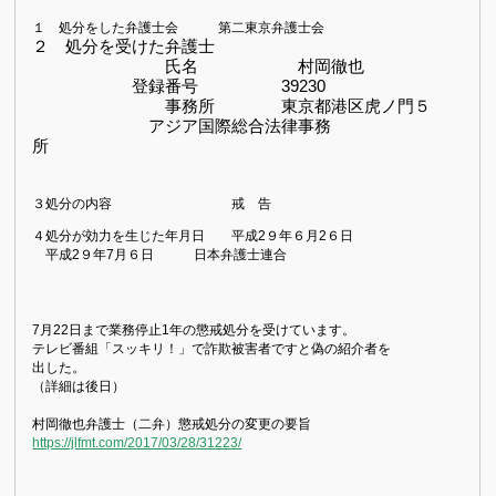
１ 処分をした弁護士会 第二東京弁護士会
２ 処分を受けた弁護士
氏名 村岡徹也
登録番号 39230
事務所 東京都港区虎ノ門５
アジア国際総合
法律事務
所
３処分の内容 戒 告
４処分が効力を生じた年月日 平成
2９
年６
月2６
日
平成
2９
年7
月６
日 日本弁護士連合
7月22日まで業務停止1年の懲戒処分を受けています。
テレビ番組「スッキリ！」で詐欺被害者ですと偽の紹介者を
出した。
（詳細は後日）
村岡徹也弁護士（二弁）懲戒処分の変更の要旨
https://jlfmt.com/2017/03/28/31223/