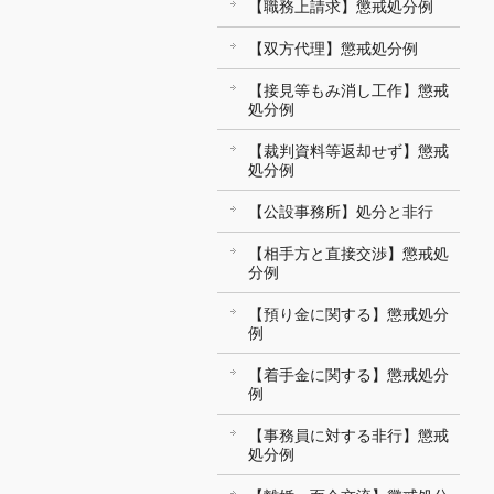
【職務上請求】懲戒処分例
【双方代理】懲戒処分例
【接見等もみ消し工作】懲戒
処分例
【裁判資料等返却せず】懲戒
処分例
【公設事務所】処分と非行
【相手方と直接交渉】懲戒処
分例
【預り金に関する】懲戒処分
例
【着手金に関する】懲戒処分
例
【事務員に対する非行】懲戒
処分例