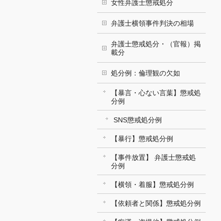
女性弁護士懲戒処分
弁護士横領事件判決の相場
弁護士懲戒処分・（官報）掲
載分
処分例：倫理観の欠如
【暴言・心ない言葉】懲戒処
分例
SNS懲戒処分例
【暴行】懲戒処分例
【事件放置】 弁護士懲戒処
分例
【横領・着服】懲戒処分例
【依頼者と関係】懲戒処分例