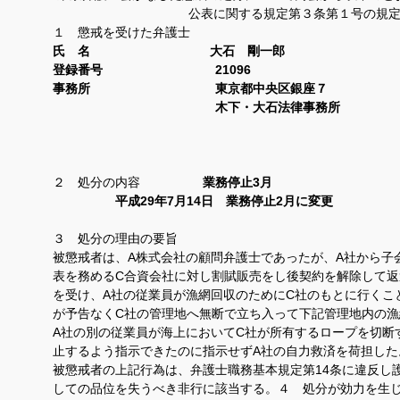
公表に関する規定第３条第１号の規
１ 懲戒を受けた弁護士
氏 名 大石 剛一郎
登録番号 21096
事務所 東京都中央区銀座７
木下・大石法律事務
２ 処分の内容
業務停止3月
平成29年7月14日 業務停止2月に変更
３ 処分の理由の要旨
被懲戒者は、A株式会社の顧問弁護士であったが、A社から子
表を務めるC合資会社に対し割賦販売をし後契約を解除して
を受け、A社の従業員が漁網回収のためにC社のもとに行くことに
が予告なくC社の管理地へ無断で立ち入って下記管理地内の
A社の別の従業員が海上においてC社が所有するロープを切断
止するよう指示できたのに指示せずA社の自力救済を荷担した
被懲戒者の上記行為は、弁護士職務基本規定第14条に違反し
しての品位を失うべき非行に該当する。
４ 処分が効力を生