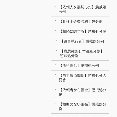
【依頼人を裏切った】懲戒処
分例
【弁護士会費滞納】処分例
【相続に関する】懲戒処分例
【遺言執行者】懲戒処分例
【意思確認せず遺産分割】
懲戒処分例
【所得隠し】懲戒処分例
【自力救済関係】懲戒処分の
要旨
【依頼者から借金】懲戒処分
例
【根拠のない主張】懲戒処分
例