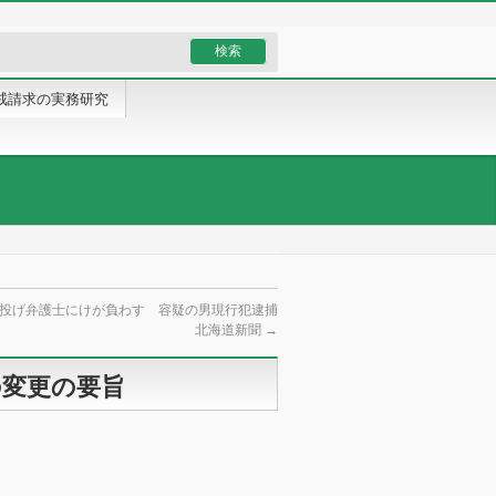
戒請求の実務研究
投げ弁護士にけが負わす 容疑の男現行犯逮捕
北海道新聞
→
の変更の要旨