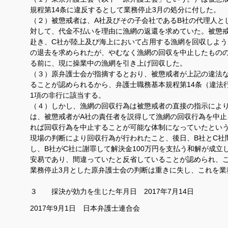
規程第14条に違反するとして業務停止3月の処分に付した。
（２）被懲戒者は、A社及びその子会社であるB社の代理人と
対して、代金不払いを理由に漁網の返還を求めていた。被懲戒
赴き、C社が陸上及び海上において占用する漁網を回収しよ
の退去を求められたが、やむなく漁網の回収を中止したもの
る前に、現に操業中の漁網を引き上げ回収した。
（３）原弁護士会が指摘するとおり、被懲戒者が上記の違法
ることが認められるから、弁護士職務基本規程第14条（違法
1項の非行に該当する。
（４）しかし、漁網の回収行為は被懲戒者の直接の指示によ
は、被懲戒者がA社の責任者を説得して漁網の回収行為を中止
れば回収行為を中止することが可能な体制になっていたとい
現場の判断により回収行為が行われたこと、後日、B社とC社
し、B社がC社に謝罪して解決金100万円を支払う和解が成
安易であり、間違っていたと反省していることが認められ、
業務停止3月とした原弁護士会の判断は重きに失し、これを業
３
採決が効力を生じた年月日
2017
年7月14日
2017
年9月
1
日 日本弁護士連合会