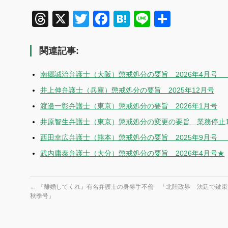
Threads
X
Twitter
Facebook
Hatena
Line
共
有
関連記事:
南郷誠治弁護士（大阪）懲戒処分の要旨 2026年4月号 
井上伸弁護士（兵庫）懲戒処分の要旨 2025年12月号
渡邊一彰弁護士（東京）懲戒処分の要旨 2026年1月号
井原智生弁護士（東京）懲戒処分の変更の要旨 業務停止1
西田幸広弁護士（熊本）懲戒処分の要旨 2025年9月号 （
武内庸泰弁護士（大分）懲戒処分の要旨 2026年4月号★
←
『離婚してくれ』有名弁護士の身勝手不倫 「北陸政界
法廷で鍵束
秋季号」