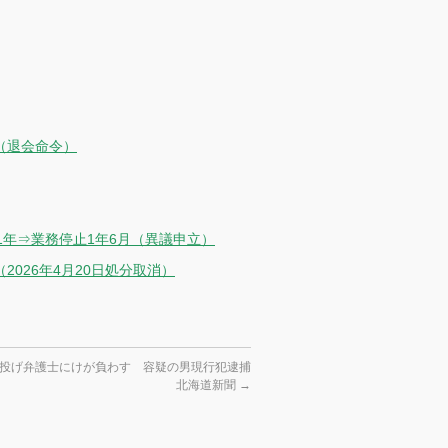
（退会命令）
年⇒業務停止1年6月（異議申立）
2026年4月20日処分取消）
投げ弁護士にけが負わす 容疑の男現行犯逮捕
北海道新聞
→