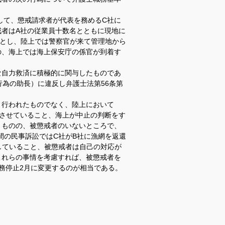
して、懲戒請求者が代表を務めるC社に
者はA社の従業員十数名とともに現地に
うとし、陸上では警察官が来て管理地から
の、海上では海上保安庁の係官が到着す
な自力救済に積極的に関与したものであ
行為の助長）に違反し弁護士法第56条第
り行われたものでなく、陸上において
させていること、海上が中止の判断をす
うものの、被懲戒者のいないところで、
間の民事訴訟ではC社がB社に漁網を返還
立していること、被懲戒者は自己の対応が
これらの事情を考慮すれば、被懲戒者を
務停止2月に変更するのが相当である。