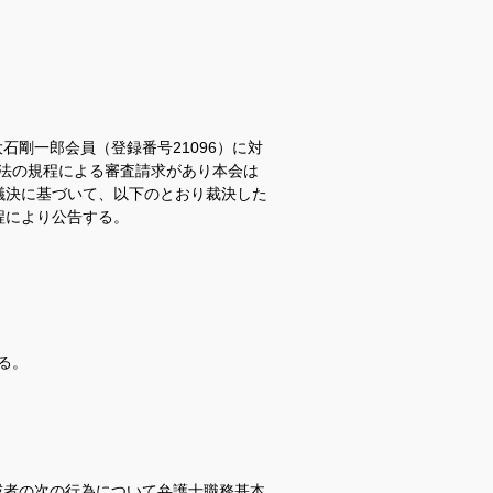
大石剛一郎
会員（登録番号21096）に対
法の規程による審査請求があり本会は
議決に基づいて、以下のとおり裁決した
程により公告する。
る。
戒者の次の行為について弁護士職務基本