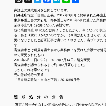
有
弁護士の懲戒処分を公開しています。
日弁連広報誌「自由と正義」2017年9月号に掲載された弁護
東京弁護士会の大石剛一郎弁護士が2016年5月に受けた業務停
業務停止2月に変更になった要旨です。
既に業務停止3月の処分は終了しましたから。今になって停止
も、あまり変わりがないのですが、（今回はありませんが）
更になりましたと訂正記事は書いてくれません。当ブログだ
す。
審査請求とは所属弁護士会から業務停止を受けた弁護士が処
めて変更されたもの
2016年5月11日に告知、2017年7月14日に処分変更、
審査請求が認められるまで約1年2月要しました。
しかしこれは早い方です。
元の懲戒処分の要旨
「日弁連広報誌・自由と正義」
2016
年9
月号
懲 戒 処 分 の 公 告
東京弁護士会がなした懲戒の処分について同会から以下のと