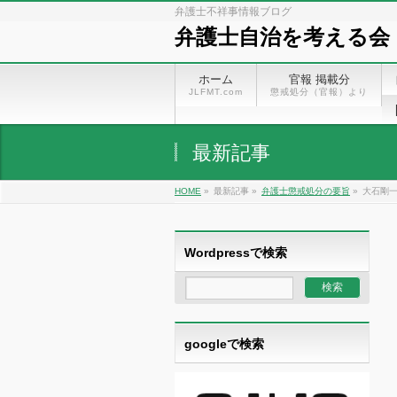
弁護士不祥事情報ブログ
弁護士自治を考える会
ホーム
官報 掲載分
JLFMT.com
懲戒処分（官報）より
最新記事
HOME
»
最新記事 »
弁護士懲戒処分の要旨
»
大石剛
Wordpressで検索
googleで検索