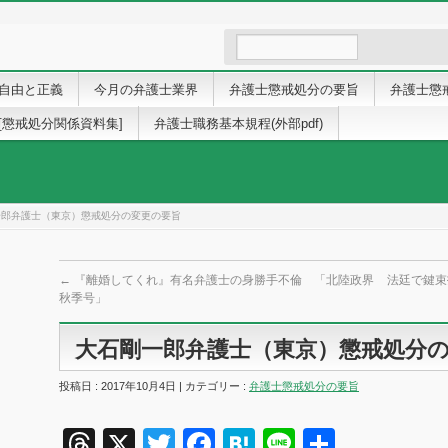
自由と正義
今月の弁護士業界
弁護士懲戒処分の要旨
弁護士懲
[懲戒処分関係資料集]
弁護士職務基本規程(外部pdf)
一郎弁護士（東京）懲戒処分の変更の要旨
←
『離婚してくれ』有名弁護士の身勝手不倫 「北陸政界
法廷で鍵束
秋季号」
大石剛一郎弁護士（東京）懲戒処分
投稿日 : 2017年10月4日 | カテゴリー :
弁護士懲戒処分の要旨
Threads
X
Twitter
Facebook
Hatena
Line
共