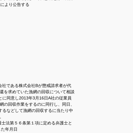
定により公告する
所
会社である株式会社Bが懲戒請求者が代
返還を求めていた漁網の回収について相談
同意し2013年3月16日A社の従業員
漁網の回収作業をするのに同行し、同日、
するなどして漁網の回収するに当たり中
。
護士法第５６条第１項に定める弁護士と
じた年月日