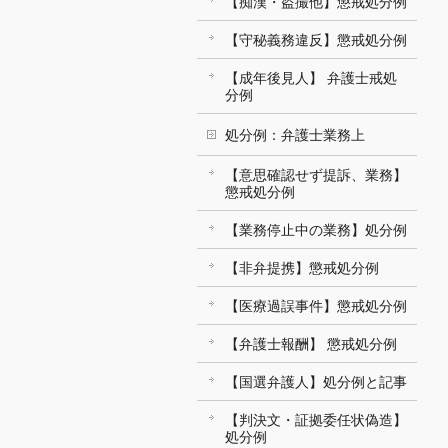
【痴漢・盗撮他】懲戒処分例
【守秘義務違反】懲戒処分例
【成年後見人】 弁護士戒処
分例
処分例：弁護士業務上
【意思確認せず提訴、業務】
懲戒処分例
【業務停止中の業務】処分例
【非弁提携】懲戒処分例
【医療過誤事件】懲戒処分例
【弁護士報酬】 懲戒処分例
【国選弁護人】処分例と記事
【判決文・証拠委任状偽造】
処分例