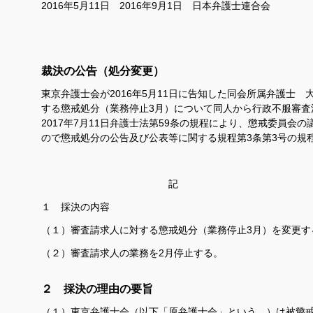
2016年5月11日 2016年9月1日 日本弁護士連合会
裁決の公告（処分変更）
東京弁護士会が
2016
年5月11日に告知した同会所属弁護士 
する懲戒処分（業務停止3月）について同人から
行政不服審査
2017
年7月11日弁護士法第
59
条の規程により、懲戒委員会の
ので懲戒処分の公告及び公表等に関する規程第
3
条第
3
号の規
記
１ 採決の内容
（１）審査請求人に対する懲戒処分（業務停止3月）を変更す
（２）審査請求人の業務を2月停止する。
２ 採決の理由の要旨
（１）東京弁護士会（以下「原弁護士会」という。）は被懲