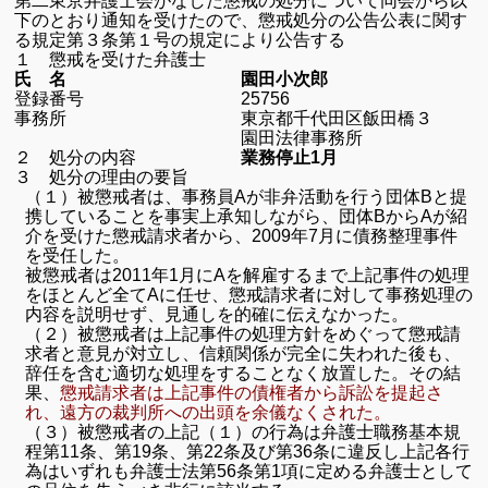
第二東京弁護士会がなした懲戒の処分について同会から以
下のとおり通知を受けたので、懲戒処分の公告公表に関す
る規定第３条第１号の規定により公告する
１ 懲戒を受けた弁護士
氏 名 園田小次郎
登録番号
25756
事務所 東京都千代田区飯田橋３
園田法律事務所
２ 処分の内容
業務停止
1
月
３ 処分の理由の要旨
（１）被懲戒者は、事務員Aが非弁活動を行う団体Bと提
携していることを事実上承知しながら、団体BからAが紹
介を受けた懲戒請求者から、2009年7月に債務整理事件
を受任した。
被懲戒者は2011年1月にAを解雇するまで上記事件の処理
をほとんど全てAに任せ、懲戒請求者に対して事務処理の
内容を説明せず、見通しを的確に伝えなかった。
（２）被懲戒者は上記事件の処理方針をめぐって懲戒請
求者と意見が対立し、信頼関係が完全に失われた後も、
辞任を含む適切な処理をすることなく放置した。その結
果、
懲戒請求者は上記事件の債権者から訴訟を提起さ
れ、遠方の裁判所への出頭を余儀なくされた。
（３）
被懲戒者の上記（１）の行為は弁護士職務基本規
程第11条、第19条、第22条及び第36条に違反し上記各行
為はいずれも弁護士法第
56
条第
1
項に定める弁護士として