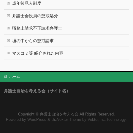
成年後見人制度
弁護士会役員の懲戒処分
職務上請求不正請求弁護士
塀の中からの懲戒請求
マスコミ等 紹介された内容
ホーム
弁護士自治を考える会（サイト名）
Copyright ©
弁護士自治を考える会
All Rights Reserved.
Powered by
WordPress
&
BizVektor Theme
by Vektor,Inc. technology.