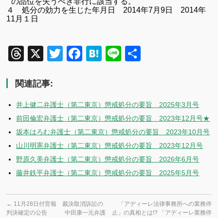
の品位を失うべき非行に該当する。
４ 処分の効力を生じた年月日
2014
年7
月9
日
2014
年
11
月１日
Threads
X
Twitter
Facebook
Hatena
Line
共
有
関連記事:
井上健二弁護士（第二東京）懲戒処分の要旨 2025年3月号
前田倫宏弁護士（第二東京）懲戒処分の要旨 2023年12月号★
坂本はろむ弁護士（第二東京）懲戒処分の要旨 2023年10月号
山川明憲弁護士（第二東京）懲戒処分の要旨 2023年12月号
野原久美弁護士（第二東京）懲戒処分の要旨 2026年6月号
藤井鉄平弁護士（第二東京）懲戒処分の要旨 2025年5月号
←
11月28日付官報 裁決取消訴訟の
「アディーレ法律事務所への業務停
判決確定の公告 中田康一元弁護
止」の真相とは!? 「アディーレ業務停