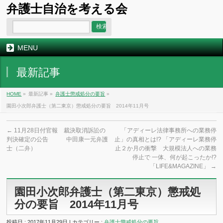
弁護士自治を考える会
MENU
最新記事
HOME
»
最新記事 »
弁護士懲戒処分の要旨
»
園田小次郎弁護士（第二東京）懲戒処分の要旨 2014年11月号
←
11月28日付官報 裁決取消訴訟の
「アディーレ法律事務所への業務停
判決確定の公告 中田康一元弁護
止」の真相とは!? 「アディーレ業務停
士（二弁）
止２か月の衝撃 大規模法人への業務
停止で 一体、何が起こったか!?
「LIFE&MAGAZINE」
→
園田小次郎弁護士（第二東京）懲戒処
分の要旨 2014年11月号
投稿日 : 2017年11月29日 | カテゴリー :
弁護士懲戒処分の要旨