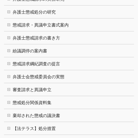
弁護士懲戒処分の研究
懲戒請求・異議申立書式案内
弁護士懲戒請求の書き方
紛議調停の案内書
懲戒請求綱紀調査の提言
弁護士会懲戒委員会の実態
審査請求と異議申立
懲戒処分関係資料集
棄却された懲戒の議決書
【法テラス】処分措置