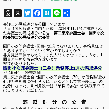
Threads
X
Twitter
Facebook
Hatena
Line
共
有
弁護士の懲戒処分を公開しています
「日弁連広報誌・自由と正義」
2014
年11
月号に掲載され
た弁護士の懲戒処分の公告・
第二東京弁護士会・園田小次
郎弁護士の懲戒処分の要旨
園田小次郎弁護士2回目の処分となりました。
事務員任せ
とありますが、どういう方かのでしょうか？
非弁提携団体から送りこまた人間ではないでしょうか、
1
回目と事務所所在地が違います
報道がありました。
園田小次郎弁護士（二弁）業務停止1月の懲戒処分
月15日付 読売新聞
7
第二東京弁護士会は園田小次郎弁護士（70）が債務整理の
処理を
事務員に任せきりにしたなどとして業務停止1月の
処分になった。
園田弁護士は『納得できないが異議申立て
はしません』と話した。
懲 戒 処 分 の 公 告