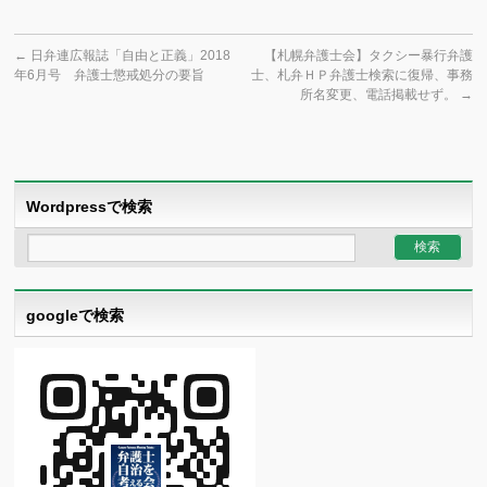
←
日弁連広報誌「自由と正義」2018
【札幌弁護士会】タクシー暴行弁護
年6月号 弁護士懲戒処分の要旨
士、札弁ＨＰ弁護士検索に復帰、事務
所名変更、電話掲載せず。
→
Wordpressで検索
googleで検索