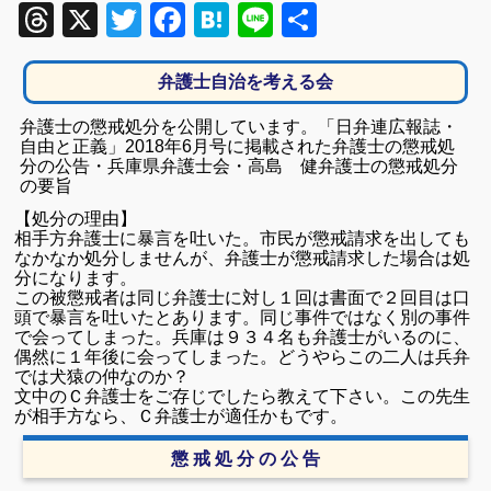
Threads
X
Twitter
Facebook
Hatena
Line
共
有
弁護士自治を考える会
弁護士の懲戒処分を公開しています。
「日弁連広報誌・
自由と正義」
2018
年
6
月号に掲載された弁護士の懲戒処
分の公告・兵庫県弁護士会・高島 健弁護士の懲戒処分
の要旨
【処分の理由】
相手方弁護士に暴言を吐いた。市民が懲戒請求を出しても
なかなか処分しませんが、弁護士が懲戒請求した場合は処
分になります。
この被懲戒者は同じ弁護士に対し１回は書面で２回目は口
頭で暴言を吐いたとあります。同じ事件ではなく別の事件
で会ってしまった。兵庫は９３４名も弁護士がいるのに、
偶然に１年後に会ってしまった。
どうやらこの二人は兵弁
では犬猿の仲なのか？
文中のＣ弁護士をご存じでしたら教えて下さい。この先生
が相手方なら、Ｃ弁護士が適任かもです。
懲 戒 処 分 の 公 告