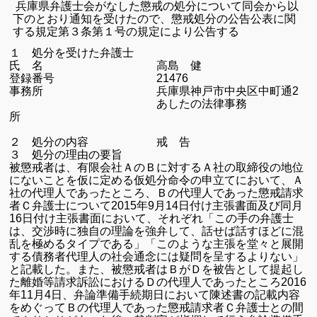
兵庫県弁護士会がなした懲戒の処分について同会から以
下のとおり通知を受けたので、懲戒処分の公告公表に関
する規定第３条第１号の規定により公告する
１ 処分を受けた弁護士
氏 名 高島 健
登録番号
21476
事務所 兵庫県神戸市中央区中町通2
あしたの法律事務
所
２ 処分の内容 戒 告
３ 処分の理由の要旨
被懲戒者は、有限会社ＡのＢに対するＡ社の取締役の地位
にないことを仮に定める仮処分命令の申立てにおいて、Ａ
社の代理人であったところ、Ｂの代理人であった懲戒請求
者Ｃ弁護士について2015年9月14日付け主張書面及び同月
16日付け主張書面において、それぞれ「この手の弁護士
は、交渉時に独自の理論を強弁して、話せば話すほどに混
乱を極めるタイプである」「このような主張を堂々と展開
する債務者代理人の社会通念には疑問を呈するよりない」
と記載した。
また、被懲戒者はＢがＤを被告として提起し
た離婚等請求訴訟におけるＤの代理人であったところ2016
年11月4日、弁論準備手続期日において陳述書の記載内容
をめぐってＢの代理人であった懲戒請求者Ｃ弁護士との間