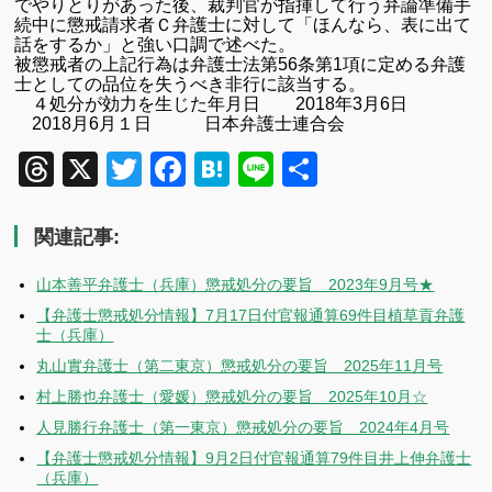
でやりとりがあった後、裁判官が指揮して行う弁論準備手
続中に懲戒請求者Ｃ弁護士
に対して「ほんなら、表に出て
話をするか」と強い口調で述べた。
被懲戒者の上記行為は弁護士法第
56
条第
1
項に定める弁護
士としての品位を失うべき非行に該当する。
４処分が効力を生じた年月日 2018
年
3
月
6
日
2018
月
6
月１日 日本弁護士連合会
Threads
X
Twitter
Facebook
Hatena
Line
共
有
関連記事:
山本善平弁護士（兵庫）懲戒処分の要旨 2023年9月号★
【弁護士懲戒処分情報】7月17日付官報通算69件目植草貢弁護
士（兵庫）
丸山實弁護士（第二東京）懲戒処分の要旨 2025年11月号
村上勝也弁護士（愛媛）懲戒処分の要旨 2025年10月☆
人見勝行弁護士（第一東京）懲戒処分の要旨 2024年4月号
【弁護士懲戒処分情報】9月2日付官報通算79件目井上伸弁護士
（兵庫）