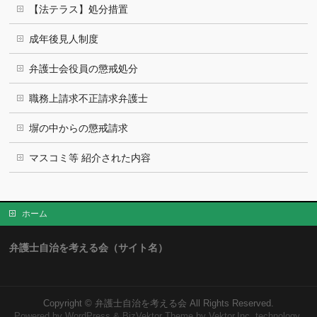
【法テラス】処分措置
成年後見人制度
弁護士会役員の懲戒処分
職務上請求不正請求弁護士
塀の中からの懲戒請求
マスコミ等 紹介された内容
ホーム
弁護士自治を考える会（サイト名）
Copyright ©
弁護士自治を考える会
All Rights Reserved.
Powered by
WordPress
&
BizVektor Theme
by Vektor,Inc. technology.