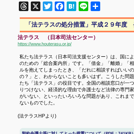
Threads
X
Twitter
Facebook
Hatena
Line
共
有
「法テラスの処分措置」平成２９年度 
法テラス （日本司法センター）
https://www.houterasu.or.jp/
私たち法テラス（日本司法支援センター）は、国に
のための「総合案内所」です。「借金」「離婚」「
ルを抱えてしまったとき、「だれに相談すればいい
の？」と、わからないことも多いはず。こうした問
たち「法テラス」の役目です。全国の相談窓口が一
りつけない、経済的な理由で弁護士など法律の専門
がいない、といったいろいろな問題があり、これま
ないものでした。
(法テラス
HP
より)
契約弁護士等に対してとった措置について（PDF：741KB