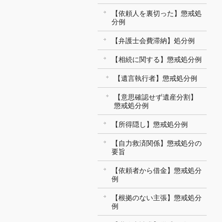
【依頼人を裏切った】懲戒処
分例
【弁護士会費滞納】処分例
【相続に関する】懲戒処分例
【遺言執行者】懲戒処分例
【意思確認せず遺産分割】
懲戒処分例
【所得隠し】懲戒処分例
【自力救済関係】懲戒処分の
要旨
【依頼者から借金】懲戒処分
例
【根拠のない主張】懲戒処分
例