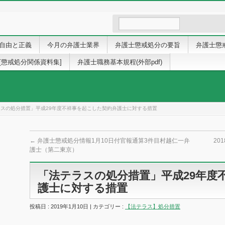
自由と正義
今月の弁護士業界
弁護士懲戒処分の要旨
弁護士懲
[懲戒処分関係資料集]
弁護士職務基本規程(外部pdf)
ラスの処分措置」平成29年度不祥事を起こした契約弁護士に対する措置
←
弁護士懲戒処分情報1月10日付官報通算3件目村越仁一弁
20
護士（第二東京）
「法テラスの処分措置」平成29年度
護士に対する措置
投稿日 : 2019年1月10日 | カテゴリー :
【法テラス】処分措置