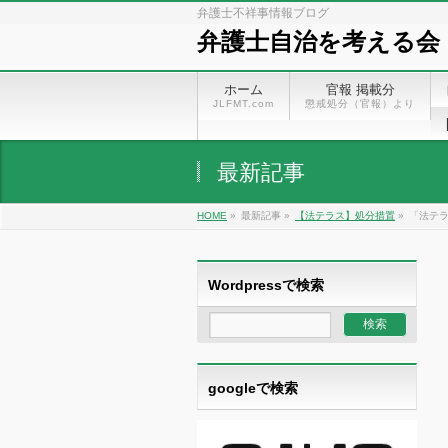
弁護士不祥事情報ブログ
弁護士自治を考える会
ホーム
官報 掲載分
JLFMT.com
懲戒処分（官報）より
最新記事
HOME
»
最新記事 »
【法テラス】処分措置
»
「法テ
Wordpressで検索
googleで検索