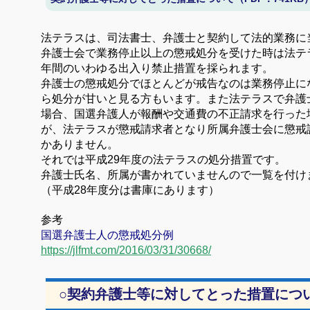
法テラスは、司法書士、弁護士と契約して法的業務に
弁護士会で業務停止以上の懲戒処分を受けた時は法テ
年間のいわゆる出入り禁止措置を採られます。
弁護士の懲戒処分でほとんどが戒告なのは業務停止に
ら処分が甘いと見る方もいます。また法テラスで弁護
場合、国選弁護人が報酬や交通費の不正請求を行った
が、法テラスが懲戒請求者となり所属弁護士会に懲戒
かありません。
それでは平成
29
年度の法テラスの処分措置です。
弁護士氏名、所属が書かれていませんので一覧を付け
（平成28年度分は書庫にあります）
参考
国選弁護士人の懲戒処分例
https://jlfmt.com/2016/03/31/30668/
○
契約弁護士等に対してとった措置につ