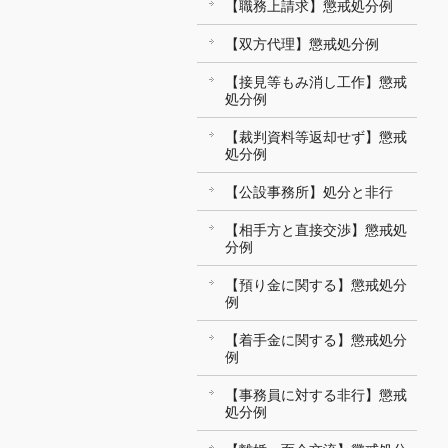
【職務上請求】懲戒処分例
【双方代理】懲戒処分例
【接見等もみ消し工作】懲戒
処分例
【裁判資料等返却せず】懲戒
処分例
【公設事務所】処分と非行
【相手方と直接交渉】懲戒処
分例
【預り金に関する】懲戒処分
例
【着手金に関する】懲戒処分
例
【事務員に対する非行】懲戒
処分例