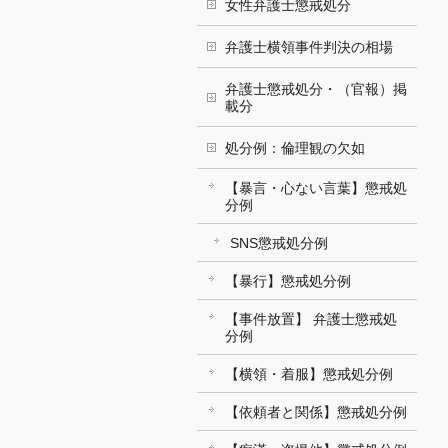
女性弁護士懲戒処分
弁護士横領事件判決の相場
弁護士懲戒処分・（官報）掲
載分
処分例：倫理観の欠如
【暴言・心ない言葉】懲戒処
分例
SNS懲戒処分例
【暴行】懲戒処分例
【事件放置】 弁護士懲戒処
分例
【横領・着服】懲戒処分例
【依頼者と関係】懲戒処分例