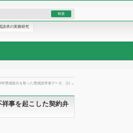
戒請求の実務研究
18年懲戒処分を取った懲戒請求者データ、(1)
→
不祥事を起こした契約弁