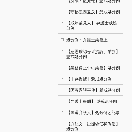
【痴漢・盗撮他】懲戒処分例
【守秘義務違反】懲戒処分例
【成年後見人】 弁護士戒処
分例
処分例：弁護士業務上
【意思確認せず提訴、業務】
懲戒処分例
【業務停止中の業務】処分例
【非弁提携】懲戒処分例
【医療過誤事件】懲戒処分例
【弁護士報酬】 懲戒処分例
【国選弁護人】処分例と記事
【判決文・証拠委任状偽造】
処分例