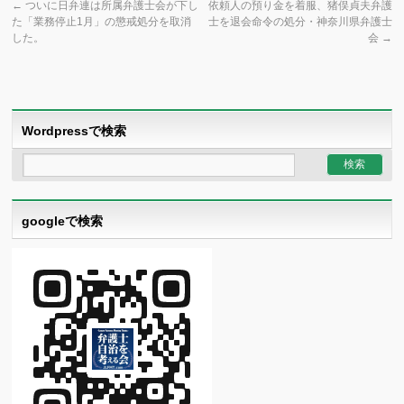
←
ついに日弁連は所属弁護士会が下し
依頼人の預り金を着服、猪俣貞夫弁護
た「業務停止1月」の懲戒処分を取消
士を退会命令の処分・神奈川県弁護士
した。
会
→
Wordpressで検索
googleで検索