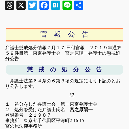
Threads
X
Twitter
Facebook
Hatena
Line
共
有
官 報 公 告
弁護士懲戒処分情報７月１７ 日付官報 ２０１９年通算
５９件目
第一東京弁護士会 宮之原陽一弁護士の懲戒処
分公告
懲 戒 の 処 分 公 告
弁護士法第６４条の６第３項の規定により下記のとお
り公告します。
記
１ 処分をした弁護士会 第一東京弁護士会
２ 処分を受けた弁護士氏名
宮之原陽一
登録番号 ２１９８７
事務所
東京都千代田区平河町2-16-15
宮の原法律事務所