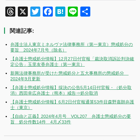
Threads
X
Twitter
Facebook
Hatena
Line
共
有
関連記事:
弁護士法人東京ミネルヴァ法律事務所（第一東京）懲戒処分の
要旨 2024年7月号（除名）
【弁護士懲戒処分情報】12月27日付官報「裁決取消訴訟判決確
定公告」玉里友香弁護士（第一東京）
新興法律事務所が受けた懲戒処分と五大事務所の懲戒処分
2024年9月更新
【弁護士懲戒処分情報】採決の公告5月14日付官報・（処分取
消）西田幸広弁護士（熊本）戒告⇒処分取消
【弁護士懲戒処分情報】6月2日付官報通算53件目森野嘉朗弁護
士（東京）
【自由と正義】2024年4月号 VOL207 弁護士懲戒処分の要
旨 処分件数14件 4月〆33件