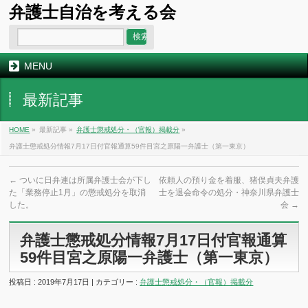
弁護士自治を考える会
MENU
最新記事
HOME
»
最新記事 »
弁護士懲戒処分・（官報）掲載分
»
弁護士懲戒処分情報7月17日付官報通算59件目宮之原陽一弁護士（第一東京）
←
ついに日弁連は所属弁護士会が下し
依頼人の預り金を着服、猪俣貞夫弁護
た「業務停止1月」の懲戒処分を取消
士を退会命令の処分・神奈川県弁護士
した。
会
→
弁護士懲戒処分情報7月17日付官報通算
59件目宮之原陽一弁護士（第一東京）
投稿日 : 2019年7月17日 | カテゴリー :
弁護士懲戒処分・（官報）掲載分