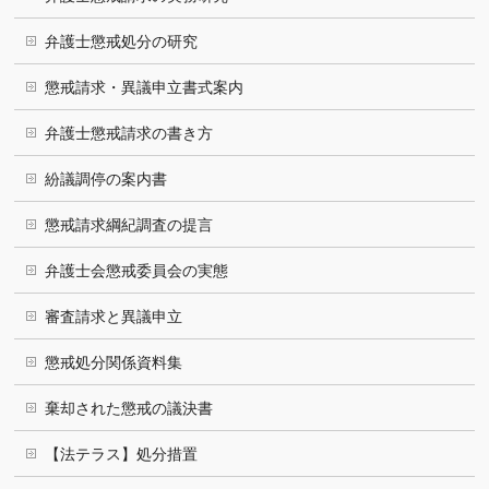
弁護士懲戒処分の研究
懲戒請求・異議申立書式案内
弁護士懲戒請求の書き方
紛議調停の案内書
懲戒請求綱紀調査の提言
弁護士会懲戒委員会の実態
審査請求と異議申立
懲戒処分関係資料集
棄却された懲戒の議決書
【法テラス】処分措置