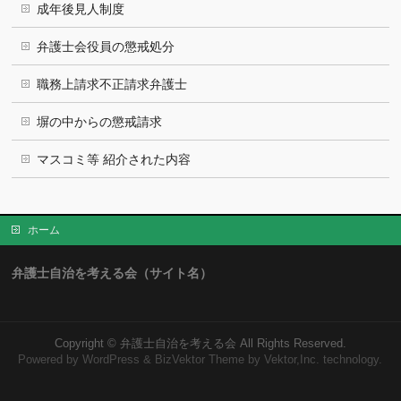
成年後見人制度
弁護士会役員の懲戒処分
職務上請求不正請求弁護士
塀の中からの懲戒請求
マスコミ等 紹介された内容
ホーム
弁護士自治を考える会（サイト名）
Copyright ©
弁護士自治を考える会
All Rights Reserved.
Powered by
WordPress
&
BizVektor Theme
by Vektor,Inc. technology.