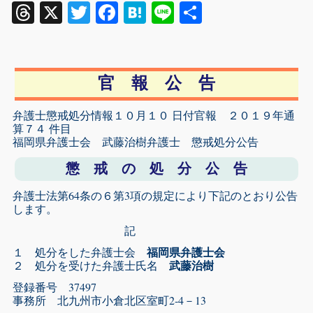
Threads
X
Twitter
Facebook
Hatena
Line
共
有
官 報 公 告
弁護士懲戒処分情報１０月１０ 日付官報 ２０１９年通
算７４ 件目
福岡県弁護士会 武藤治樹弁護士 懲戒処分公告
懲 戒 の 処 分 公 告
弁護士法第64条の６第3項の規定により下記のとおり公告
します。
記
１ 処分をした弁護士会
福岡県弁護士会
２ 処分を受けた弁護士氏名
武藤治樹
登録番号 37497
事務所 北九州市小倉北区室町2‐4－13