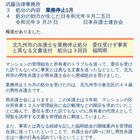
武藤法律事務所
３ 処分の内容
業務停止1月
４ 処分の効力が生じた日令和元年９月二五日
令和元年９ 月25 日 日本弁護士連合会
報道がありました、
北九州市の弁護士を業務停止処分 委任受けず事実
と異なる文書送付 処分は３回目 福岡県
マンションの管理組合と所有者のトラブルを巡って、委任を受け
た訳でもないのに事実とは異なる文書を送ったなどとして、北九
州市の男性弁護士が県弁護士会から懲戒処分を受けました。
業務停止１カ月の処分を受けたのは、北九州市小倉北区の４４歳
の男性弁護士です。
県弁護士会によりますと、この弁護士は３年前、マンションの区
分所有者１２人が管理組合に会計帳簿などの開示を求めていたこ
とに絡んで、委任を受けた訳でもないのに所有者の代理人として
閲覧を請求する文書を管理組合に郵送していました。
また、事実とは異なる経緯を記した臨時総会の開催案内を管理組
合員に送っていたということで、弁護士会の調べに対し男性弁護
士は一連の行為を認めているということです。