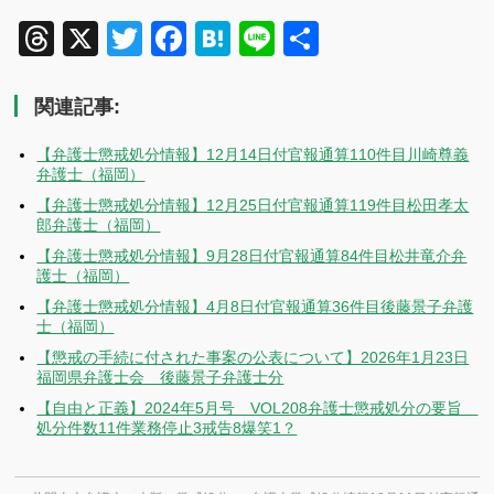
Threads
X
Twitter
Facebook
Hatena
Line
共
有
関連記事:
【弁護士懲戒処分情報】12月14日付官報通算110件目川崎尊義
弁護士（福岡）
【弁護士懲戒処分情報】12月25日付官報通算119件目松田孝太
郎弁護士（福岡）
【弁護士懲戒処分情報】9月28日付官報通算84件目松井竜介弁
護士（福岡）
【弁護士懲戒処分情報】4月8日付官報通算36件目後藤景子弁護
士（福岡）
【懲戒の手続に付された事案の公表について】2026年1月23日
福岡県弁護士会 後藤景子弁護士分
【自由と正義】2024年5月号 VOL208弁護士懲戒処分の要旨
処分件数11件業務停止3戒告8爆笑1？