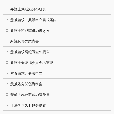
弁護士懲戒処分の研究
懲戒請求・異議申立書式案内
弁護士懲戒請求の書き方
紛議調停の案内書
懲戒請求綱紀調査の提言
弁護士会懲戒委員会の実態
審査請求と異議申立
懲戒処分関係資料集
棄却された懲戒の議決書
【法テラス】処分措置