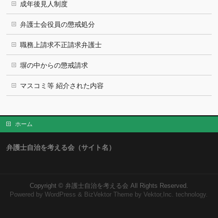
成年後見人制度
弁護士会役員の懲戒処分
職務上請求不正請求弁護士
塀の中からの懲戒請求
マスコミ等 紹介された内容
ホーム
弁護士自治を考える会（サイト名）
Copyright ©
弁護士自治を考える会
All Rights Reserved.
Powered by
WordPress
&
BizVektor Theme
by Vektor,Inc. technology.