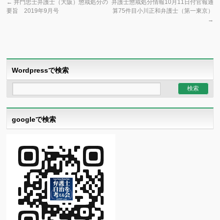
←
井門忠士弁護士（大阪）懲戒処分の
弁護士懲戒処分情報10月11日付官報通
要旨 2019年9月号
算75件目小川正和弁護士（第一東京）
→
Wordpressで検索
googleで検索