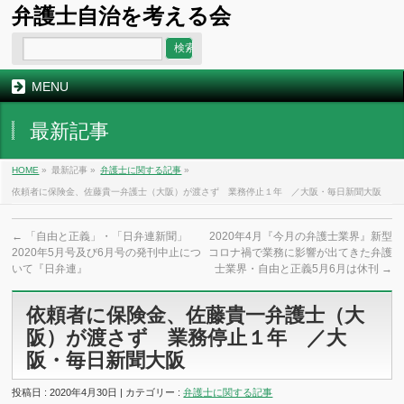
弁護士自治を考える会
MENU
最新記事
HOME
»
最新記事 »
弁護士に関する記事
»
依頼者に保険金、佐藤貴一弁護士（大阪）が渡さず 業務停止１年 ／大阪・毎日新聞大阪
←
「自由と正義」・「日弁連新聞」
2020年4月『今月の弁護士業界』新型
2020年5月号及び6月号の発刊中止につ
コロナ禍で業務に影響が出てきた弁護
いて『日弁連』
士業界・自由と正義5月6月は休刊
→
依頼者に保険金、佐藤貴一弁護士（大
阪）が渡さず 業務停止１年 ／大
阪・毎日新聞大阪
投稿日 : 2020年4月30日 | カテゴリー :
弁護士に関する記事