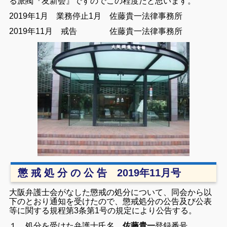
る派閥『友新会』ですのでこの程度だと思います。
2019年1月 業務停止1月 佐藤貴一法律事務所
2019年11月 戒告 佐藤貴一法律事務所
懲 戒 処 分 の 公 告 2019年11月号
大阪弁護士会がなした懲戒の処分について、同会から以
下のとおり通知を受けたので、懲戒処分の公告及び公表
等に関する規程第3条第1号の規定により公告する。
１ 処分を受けた弁護士
氏名
佐藤貴一
登録番号