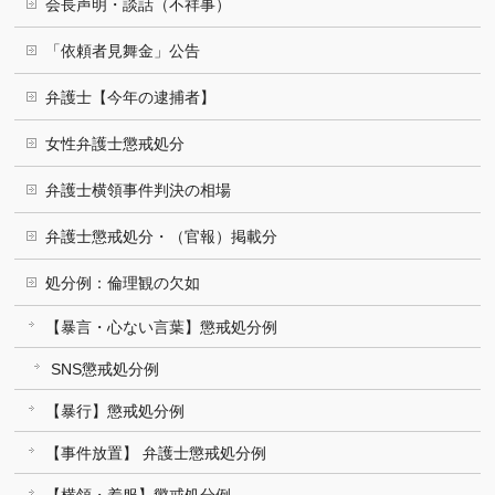
会長声明・談話（不祥事）
「依頼者見舞金」公告
弁護士【今年の逮捕者】
女性弁護士懲戒処分
弁護士横領事件判決の相場
弁護士懲戒処分・（官報）掲載分
処分例：倫理観の欠如
【暴言・心ない言葉】懲戒処分例
SNS懲戒処分例
【暴行】懲戒処分例
【事件放置】 弁護士懲戒処分例
【横領・着服】懲戒処分例