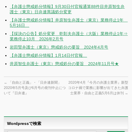
【弁護士懲戒処分情報】9月30日付官報通算88件目井原智生弁
護士（東京）日弁連異議処分変更
【弁護士懲戒処分情報】井原智生弁護士（東京）業務停止1年
5月16日…
【採決の公告】処分変更 乾彰夫弁護士（大阪）業務停止1年⇒
業務停止10月 2026年2月号
岩田賢弁護士（東京）懲戒処分の要旨 2024年4月号
【弁護士懲戒処分情報】1月14日付官報…
井原智生弁護士（東京）懲戒処分の要旨 2024年11月号★
←
「自由と正義」・「日弁連新聞」
2020年4月『今月の弁護士業界』新型
2020年5月号及び6月号の発刊中止につ
コロナ禍で業務に影響が出てきた弁護
いて『日弁連』
士業界・自由と正義5月6月は休刊
→
Wordpressで検索