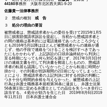
44160
事務所 大阪市北区西天満1-9-20
佐藤貴一法律事務所
２ 懲戒の種別
戒 告
３
処分の理由の要旨
被懲戒者は、懲戒請求者からの委任を受けて2015年1月5
日に損害賠償請求訴訟を提起し、当初から懲戒請求者と
の間の連絡は基本的には電話連絡であったところ少なく
とも2016年5月以降はほとんど被懲戒者からの連絡が通
じず、他の手段で連絡をつけることを検討すべきであっ
たにもかかわらず、上記訴訟の口頭弁論終結から判決に
至る時期になっても何ら対応を講じず、2017年3月3日付
けの連絡文書を付して判決書を郵送したものの、懲戒請
求者の転居も認識していなかったことから転送に時間が
掛かり、その到着が控訴期間の2日前になってしまったこ
とにより、懲戒請求者の上記判決に対する控訴の判断に
つき十分な時間的余裕を与えなかった。
被懲戒者の上記
行為は弁護士職務基本規程第36条に違反し、弁護士法第
56条第1項に定める弁護士としての品位を失うべき非行に
該当する。
４処分が効力を生じた日 2019年8月6日
2019
年11月1日 日本弁護士連合会