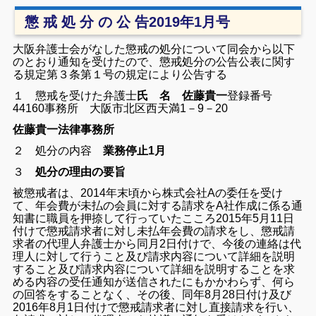
懲 戒 処 分 の 公 告2019年1月号
大阪弁護士会がなした懲戒の処分について同会から以下
のとおり通知を受けたので、懲戒処分の公告公表に関す
る規定第３条第１号の規定により公告する
１ 懲戒を受けた弁護士
氏 名 佐藤貴一
登録番号
44160
事務所 大阪市北区西天満1－9－20
佐藤貴一法律事務所
２ 処分の内容
業務停止1月
３
処分の理由の要旨
被懲戒者は、2014年末頃から株式会社Aの委任を受け
て、年会費が未払の会員に対する請求をA社作成に係る通
知書に職員を押捺して行っていたこころ2015年5月11日
付けで懲戒請求者に対し未払年会費の請求をし、懲戒請
求者の代理人弁護士から同月2日付けで、今後の連絡は代
理人に対して行うこと及び請求内容について詳細を説明
すること及び請求内容について詳細を説明することを求
める内容の受任通知が送信されたにもかかわらず、何ら
の回答をすることなく、その後、同年8月28日付け及び
2016年8月1日付けで懲戒請求者に対し直接請求を行い、