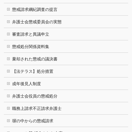
懲戒請求綱紀調査の提言
弁護士会懲戒委員会の実態
審査請求と異議申立
懲戒処分関係資料集
棄却された懲戒の議決書
【法テラス】処分措置
成年後見人制度
弁護士会役員の懲戒処分
職務上請求不正請求弁護士
塀の中からの懲戒請求