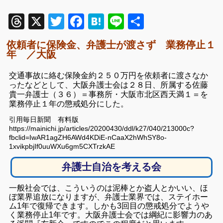
Threads
X
Twitter
Facebook
Hatena
Line
共
有
依頼者に保険金、弁護士が渡さず 業務停止１
年 ／大阪
交通事故に絡む保険金約２５０万円を依頼者に渡さなか
ったなどとして、大阪弁護士会は２８日、所属する佐藤
貴一弁護士（３６）＝事務所・大阪市北区西天満１＝を
業務停止１年の懲戒処分にした。
引用毎日新聞 有料版
https://mainichi.jp/articles/20200430/ddl/k27/040/213000c?
fbclid=IwAR1agZH6AWd4KDiE-nCaaX2hWhSY8o-
1xvikpbjIf0uuWXu6gm5CXTrzkAE
弁護士自治を考える会
一般社会では、こういうのは泥棒とか盗人とかいい、ほ
ぼ業界追放になりますが、弁護士業界では、ステイホー
ム1年で復帰できます。しかも3回目の懲戒処分でようや
く業務停止1年です。
大阪弁護士会では綱紀に影響力のあ