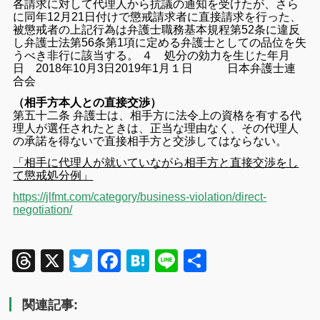
各請求に対して代理人から抗議の通知を受けたが、さら
に同年12月21日付けで懲戒請求者に直接請求を行った、
被懲戒者の上記行為は弁護士職務基本規程第52条に違反
し弁護士法第56条第1項に定める弁護士としての品位を失
うべき非行に該当する。
４ 処分の効力を生じた年月
日 2018年10月3日
2019年1月１日 日本弁護士連
合会
（相手方本人との直接交渉）
第五十二条 弁護士は、相手方に法令上の資格を有する代
理人が選任されたときは、正当な理由なく、その代理人
の承諾を得ないで直接相手方と交渉してはならない。
「相手に代理人が就いていながら相手方と直接交渉をし
て懲戒処分例」
https://jlfmt.com/category/business-violation/direct-
negotiation/
Threads
X
Twitter
Facebook
Hatena
Line
共
有
関連記事: