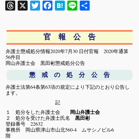
Threads
X
Twitter
Facebook
Hatena
Line
共
有
官 報 公 告
弁護士懲戒処分情報2020年7月30 日付官報 2020年通算
56件目
岡山弁護士会 黒田彬懲戒処分公告
懲 戒 の 処 分 公 告
弁護士法第64条第63項の規定により下記のとおり公告し
ます。
記
１ 処分をした弁護士会
岡山弁護士会
２ 処分を受けた弁護士氏名
黒田彬
登録番号 22632
事務所 岡山県津山市山北560-4 ムサシノビル6
階