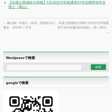
【弁護士懲戒処分情報】5月30日付官報通算57件目横野崇司弁
護士（岡山）
←
桐山修一弁護士（奈良）懲戒処分の
弁護士懲戒処分情報7月30日付官報通
要旨 2020年７月号
算57件目佐藤光則弁護士（第二東京）
→
Wordpressで検索
googleで検索