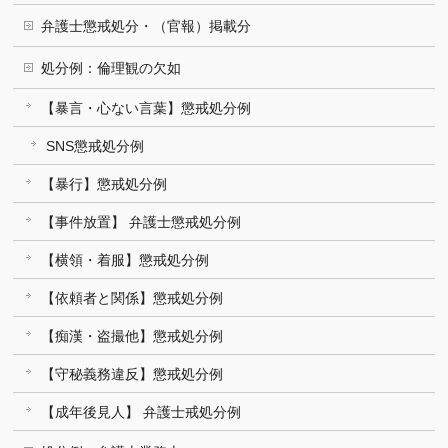
弁護士懲戒処分・（官報）掲載分
処分例：倫理観の欠如
【暴言・心ない言葉】懲戒処分例
SNS懲戒処分例
【暴行】懲戒処分例
【事件放置】 弁護士懲戒処分例
【横領・着服】懲戒処分例
【依頼者と関係】懲戒処分例
【痴漢・盗撮他】懲戒処分例
【守秘義務違反】懲戒処分例
【成年後見人】 弁護士戒処分例