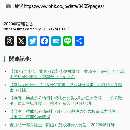
岡山放送https://www.ohk.co.jp/data/3455/pages/
2020年官報公告
https://jlfmt.com/2020/01/17/41038/
Threads
X
Twitter
Facebook
Hatena
Line
共
有
関連記事:
【2025年弁護士業界回顧】①懲戒逃げ・業務停止を受けた弁護
士の処分回避策・登録がいいかげん
【裁決の公告】12月6日付官報 懲戒処分取消 小寺正史弁護
士（札幌）
【弁護士懲戒処分情報】採決の公告5月14日付官報・（処分取
消）西田幸広弁護士（熊本）戒告⇒処分取消
【弁護士懲戒処分情報】7月4日付裁決の公告板倉武志弁護士
（東京）懲戒処分取消
岩井順一郎弁護士（岡山）懲戒処分の要旨 2023年8月号