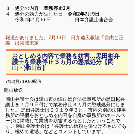
３ 処分の内容
業務停止3月
４ 処分の効力が生じた日
令和2年7月9日
令和2年7 月10 日 日本弁護士連合会
報道がありました。7月13日
日弁連広報誌「自由と正
義」は掲載未定
おとしめる内容で業務を妨害…黒田彬弁
護士を業務停止３カ月の懲戒処分【岡
山・津山市】
7/13(月) 19:00
配信
岡山放送
岡山弁護士会は津山市の津山総合法律事務所の
黒田彬
弁
護士を７月９日付けで業務停止３カ月の懲戒処分にしま
した。 黒田弁護士は２０１９年３月、市内の別の法律事
務所の評価をおとしめる内容を自身の事務所のホームペ
ージに掲載して業務を妨害するなどしたということで
す。 岡山弁護士会は「弁護士の信頼を傷つけるものであ
り、極めて遺憾」などとコメントしています。