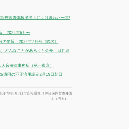
詐欺被害虚偽救済等々に明け暮れた一年!
2024年5月号
の要旨 2024年7月号（除名）
祝）どんなことがあろうと会長、日弁連
人天音法律事務所（第一東京）
5億円の不正流用認定2月19日朝日
処分情報8月7日付官報通算61件目保岡哲也弁護
士（埼玉）
→