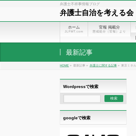
弁護士不祥事情報ブログ
弁護士自治を考える会
ホーム
官報 掲載分
JLFMT.com
懲戒処分（官報）より
最新記事
HOME
»
最新記事 »
弁護士に関する記事
»
東京ミネ
Wordpressで検索
googleで検索