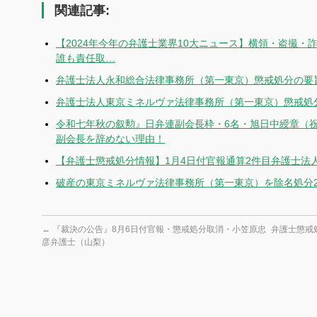
関連記事:
【2024年今年の弁護士業界10大ニュース】横領・盗撮・
誰も責任取…
弁護士法人永和総合法律事務所（第一東京）懲戒処分の要旨 
弁護士法人東京ミネルヴァ法律事務所（第一東京）懲戒処分
令和七年秋の叙勲』日弁連副会長枠・6名・旭日中綬章（
副会長を辞めない理由！
【弁護士懲戒処分情報】1月4日付官報通算2件目弁護士法
破産の東京ミネルヴァ法律事務所（第一東京）を除名処分2
←
『裁決の公告』8月6日付官報・懲戒処分取消・小笠原忠
弁護士懲戒
彦弁護士（山梨）