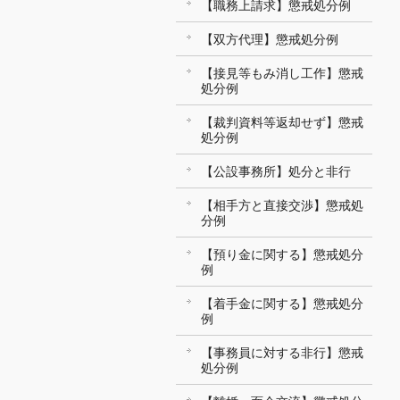
【職務上請求】懲戒処分例
【双方代理】懲戒処分例
【接見等もみ消し工作】懲戒
処分例
【裁判資料等返却せず】懲戒
処分例
【公設事務所】処分と非行
【相手方と直接交渉】懲戒処
分例
【預り金に関する】懲戒処分
例
【着手金に関する】懲戒処分
例
【事務員に対する非行】懲戒
処分例