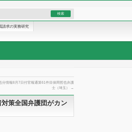
戒請求の実務研究
処分情報8月7日付官報通算61件目保岡哲也弁護
士（埼玉）
→
者対策全国弁護団がカン