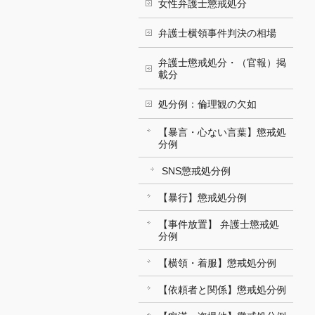
女性弁護士懲戒処分
弁護士横領事件判決の相場
弁護士懲戒処分・（官報）掲
載分
処分例：倫理観の欠如
【暴言・心ない言葉】懲戒処
分例
SNS懲戒処分例
【暴行】懲戒処分例
【事件放置】 弁護士懲戒処
分例
【横領・着服】懲戒処分例
【依頼者と関係】懲戒処分例