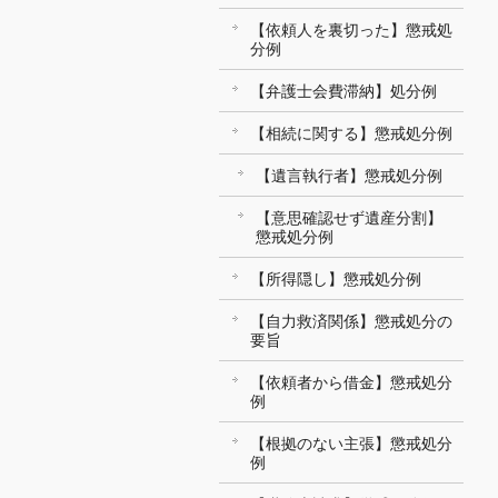
【依頼人を裏切った】懲戒処
分例
【弁護士会費滞納】処分例
【相続に関する】懲戒処分例
【遺言執行者】懲戒処分例
【意思確認せず遺産分割】
懲戒処分例
【所得隠し】懲戒処分例
【自力救済関係】懲戒処分の
要旨
【依頼者から借金】懲戒処分
例
【根拠のない主張】懲戒処分
例