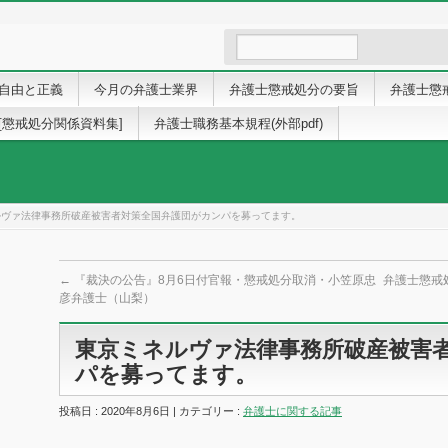
自由と正義
今月の弁護士業界
弁護士懲戒処分の要旨
弁護士懲
[懲戒処分関係資料集]
弁護士職務基本規程(外部pdf)
ルヴァ法律事務所破産被害者対策全国弁護団がカンパを募ってます。
←
『裁決の公告』8月6日付官報・懲戒処分取消・小笠原忠
弁護士懲戒
彦弁護士（山梨）
東京ミネルヴァ法律事務所破産被害
パを募ってます。
投稿日 : 2020年8月6日 | カテゴリー :
弁護士に関する記事