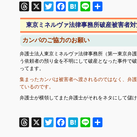
Threads
X
Twitter
Facebook
Hatena
Line
共
有
東京ミネルヴァ法律事務所破産被害者対
カンパのご協力のお願い
弁護士法人東京ミネルヴァ法律事務所（第一東京弁護
う依頼者の預り金を不明にして破産となった事件で破
ってます。
集まったカンパは被害者へ渡されるのではなく、弁護
ているのです。
弁護士が横領してまた弁護士がそれをネタにして儲け
Threads
X
Twitter
Facebook
Hatena
Line
共
有