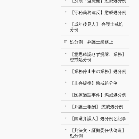
【痴漢・盗撮他】懲戒処分例
【守秘義務違反】懲戒処分例
【成年後見人】 弁護士戒処
分例
処分例：弁護士業務上
【意思確認せず提訴、業務】
懲戒処分例
【業務停止中の業務】処分例
【非弁提携】懲戒処分例
【医療過誤事件】懲戒処分例
【弁護士報酬】 懲戒処分例
【国選弁護人】処分例と記事
【判決文・証拠委任状偽造】
処分例