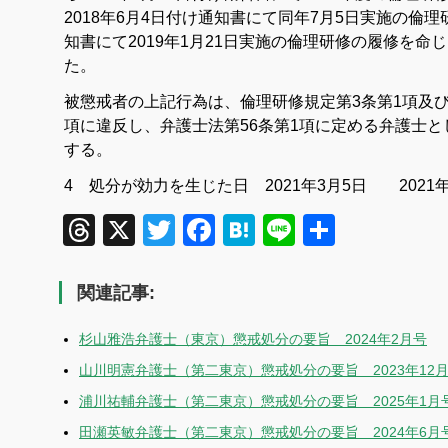
2018年6月4日付け通知書にて同年7月5日実施の倫
知書にて2019年1月21日実施の倫理研修の履修を
た。
被懲戒者の上記行為は、倫理研修規定第3条第1項及び
項に違反し、弁護士法第56条第1項に定める弁護士
する。
4 処分が効力を生じた日 2021年3月5日
202
Threads
X
Twitter
Facebook
Hatena
Line
共
有
関連記事:
杉山雅浩弁護士（東京）懲戒処分の要旨 2024年2月号
山川明憲弁護士（第二東京）懲戒処分の要旨 2023年12
浦川祐輔弁護士（第二東京）懲戒処分の要旨 2025年1月
田瀬英敏弁護士（第二東京）懲戒処分の要旨 2024年6月