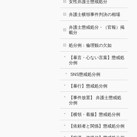
女性弁護士懲戒処分
弁護士横領事件判決の相場
弁護士懲戒処分・（官報）掲
載分
処分例：倫理観の欠如
【暴言・心ない言葉】懲戒処
分例
SNS懲戒処分例
【暴行】懲戒処分例
【事件放置】 弁護士懲戒処
分例
【横領・着服】懲戒処分例
【依頼者と関係】懲戒処分例