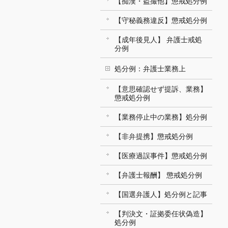
【痴漢・盗撮他】懲戒処分例
【守秘義務違反】懲戒処分例
【成年後見人】 弁護士戒処
分例
処分例：弁護士業務上
【意思確認せず提訴、業務】
懲戒処分例
【業務停止中の業務】処分例
【非弁提携】懲戒処分例
【医療過誤事件】懲戒処分例
【弁護士報酬】 懲戒処分例
【国選弁護人】処分例と記事
【判決文・証拠委任状偽造】
処分例