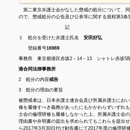
第二東京弁護士会がなした懲戒の処分について、同
ので、懲戒処分の公告及び公表等に関する規程第3条
記
１ 処分を受けた弁護士氏名
安田好弘
登録番号
16969
事務所 東京都港区赤坂2－14－13 シャトレ赤坂5
港合同法律事務所
2 処分の内容
戒告
3 処分の理由の要旨
被懲戒者は、日本弁護士連合会及び所属弁護士において
修を履修すべき義務があったにもかかわらずいずれも
士会の倫理研修も履修しなかった上、所属弁護士会の
理由書や弁明書の提出を求められてもこれらを提出せ
ら2017年3月30日付け勧告書にて2017年度の倫理