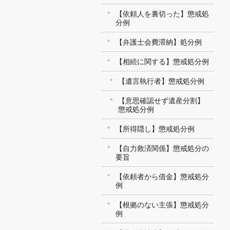
【依頼人を裏切った】懲戒処
分例
【弁護士会費滞納】処分例
【相続に関する】懲戒処分例
【遺言執行者】懲戒処分例
【意思確認せず遺産分割】
懲戒処分例
【所得隠し】懲戒処分例
【自力救済関係】懲戒処分の
要旨
【依頼者から借金】懲戒処分
例
【根拠のない主張】懲戒処分
例