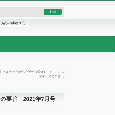
戒請求の実務研究
で“詐欺”矢田政弘弁護士（愛知）（69）ら4人
逮捕 愛知県警
→
要旨 2021年7月号