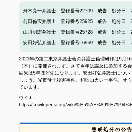
舟木亮一弁護士 登録番号22709 戒告 処分日 20
前田倫宏弁護士 登録番号25925 戒告 処分日 2
山川明憲弁護士 登録番号25728 戒告 処分日 2
安田好弘弁護士 登録番号16969 戒告 処分日 2
2021年の第二東京弁護士会の弁護士倫理研修は9月16
（木）に開催されます。さて今年は謀反に参加する会
結果は5年ほど先になります。
安田好弘弁護士につい
しょう。光市母子殺害事件、和歌山カレー事件、オウ
ています。
ウイキ
https://ja.wikipedia.org/wiki/%E5%AE%89%E
懲 戒 処 分 の 公 告