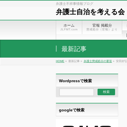
弁護士不祥事情報ブログ
弁護士自治を考える会
ホーム
官報 掲載分
JLFMT.com
懲戒処分（官報）より
最新記事
HOME
»
最新記事 »
弁護士懲戒処分の要旨
»
安田好弘
Wordpressで検索
googleで検索