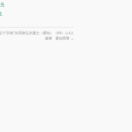
月号
号
で“詐欺”矢田政弘弁護士（愛知）（69）ら4人
逮捕 愛知県警
→