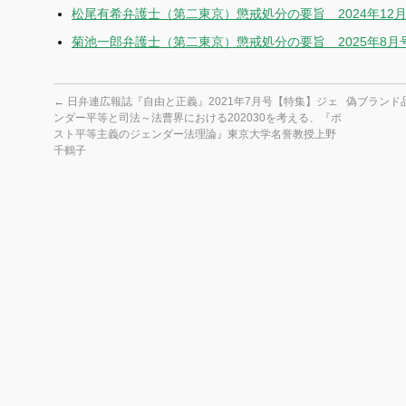
松尾有希弁護士（第二東京）懲戒処分の要旨 2024年12
菊池一郎弁護士（第二東京）懲戒処分の要旨 2025年8月
←
日弁連広報誌『自由と正義』2021年7月号【特集】ジェ
偽ブランド品
ンダー平等と司法～法曹界における202030を考える、『ポ
スト平等主義のジェンダー法理論』東京大学名誉教授上野
千鶴子