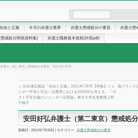
自由と正義
今月の弁護士業界
弁護士懲戒処分の要旨
弁護士懲
[懲戒処分関係資料集]
弁護士職務基本規程(外部pdf)
弁護士（第二東京）懲戒処分の要旨 2021年7月号
←
日弁連広報誌『自由と正義』2021年7月号【特集】ジェ
偽ブランド品
ンダー平等と司法～法曹界における202030を考える、『ポ
スト平等主義のジェンダー法理論』東京大学名誉教授上野
千鶴子
安田好弘弁護士（第二東京）懲戒処分の
投稿日 : 2021年7月26日 | カテゴリー :
弁護士懲戒処分の要旨