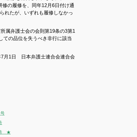
理研修の履修を、同年12月6日付け通
命じられたが、いずれも履修しなかっ
所属弁護士会の会則第19条の3第1
としての品位を失うべき非行に該当
1年7月1日 日本弁護士連合会連合会
月号
号
号 ★