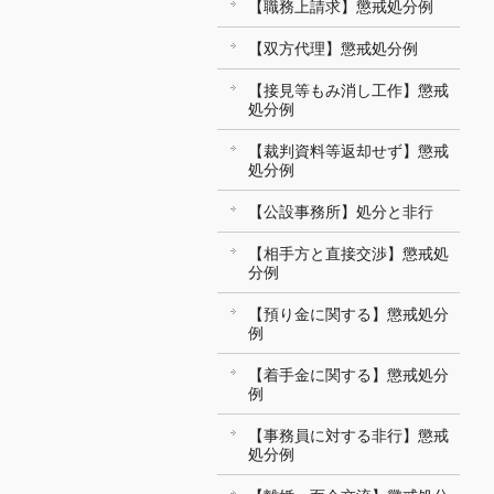
【職務上請求】懲戒処分例
【双方代理】懲戒処分例
【接見等もみ消し工作】懲戒
処分例
【裁判資料等返却せず】懲戒
処分例
【公設事務所】処分と非行
【相手方と直接交渉】懲戒処
分例
【預り金に関する】懲戒処分
例
【着手金に関する】懲戒処分
例
【事務員に対する非行】懲戒
処分例