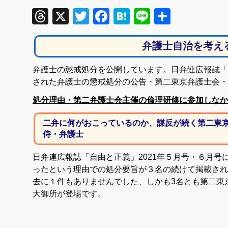
Threads
X
Twitter
Facebook
Hatena
Line
共
有
弁護士自治を考え
弁護士の懲戒処分を公開しています。日弁連広報誌「自
された弁護士の懲戒処分の公告・第二東京弁護士会・
処分理由・第二弁護士会主催の倫理研修に参加しなか
二弁に何がおこっているのか、謀反が続く
第二東
侍・弁護士
日弁連広報誌「自由と正義」2021年５月号・６月号
ったという理由での処分要旨が３名の続けて掲載され
去に１件もありませんでした、しかも3名とも第二東
大御所が登場です。