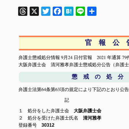
Threads
X
Twitter
Facebook
Hatena
Line
共
有
官 報 公 
弁護士懲戒処分情報 9
月24 日付官報 2021 年通算 7
大阪弁護士会 清河雅孝弁護士懲戒処分公告（弁護士
懲 戒 の 処 分
弁護士法第64条第63項の規定により下記のとおり公
記
１ 処分をした弁護士会
大阪弁護士会
２ 処分を受けた弁護士氏名
清河雅孝
登録番号
30312