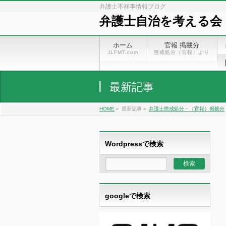
弁護士不祥事情報ブログ
弁護士自治を考える会
ホーム
官報 掲載分
JLFMT.com
懲戒処分（官報）より
最新記事
HOME
»
最新記事 »
弁護士懲戒処分・（官報）掲載分
Wordpressで検索
googleで検索