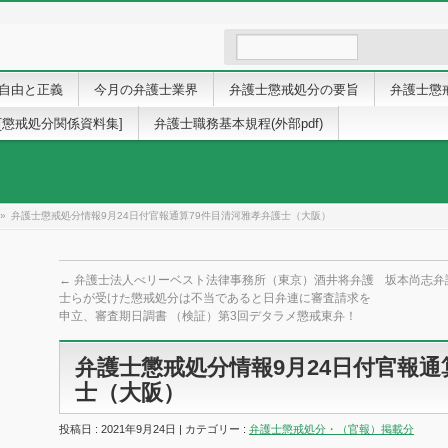
自由と正義
今月の弁護士業界
弁護士懲戒処分の要旨
弁護士懲
[懲戒処分関係資料集]
弁護士職務基本規程(外部pdf)
»
弁護士懲戒処分情報9月24日付官報通算79件目清河雅孝弁護士（大阪）
←
弁護士法人べリーベスト法律事務所（東京）酒井将弁護
坂本尚志弁
士らが受けた懲戒処分は不当であると日弁連に審査請求を
申立、審査期日調書 （検証）第3回デタラメ懲戒東弁！
弁護士懲戒処分情報9月24日付官報通
士（大阪）
投稿日 : 2021年9月24日 | カテゴリー :
弁護士懲戒処分・（官報）掲載分