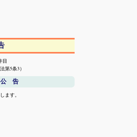
告
9件目
法第5条3）
 公 告
告します。