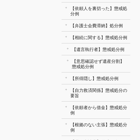
【依頼人を裏切った】懲戒処
分例
【弁護士会費滞納】処分例
【相続に関する】懲戒処分例
【遺言執行者】懲戒処分例
【意思確認せず遺産分割】
懲戒処分例
【所得隠し】懲戒処分例
【自力救済関係】懲戒処分の
要旨
【依頼者から借金】懲戒処分
例
【根拠のない主張】懲戒処分
例