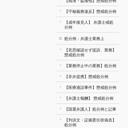
【痴漢・盗撮他】懲戒処分例
【守秘義務違反】懲戒処分例
【成年後見人】 弁護士戒処
分例
処分例：弁護士業務上
【意思確認せず提訴、業務】
懲戒処分例
【業務停止中の業務】処分例
【非弁提携】懲戒処分例
【医療過誤事件】懲戒処分例
【弁護士報酬】 懲戒処分例
【国選弁護人】処分例と記事
【判決文・証拠委任状偽造】
処分例