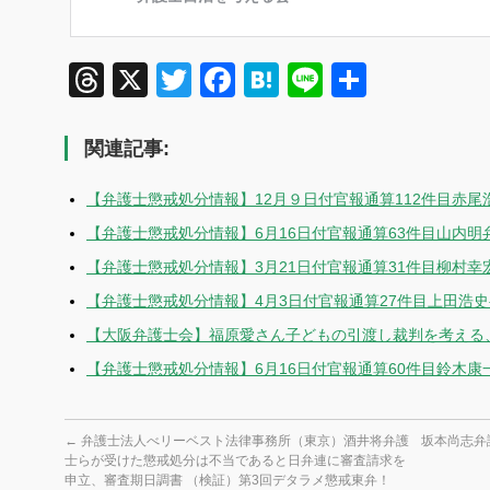
Threads
X
Twitter
Facebook
Hatena
Line
共
有
関連記事:
【弁護士懲戒処分情報】12月９日付官報通算112件目赤
【弁護士懲戒処分情報】6月16日付官報通算63件目山内明
【弁護士懲戒処分情報】3月21日付官報通算31件目柳村幸
【弁護士懲戒処分情報】4月3日付官報通算27件目上田浩
【大阪弁護士会】福原愛さん子どもの引渡し裁判を考える、8月
【弁護士懲戒処分情報】6月16日付官報通算60件目鈴木
←
弁護士法人べリーベスト法律事務所（東京）酒井将弁護
坂本尚志弁
士らが受けた懲戒処分は不当であると日弁連に審査請求を
申立、審査期日調書 （検証）第3回デタラメ懲戒東弁！