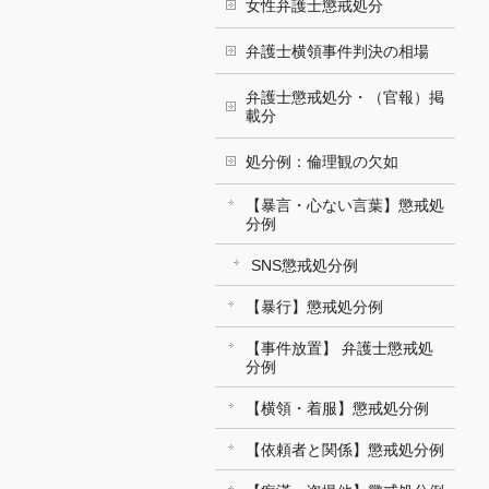
女性弁護士懲戒処分
弁護士横領事件判決の相場
弁護士懲戒処分・（官報）掲
載分
処分例：倫理観の欠如
【暴言・心ない言葉】懲戒処
分例
SNS懲戒処分例
【暴行】懲戒処分例
【事件放置】 弁護士懲戒処
分例
【横領・着服】懲戒処分例
【依頼者と関係】懲戒処分例