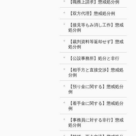
【職務上請求】懲戒処分例
【双方代理】懲戒処分例
【接見等もみ消し工作】懲戒
処分例
【裁判資料等返却せず】懲戒
処分例
【公設事務所】処分と非行
【相手方と直接交渉】懲戒処
分例
【預り金に関する】懲戒処分
例
【着手金に関する】懲戒処分
例
【事務員に対する非行】懲戒
処分例