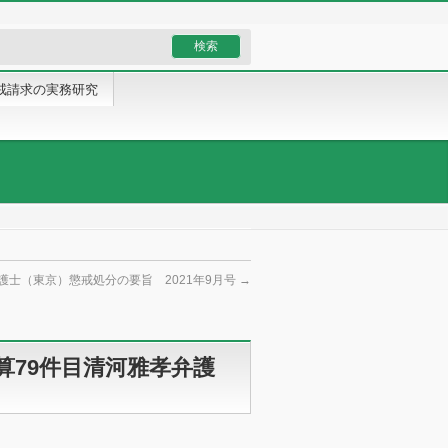
戒請求の実務研究
護士（東京）懲戒処分の要旨 2021年9月号
→
算79件目清河雅孝弁護