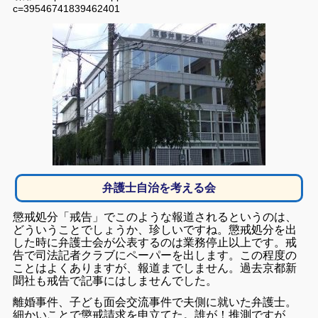
c=39546741839462401
弁護士自治を考える会
懲戒処分「戒告」でこのような報道されるというのは、
どういうことでしょうか、珍しいですね。懲戒処分を出
した時に弁護士会が公表するのは業務停止以上です。戒
告で司法記者クラブにペーパーを出します。
この程度の
ことはよくありますが、報道までしません。過去京都新
聞社も戒告で記事にはしませんでした。
離婚事件、子ども面会交流事件で夫側に就いた弁護士。
細かいことで懲戒請求を申立てた。誰が！推測ですが