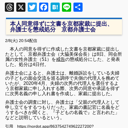
Threads
X
Twitter
Facebook
Hatena
Line
共
有
本人同意得ずに文書を京都家裁に提出、
弁護士を懲戒処分 京都弁護士会
2/8(火) 20:54
配信
本人の同意を得ずに作成した文書を京都家裁に提出し
たとして、京都弁護士会（大脇美保会長）は8日、同会所
属の女性弁護士（51）を
戒告
の懲戒処分にした、と発表
した。処分は4日付。
弁護士会によると、弁護士は、離婚訴訟をしている夫婦
の子どもの面会交流を巡る調停で夫側の代理人を務めて
いたが、2020年4月、夫婦の次男の代理人を選任するよ
う京都家裁に申し入れする際、次男の同意や承諾を得ず
に次男名義の申し入れ書を作成し、家裁に提出した。
弁護士会の調査に対し、弁護士は「父親の代理人として
申し立てをするつもりだった。家裁の書記官に名義をど
うするべきか聞くと、『子どもの名義で』と言われた」
などと説明しているという。
引用 https://nordot.app/863754274962227200?