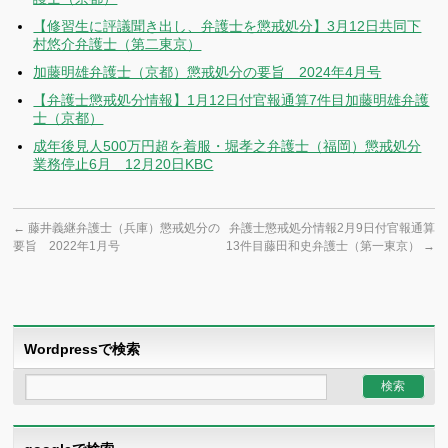
【修習生に評議聞き出し、弁護士を懲戒処分】3月12日共同下
村悠介弁護士（第二東京）
加藤明雄弁護士（京都）懲戒処分の要旨 2024年4月号
【弁護士懲戒処分情報】1月12日付官報通算7件目加藤明雄弁護
士（京都）
成年後見人500万円超を着服・堀孝之弁護士（福岡）懲戒処分
業務停止6月 12月20日KBC
←
藤井義継弁護士（兵庫）懲戒処分の
弁護士懲戒処分情報2月9日付官報通算
要旨 2022年1月号
13件目藤田和史弁護士（第一東京）
→
Wordpressで検索