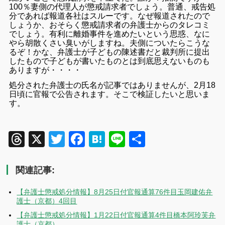
100％妻側の代理人が懲戒請求者でしょう。
普通、戒告処
分であれば報道各社はスルーです。なぜ報道されたので
しょうか、おそらく懲戒請求者の弁護士からのタレコミ
でしょう。有利に離婚事件を進めたいという思惑、なに
やら胡散くさい臭いがしますね。夫側についたらこうな
るぞ！かな、弁護士が子どもの陳述書だと裁判所に提出
したもので子どもが書いたものとは到底思えないものも
ありますが・・・・
処分された弁護士の氏名が記事ではありませんが、2月18
日頃に官報で公告されます。そこで検証したいと思いま
す。
Threads
X
Twitter
Facebook
Hatena
Line
共
有
関連記事:
【弁護士懲戒処分情報】8月25日付官報通算76件目玉岡建佑弁
護士（京都）4回目
【弁護士懲戒処分情報】1月22日付官報通算4件目橋本阿玲芙弁
護士（京都）