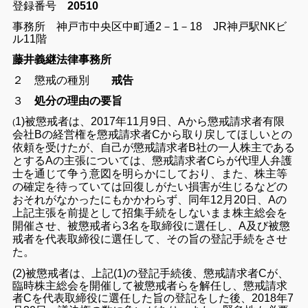
登録番号
20510
事務所 神戸市中央区中町通2－1－18 JR神戸駅NKビ
ル11階
藤井義継法律事務所
２ 懲戒の種別
戒告
３
処分の理由の要旨
1)被懲戒者は、2017年11月9日、Aから懲戒請求者有限
(
会社Bの経営権を懲戒請求者Cから取り戻してほしいとの
依頼を受けたが、自己が懲戒請求者B社の一人株主である
とするAの主張については、懲戒請求者Cらが代理人弁護
士を通じて争う意図を明らかにしており、また、株主等
の確定を待っていては回復しがたい損害が生じるなどの
おそれがなかったにもかかわらず、同年12月20日、Aの
上記主張を前提として招集手続をしないまま株主総会を
開催させ、被懲戒者ら3名を取締役に選任し、A及び被懲
戒者を代表取締役に選任して、その旨の登記手続をさせ
た。
(2)被懲戒者は、上記(1)の登記手続後、懲戒請求者Cが、
臨時株主総会を開催して被懲戒者らを解任し、懲戒請求
者Cを代表取締役に選任した旨の登記をした後、2018年7