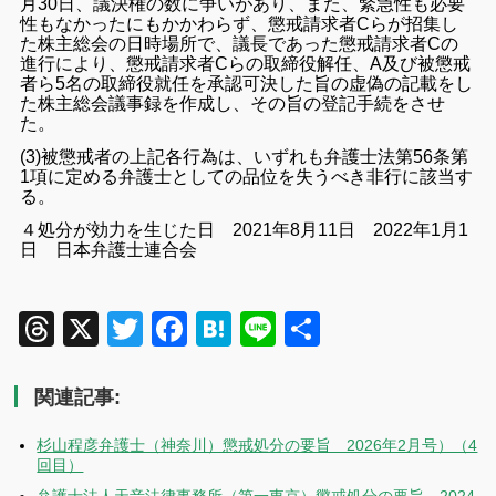
月30日、議決権の数に争いがあり、また、緊急性も必要
性もなかったにもかかわらず、懲戒請求者Cらが招集し
た株主総会の日時場所で、議長であった懲戒請求者Cの
進行により、懲戒請求者Cらの取締役解任、A及び被懲戒
者ら5名の取締役就任を承認可決した旨の虚偽の記載をし
た株主総会議事録を作成し、その旨の登記手続をさせ
た。
(3)被懲戒者の上記各行為は、いずれも弁護士法第56条第
1項に定める弁護士としての品位を失うべき非行に該当す
る。
４処分が効力を生じた日 2021年8月11日
2022年1月1
日 日本弁護士連合会
Threads
X
Twitter
Facebook
Hatena
Line
共
有
関連記事:
杉山程彦弁護士（神奈川）懲戒処分の要旨 2026年2月号）（4
回目）