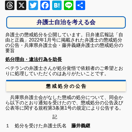
Threads
X
Twitter
Facebook
Hatena
Line
共
有
弁護士自治を考える会
弁護士の懲戒処分を公開しています。日弁連広報誌「自
由と正義」2022年1月号に掲載された弁護士の懲戒処分
の公告・兵庫県弁護士会・藤井義継弁護士の懲戒処分の
要旨
処分理由・違法行為を助長
ベテランの弁護士さんが処分覚悟で依頼者のご希望とお
りに処理していただくのはありがたいことです。
懲 戒 処 分 の 公 告
兵庫県弁護士会がなした懲戒の処分について、同会か
ら以下のとおり通知を受けたので、懲戒処分の公告及び
公表等に関する規程第3条第1号の規定により公告する。
記
１ 処分を受けた弁護士氏名
藤井義継