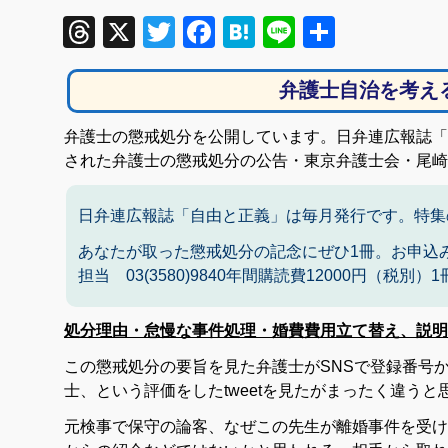
Threads
X
Twitter
Facebook
Hatena
Line
共
有
弁護士自治を考え
弁護士の懲戒処分を公開しています。日弁連広報誌「自
された弁護士の懲戒処分の公告・東京弁護士会・尾崎
日弁連広報誌「自由と正義」は毎月発行です。特集
あなたが取った懲戒処分の記念にぜひ1冊。お申込
担当 03(3580)9840年間購読費12000円（税別
処分理由・怠慢な事件処理・婚費費用立て替え、説明
この懲戒処分の要旨を見た弁護士がSNSで登録番号
士、という評価をしたtweetを見たがまったく違うと
元検事で保守の論客、なぜこの先生が離婚事件を受け