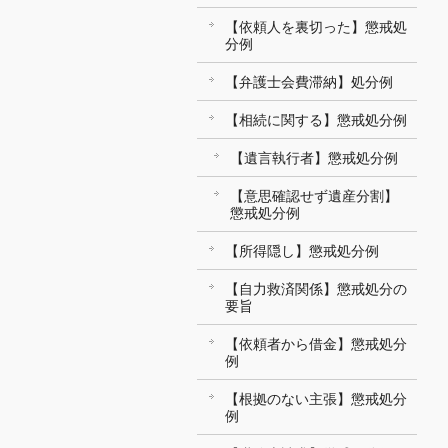
【依頼人を裏切った】懲戒処
分例
【弁護士会費滞納】処分例
【相続に関する】懲戒処分例
【遺言執行者】懲戒処分例
【意思確認せず遺産分割】
懲戒処分例
【所得隠し】懲戒処分例
【自力救済関係】懲戒処分の
要旨
【依頼者から借金】懲戒処分
例
【根拠のない主張】懲戒処分
例