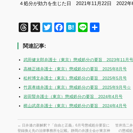
４処分が効力を生じた日 2021年11月22日
2022
Threads
X
Twitter
Facebook
Hatena
Line
共
有
関連記事:
武田健太郎弁護士（東京）懲戒処分の要旨 2023年11月
高橋正雄弁護士（東京）懲戒処分の要旨 2025年8月号
松村博文弁護士（東京）懲戒処分の要旨 2025年5月号
竹原孝雄弁護士（東京）懲戒処分の要旨 2025年9月号☆
岩田賢弁護士（東京）懲戒処分の要旨 2024年4月号
梶山武彦弁護士（東京）懲戒処分の要旨 2024年4月号
←
日弁連の新解釈？「自由と正義」6月号懲戒処分要旨に
笠井浩二弁
登録換え先の法律事務所を記載。静岡の弁護士会が東京神
の懲戒処