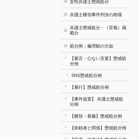
女性弁護士懲戒処分
弁護士横領事件判決の相場
弁護士懲戒処分・（官報）掲
載分
処分例：倫理観の欠如
【暴言・心ない言葉】懲戒処
分例
SNS懲戒処分例
【暴行】懲戒処分例
【事件放置】 弁護士懲戒処
分例
【横領・着服】懲戒処分例
【依頼者と関係】懲戒処分例