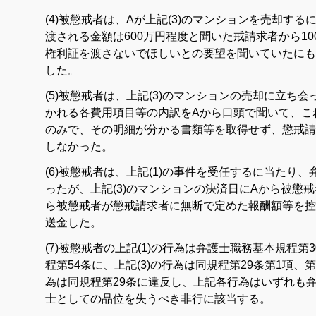
(4)被懲戒者は、Aが上記(3)のマンションを売却す
渡される金額は600万円程度と聞いた戒請求者から10
権利証を渡さないでほしいとの要望を聞いていたにも
した。
(5)被懲戒者は、上記(3)のマンションの売却に立ち
かれる各費用項目等の内訳をAから口頭で聞いて、こ
のみで、その明細が分かる書類等を取得せず、懲戒請
しなかった。
(6)被懲戒者は、上記(1)の事件を受任するに当たり
ったが、上記(3)のマンションの決済日にAから被懲戒
ら被懲戒者が懲戒請求者に無断で定めた報酬額等を控
送金した。
(7)被懲戒者の上記(1)の行為は弁護士職務基本規程第3
程第54条に、上記(3)の行為は同規程第29条第1項、第
為は同規程第29条に違反し、上記各行為はいずれも弁
士としての品位を失うべき非行に該当する。