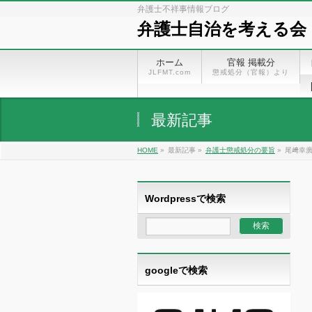
弁護士不祥事情報ブログ
弁護士自治を考える会
ホーム
官報 掲載分
JLFMT.com
懲戒処分（官報）より
最新記事
HOME
»
最新記事 »
弁護士懲戒処分の要旨
»
尾﨑幸廣
Wordpressで検索
googleで検索