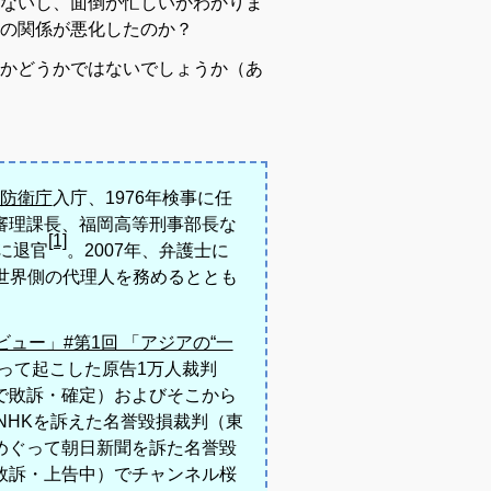
ないし、面倒か忙しいかわかりま
の関係が悪化したのか？
かどうかではないでしょうか（あ
防衛庁
入庁
、1976年検事に任
審理課長、福岡高等刑事部長な
[1]
に退官
。2007年、弁護士に
世界側の代理人を務めるととも
。
デビュー」#第1回 「アジアの“一
って起こした原告1万人裁判
で敗訴・確定）およびそこから
NHKを訴えた名誉毀損裁判（東
めぐって朝日新聞を訴た名誉毀
敗訴・上告中）でチャンネル桜