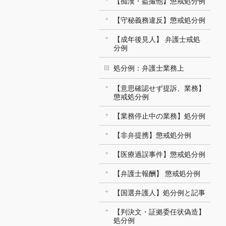
【痴漢・盗撮他】懲戒処分例
【守秘義務違反】懲戒処分例
【成年後見人】 弁護士戒処
分例
処分例：弁護士業務上
【意思確認せず提訴、業務】
懲戒処分例
【業務停止中の業務】処分例
【非弁提携】懲戒処分例
【医療過誤事件】懲戒処分例
【弁護士報酬】 懲戒処分例
【国選弁護人】処分例と記事
【判決文・証拠委任状偽造】
処分例