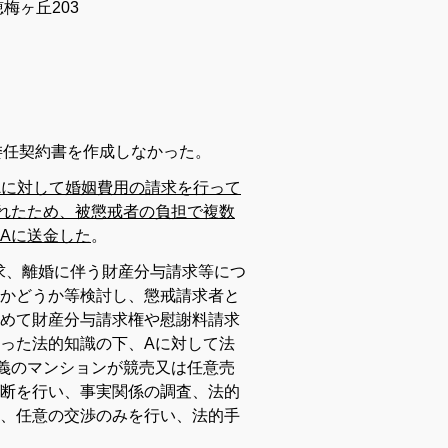
梅ヶ丘203
委任契約書を作成しなかった。
Aに対して婚姻費用の請求を行って
れたため、被懲戒者の負担で複数
Aに送金した
。
請求、離婚に伴う財産分与請求等につ
かどうか等検討し、懲戒請求者と
めて財産分与請求権や慰謝料請求
った法的知識の下、Aに対して法
義のマンションが競売又は任意売
断を行い、事実関係の調査、法的
、任意の交渉のみを行い、法的手