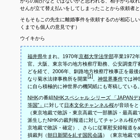
からの紹介などではないかと思われる、相手から取れ
せんが立て替え払いをしてしまったことから依頼者と
そもそもこの先生に離婚事件を依頼するのが相応しい
くまでも個人の意見です）
ウイキから
福井県
生まれ
。1970年
京都大学法学部
卒業
1972年
官
。大阪、東京等の地方検察庁勤務、公安調査庁
どを経て
、2006年、釧路地方検察庁検事正を最後
[1]
なり菊水法律事務所を開業
。
神世界事件
では神
に自ら積極的に神世界の機関紙にも寄稿している
NHK
の番組
NHKスペシャル シリーズ 「JAPAN
等国”」
に対して
日本文化チャンネル桜
が音頭をと
（東京地裁で敗訴・東京高裁で一部勝訴・最高裁
派生したNHKの裁判報道に対してチャンネル桜が
京地裁で敗訴・確定）、さらに従軍慰安婦報道を
損裁判（
朝日新聞を糺す国民会議
）（東京地裁で