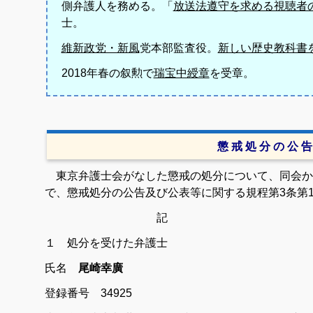
側弁護人を務める。「
放送法遵守を求める視聴者
士。
維新政党・新風
党本部監査役。
新しい歴史教科書
2018年春の叙勲で
瑞宝中綬章
を受章。
懲 戒 処 分 の 公 告
東京弁護士会がなした懲戒の処分について、同会か
で、懲戒処分の公告及び公表等に関する規程第3条第
記
１ 処分を受けた弁護士
氏名
尾崎幸廣
登録番号 34925