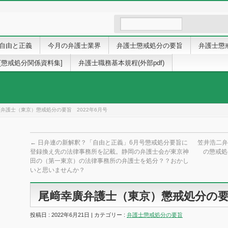
自由と正義
今月の弁護士業界
弁護士懲戒処分の要旨
弁護士懲
[懲戒処分関係資料集]
弁護士職務基本規程(外部pdf)
弁護士（東京）懲戒処分の要旨 2022年6月号
←
日弁連の新解釈？「自由と正義」6月号懲戒処分要旨に
笠井浩二弁
登録換え先の法律事務所を記載。静岡の弁護士会が東京神
の懲戒処
田の（第一東京）の法律事務所の弁護士を処分？？おかし
いと思いませんか？
尾﨑幸廣弁護士（東京）懲戒処分の要旨
投稿日 : 2022年6月21日 | カテゴリー :
弁護士懲戒処分の要旨