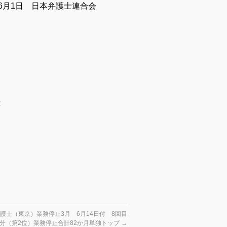
年6月1日 日本弁護士連合会
号
護士（東京）業務停止3月 6月14日付 8回目
分（第2位）業務停止合計82か月単独トップ
→