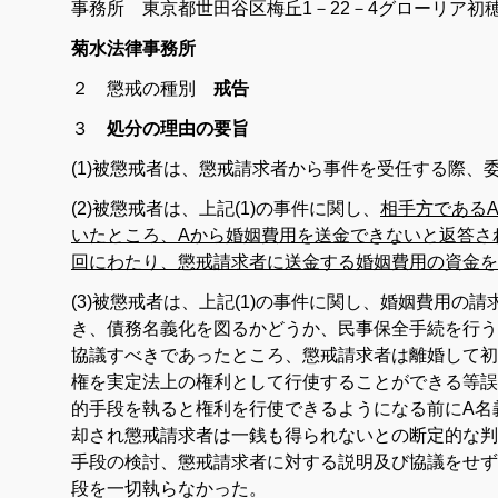
事務所 東京都世田谷区梅丘1－22－4グローリア初穂
菊水法律事務所
２ 懲戒の種別
戒告
３
処分の理由の要旨
(1)被懲戒者は、懲戒請求者から事件を受任する際、
(2)被懲戒者は、上記(1)の事件に関し、
相手方である
いたところ、Aから婚姻費用を送金できないと返答さ
回にわたり、懲戒請求者に送金する婚姻費用の資金を
(3)被懲戒者は、上記(1)の事件に関し、婚姻費用の
き、債務名義化を図るかどうか、民事保全手続を行う
協議すべきであったところ、懲戒請求者は離婚して初
権を実定法上の権利として行使することができる等誤
的手段を執ると権利を行使できるようになる前にA名
却され懲戒請求者は一銭も得られないとの断定的な判
手段の検討、懲戒請求者に対する説明及び協議をせず
段を一切執らなかった。