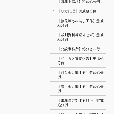
【職務上請求】懲戒処分例
【双方代理】懲戒処分例
【接見等もみ消し工作】懲戒
処分例
【裁判資料等返却せず】懲戒
処分例
【公設事務所】処分と非行
【相手方と直接交渉】懲戒処
分例
【預り金に関する】懲戒処分
例
【着手金に関する】懲戒処分
例
【事務員に対する非行】懲戒
処分例