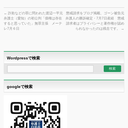
←
詐欺などの罪に問われた渡辺一平元
懲戒請求をブログ掲載、ゴーン被告元
弁護士（愛知）の初公判「債権は存在
弁護人の勝訴確定・7月7日産経 懲戒
すると思っていた」無罪主張 メーテ
請求者はプライバシーと著作権が認め
レ7月６日
られなかったのは残念です。
→
Wordpressで検索
googleで検索