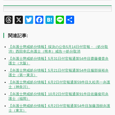
Threads
X
Twitter
Facebook
Hatena
Line
共
有
関連記事:
【弁護士懲戒処分情報】採決の公告5月14日付官報・（処分取
消）西田幸広弁護士（熊本）戒告⇒処分取消
【弁護士懲戒処分情報】5月31日付官報通算54件目齋藤優貴弁
護士（大阪）
【弁護士懲戒処分情報】5月21日付官報通算54件目服部保裕弁
護士（第一東京）
【弁護士懲戒処分情報】6月2日付官報通算59件目久松亮一弁護
士（神奈川）
【弁護士懲戒処分情報】10月2日付官報通算91件目佐藤俊司弁
護士（福岡）
【弁護士懲戒処分情報】6月2日付官報通算54件目加藤茂樹弁護
士（東京）