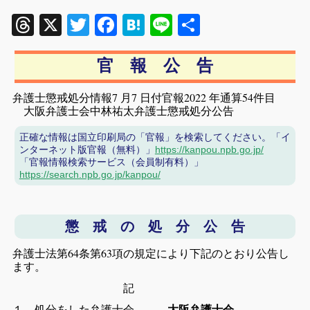
Threads
X
Twitter
Facebook
Hatena
Line
共
有
官 報 公 告
弁護士懲戒処分情報7 月7 日付官報2022 年通算54件目
大阪弁護士会中林祐太弁護士懲戒処分公告
正確な情報は国立印刷局の「官報」を検索してください。「イ
ンターネット版官報（無料）」
https://kanpou.npb.go.jp/
「官報情報検索サービス（会員制有料）」
https://search.npb.go.jp/kanpou/
懲 戒 の 処 分 公 告
弁護士法第64条第63項の規定により下記のとおり公告し
ます。
記
１ 処分をした弁護士会
大阪弁護士会