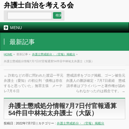
弁護士自治を考える会
MENU
最新記事
HOME
»
最新記事 »
弁護士懲戒処分・（官報）掲載分
»
弁護士懲戒処分情報7月7日付官報通算54件目中林祐太弁護士（大阪）
←
詐欺などの罪に問われた渡辺一平元
懲戒請求をブログ掲載、ゴーン被告元
弁護士（愛知）の初公判「債権は存在
弁護人の勝訴確定・7月7日産経 懲戒
すると思っていた」無罪主張 メーテ
請求者はプライバシーと著作権が認め
レ7月６日
られなかったのは残念です。
→
弁護士懲戒処分情報7月7日付官報通算
54件目中林祐太弁護士（大阪）
投稿日 : 2022年7月7日 | カテゴリー :
弁護士懲戒処分・（官報）掲載分