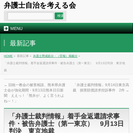
弁護士自治を考える会
MENU
最新記事
HOME
»
最新記事 »
弁護士懲戒処分・（官報）掲載分
»
「弁護士裁判情報」着手金返還請求事件・被告弁護士（第一東京） 9月13日判決 東京地
裁
←
旧統一教会の被害相談、熊本県弁護
「弁護士裁判情報」9月14日東京高
士会が強化期間・9月13日熊本日日新
裁 損害賠償請求控訴事件 2件
→
聞 ええっ！「熊弁が、よく言うわよ
ね～！」
「弁護士裁判情報」着手金返還請求事
件・被告弁護士（第一東京） 9月13日
判決 東京地裁