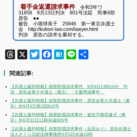
着手金返還請求事件
令和3年ワ
31858 9月13日判決 801号法廷 民事6部
原告 ●●
被告 小堀球美子 25846 第一東京弁護士
会 http://kobori-law.com/lawyer.html
判決 原告の請求を棄却する。
Threads
X
Twitter
Facebook
Hatena
Line
共
有
関連記事:
【弁護士裁判情報】損害賠償請求事件 9月6日13時10分 判
決 原告金竜介弁護士（東京）「大量懲戒事件」
【弁護士裁判情報】損害賠償請求事件・原告金竜介弁護士（東
京）外9月5日第1回810号
【弁護士裁判情報】損害賠償請求事件・被告宇都宮健児（東
京）外8月31日11時弁論826号
【弁護士裁判情報】損害賠償請求事件（反訴あり） 原告弁護士
法人さくら北総法律事務所9月5日弁論10時