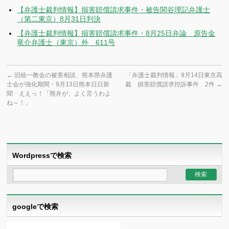
【弁護士裁判情報】損害賠償請求事件・被告関谷理記弁護士
（第二東京）8月31日判決
【弁護士裁判情報】損害賠償請求事件・8月25日弁論 原告金
竜介弁護士（東京）外 611号
←
旧統一教会の被害相談、熊本県弁護
「弁護士裁判情報」9月14日東京高
士会が強化期間・9月13日熊本日日新
裁 損害賠償請求控訴事件 2件
→
聞 ええっ！「熊弁が、よく言うわよ
ね～！」
Wordpressで検索
googleで検索