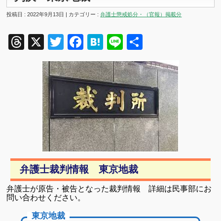
投稿日 : 2022年9月13日 | カテゴリー :
弁護士懲戒処分・（官報）掲載分
Threads
X
Twitter
Facebook
Hatena
Line
共
有
弁護士裁判情報 東京地裁
弁護士が原告・被告となった裁判情報 詳細は民事部にお
問い合わせください。
東京地裁