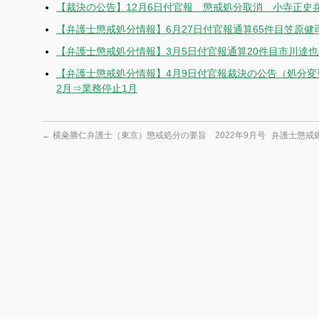
【裁決の公告】12月6日付官報 懲戒処分取消 小寺正史
【弁護士懲戒処分情報】6月27日付官報通算65件目笠原健
【弁護士懲戒処分情報】3月5日付官報通算20件目市川達
【弁護士懲戒処分情報】4月9日付官報裁決の公告（処分
2月⇒業務停止1月
←
横粂勝仁弁護士（東京）懲戒処分の要旨 2022年9月号
弁護士懲戒処