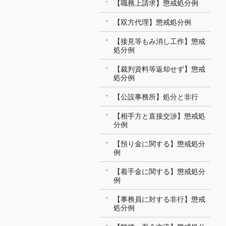
【職務上請求】懲戒処分例
【双方代理】懲戒処分例
【接見等もみ消し工作】懲戒
処分例
【裁判資料等返却せず】懲戒
処分例
【公設事務所】処分と非行
【相手方と直接交渉】懲戒処
分例
【預り金に関する】懲戒処分
例
【着手金に関する】懲戒処分
例
【事務員に対する非行】懲戒
処分例