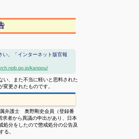
告
さい。「インターネット版官報
arch.npb.go.jp/kanpou/
ない、また不当に軽いと思料された
が変更されたものです。
所属弁護士 奥野剛史会員（登録番
戒請求者から異議の申出があり、日本
戒処分をしたので懲戒処分の公告及
する。