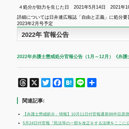
４処分が効力を生じた日 2021年5月14日 2021年
詳細については日弁連広報誌「自由と正義」に処分要
2023年2月号予定
2022年 官報公告
2022年弁護士懲戒処分官報公告（1月～12月）《弁
Threads
X
Twitter
Facebook
Hatena
Line
共
有
関連記事:
【弁護士懲戒処分」情報】10月11日付官報通算88件目原
5月24日付官報『民法等の一部を改正をする法律をここに