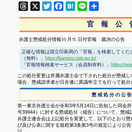
Threads
X
Twitter
Facebook
Hatena
Line
共
有
官 報 公 
弁護士懲戒処分情報10 月⒒ 日付官報 裁決の公告
正確な情報は国立印刷局の「官報」を検索してくだ
（無料）」
https://kanpou.npb.go.jp/
「官報情報検索サービス（会員制有料）」
https://se
この処分変更は所属弁護士会で下された処分が懲戒し
場合、懲戒請求者が日弁連に異議申立てを行って処分
懲 戒 処 分 の 公 告
第一東京弁護士会が令和3年5月14日に告知した同会
号39944）に対する懲戒処分（戒告）について、懲
弁護士連合会は上記処分を変更して、以下のとおり懲
び及び公表に関する規程第3条第3号の規定により公告
記