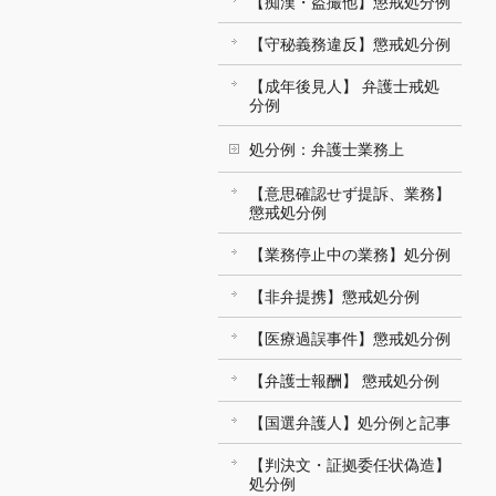
【痴漢・盗撮他】懲戒処分例
【守秘義務違反】懲戒処分例
【成年後見人】 弁護士戒処
分例
処分例：弁護士業務上
【意思確認せず提訴、業務】
懲戒処分例
【業務停止中の業務】処分例
【非弁提携】懲戒処分例
【医療過誤事件】懲戒処分例
【弁護士報酬】 懲戒処分例
【国選弁護人】処分例と記事
【判決文・証拠委任状偽造】
処分例