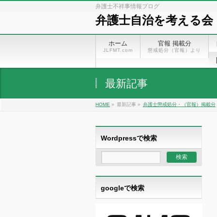
弁護士不祥事情報ブログ
弁護士自治を考える会
ホーム
官報 掲載分
JLFMT.com
懲戒処分（官報）より
最新記事
HOME
»
最新記事 »
弁護士懲戒処分・（官報）掲載分
Wordpressで検索
googleで検索