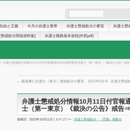
自由と正義
今月の弁護士業界
弁護士懲戒処分の要旨
弁護士懲
[懲戒処分関係資料集]
弁護士職務基本規程(外部pdf)
»
弁護士懲戒処分情報10月11日付官報通算82件目奥野剛史弁護士（第一東京）《裁決の公告》戒告
←
横粂勝仁弁護士（東京）懲戒処分の要旨 2022年9月号
弁護士懲戒処
弁護士懲戒処分情報10月11日付官報
士（第一東京）《裁決の公告》戒告⇒
投稿日 : 2022年10月11日 | カテゴリー :
弁護士懲戒処分・（官報）掲載分