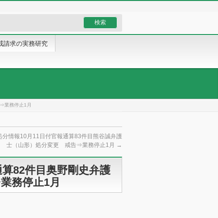
戒請求の実務研究
⇒業務停止1月
分情報10月11日付官報通算83件目熊谷誠弁護
士（山形）処分変更 戒告⇒業務停止1月
→
通算82件目奥野剛史弁護
業務停止1月