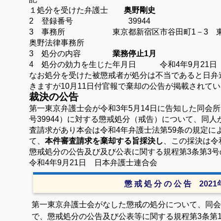
１処分を受けた弁護士
奥野剛史
2 登録番号 39944
3 事務所 東京都新宿区市谷田町1－3 東
奥野法律事務所
3 処分の内容
業務停止1月
4 処分の効力を生じた年月日 令和4年9月21日
なお処分を受けた被懲戒者が処分は不当であると日弁
きますが10月11日付官報で棄却の公告が掲載されて
裁決の公告
第一東京弁護士会が令和3年5月14日に告知した同会
号39944）に対する懲戒処分（戒告）について、同
査請求があり本会は令和4年弁護士法第59条の規定に
て、
本件審査請求を棄却する旨採決し
、この採決は令
懲戒処分の公告及び及び公表に関する規程第3条第3
令和4年9月21日 日本弁護士連合会
懲 戒 処 分 の 公 告 202
第一東京弁護士会がなした懲戒の処分について、同会
で、懲戒処分の公告及び公表等に関する規程第3条第