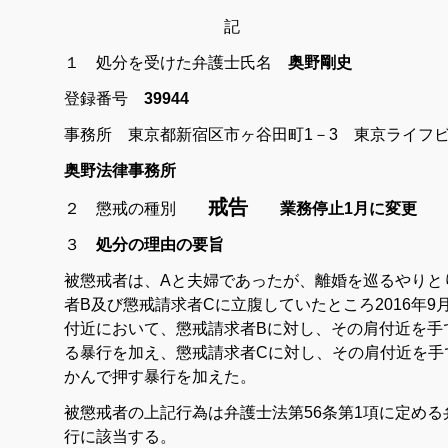
記
１ 処分を受けた弁護士氏名
奥野剛史
登録番号
39944
事務所 東京都新宿区市ヶ谷田町1－3 東京ライフビ
奥野法律事務所
戒告
２ 懲戒の種別
業務停止1月に変更
３
処分の理由の要旨
被懲戒者は、Aと夫婦であったが、離婚を巡るやりと
者B及び懲戒請求者Cに立腹していたところ2016年9
付近において、懲戒請求者Bに対し、その肩付近を手
る暴行を加え、懲戒請求者Cに対し、その肩付近を手
かんで押す暴行を加えた。
被懲戒者の上記行為は弁護士法第56条第1項に定め
行に該当する。