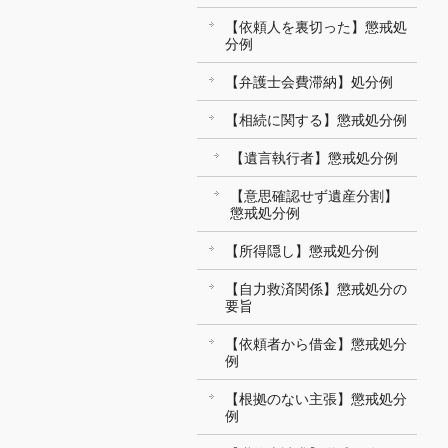
【依頼人を裏切った】懲戒処
分例
【弁護士会費滞納】処分例
【相続に関する】懲戒処分例
【遺言執行者】懲戒処分例
【意思確認せず遺産分割】
懲戒処分例
【所得隠し】懲戒処分例
【自力救済関係】懲戒処分の
要旨
【依頼者から借金】懲戒処分
例
【根拠のない主張】懲戒処分
例