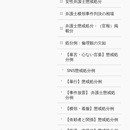
女性弁護士懲戒処分
弁護士横領事件判決の相場
弁護士懲戒処分・（官報）掲
載分
処分例：倫理観の欠如
【暴言・心ない言葉】懲戒処
分例
SNS懲戒処分例
【暴行】懲戒処分例
【事件放置】 弁護士懲戒処
分例
【横領・着服】懲戒処分例
【依頼者と関係】懲戒処分例