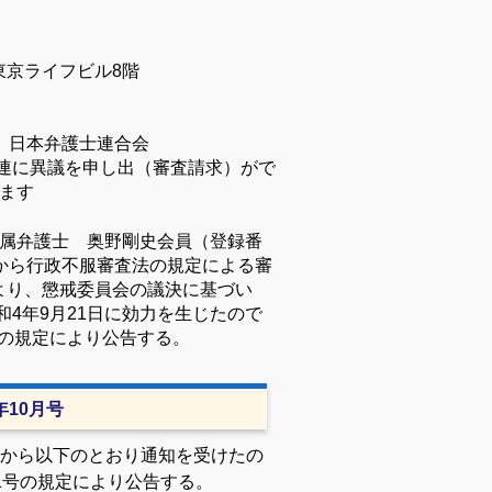
京ライフビル8階
 日本弁護士連合会
連に異議を申し出（審査請求）がで
います
所属弁護士 奥野剛史会員（登録番
人から行政不服審査法の規定による審
より、懲戒委員会の議決に基づい
和4年9月21日に効力を生じたので
号の規定により公告する。
1年10月号
から以下のとおり通知を受けたの
1号の規定により公告する。