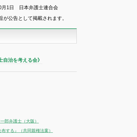
10月1日 日本弁護士連合会
旨が公告として掲載されます。
護士自治を考える会》
啓一郎弁護士（大阪）
公布する』（共同親権法案）