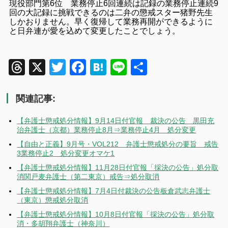
現役部門第6位 業務停止6回連続は記録の業務停止連続9
回の大記録に挑戦できるのは二弁の懲戒スター猪野先生
しかおりません。早く復帰して業務再開ができるように
と日弁連が愛を込めて変更したことでしょう。
Threads
X
Twitter
Facebook
Hatena
Line
共
有
関連記事:
【弁護士懲戒処分情報】9月14日付官報 裁決の公告 黒田充
治弁護士（京都）業務停止8月⇒業務停止4月 処分変更
【自由と正義】9月号・VOL212 弁護士懲戒処分の要旨 戒告
3業務停止2 処分変更オマケ1
【弁護士懲戒処分情報】11月28日付官報「採決の公告」処分取
消関戸麦弁護士（第二東京）戒告⇒処分取消
【弁護士懲戒処分情報】7月4日付裁決の公告板倉武志弁護士
（東京）懲戒処分取消
【弁護士懲戒処分情報】10月8日付官報「採決の公告」処分取
消・多胡翔弁護士（神奈川）