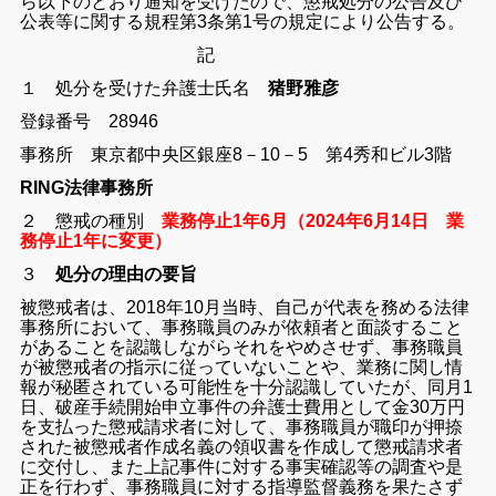
ら以下のとおり通知を受けたので、懲戒処分の公告及び
公表等に関する規程第3条第1号の規定により公告する。
記
１ 処分を受けた弁護士氏名
猪野雅彦
登録番号 28946
事務所 東京都中央区銀座8－10－5 第4秀和ビル3階
RING法律事務所
２ 懲戒の種別
業務停止1年6月（2024年6月14日 業
務停止1年に変更）
３
処分の理由の要旨
被懲戒者は、2018年10月当時、自己が代表を務める法律
事務所において、事務職員のみが依頼者と面談すること
があることを認識しながらそれをやめさせず、事務職員
が被懲戒者の指示に従っていないことや、業務に関し情
報が秘匿されている可能性を十分認識していたが、同月1
日、破産手続開始申立事件の弁護士費用として金30万円
を支払った懲戒請求者に対して、事務職員が職印が押捺
された被懲戒者作成名義の領収書を作成して懲戒請求者
に交付し、また上記事件に対する事実確認等の調査や是
正を行わず、事務職員に対する指導監督義務を果たさず