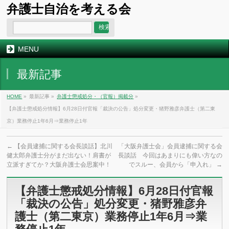
弁護士自治を考える会
MENU
最新記事
HOME
»
最新記事 »
弁護士懲戒処分・（官報）掲載分
»
【弁護士懲戒処分情報】6月28日付官報「裁決の公告」処分変更・猪野雅彦弁護士（第二東
京）業務停止1年6月⇒業務停止1年
←
【会員逮捕に関する会長談話】北川
「大阪弁護士会」会員逮捕に関する会
健太郎弁護士分がまだ出ない！肩書が
長談話 今回はあまりにも偉い方なの
立派すぎてか？大阪弁護士会思案中！
でスルー、会員から「申入れ」
→
【弁護士懲戒処分情報】6月28日付官報
「裁決の公告」処分変更・猪野雅彦弁
護士（第二東京）業務停止1年6月⇒業