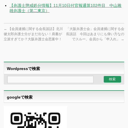
【弁護士懲戒処分情報】11月10日付官報通算102件目 中山雅
雄弁護士（第二東京）
←
【会員逮捕に関する会長談話】北川
「大阪弁護士会」会員逮捕に関する会
健太郎弁護士分がまだ出ない！肩書が
長談話 今回はあまりにも偉い方なの
立派すぎてか？大阪弁護士会思案中！
でスルー、会員から「申入れ」
→
Wordpressで検索
googleで検索