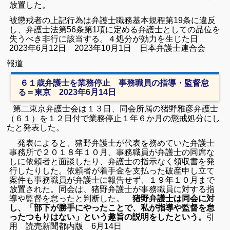
放置した。
被懲戒者の上記行為は弁護士職務基本規程第19条に違反
し、弁護士法第56条第1項に定める弁護士としての品位を
失うべき非行に該当する。
４処分が効力を生じた日
2023年6月12日 2023年10月1日 日本弁護士連合会
報道
６１歳弁護士を業務停止 事務職員の指導・監督怠
る＝東京 2023年6月14日
第二東京
弁護士
会は１３日、同会所属の猪野雅彦
弁護士
（６１）を１２日付で業務停止１年６か月の
懲戒
処分にし
たと発表した。
発表によると、猪野
弁護士
が代表を務めていた
弁護士
事務所で２０１８年１０月、事務職員が
弁護士
の同席な
しに依頼者と面談したり、
弁護士
の指示なく領収書を発
行したりした。依頼者が着手金を支払った破産申し立て
案件も事務職員が
弁護士
に報告せず、１９年１０月まで
放置された。同会は、猪野
弁護士
が事務職員に対する指
導や監督を怠ったと判断した。
猪野
弁護士
は同会に対
し、「部下が勝手にやったことで、私が指導や監督を怠
ったつもりはない」という趣旨の説明をしたという。
引
用 読売新聞都内版 6月14日