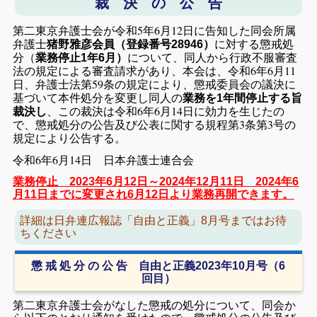
裁 決 の 公 告
第二東京弁護士会が令和5年6月12日に告知した同会所属
弁護士
に対する懲戒処
猪野雅彦会員（登録番号28946）
分（
について、同人から行政不服審査
業務停止1年6月）
法の規定による審査請求があり、本会は、令和6年6月11
日、弁護士法第59条の規定により、懲戒委員会の議決に
基づいて本件処分を変更し同人の
業務を1年間停止する旨
、この裁決は令和6年6月14日に効力を生じたの
裁決し
で、懲戒処分の公告及び公表に関する規程第3条第3号の
規定により公告する。
令和6年6月14日 日本弁護士連合会
業務停止 2023年6月12日～2024年12月11日 2024年6
月11日までに変更され6月12日より業務再開できます。
詳細は日弁連広報誌「自由と正義」8月号まではお待
ちください
懲 戒 処 分 の 公 告 自由と正義2023年10月号（6
回目）
第二東京弁護士会がなした懲戒の処分について、同会か