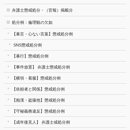
弁護士懲戒処分・（官報）掲載分
処分例：倫理観の欠如
【暴言・心ない言葉】懲戒処分例
SNS懲戒処分例
【暴行】懲戒処分例
【事件放置】 弁護士懲戒処分例
【横領・着服】懲戒処分例
【依頼者と関係】懲戒処分例
【痴漢・盗撮他】懲戒処分例
【守秘義務違反】懲戒処分例
【成年後見人】 弁護士戒処分例