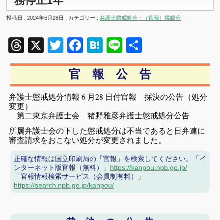
務停止1年
投稿日 : 2024年6月28日 | カテゴリー :
弁護士懲戒処分・（官報）掲載分
Threads
X
Twitter
Facebook
Hatena
Line
共
有
官 報 公 告
弁護士懲戒処分情報 6 月28 日付官報 採決の公告（処分
変更）
第二東京弁護士会 猪野雅彦弁護士懲戒処分公告
所属弁護士会の下した懲戒処分は不当であると日弁連に
審査請求をおこない処分が変更されました。
正確な情報は国立印刷局の「官報」を検索してください。「イ
ンターネット版官報（無料）」
https://kanpou.npb.go.jp/
「官報情報検索サービス（会員制有料）」
https://search.npb.go.jp/kanpou/