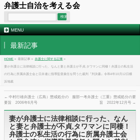
弁護士自治を考える会
MENU
最新記事
HOME
»
最新記事 »
弁護士に関する記事
»
妻が弁護士に法律相談に行った、なんと妻と弁護士が不貞,タワマンに同棲！弁護士の私生活
の行為に所属弁護士会と日弁連に指導監督責任を問うた裁判『判決書』令和4年10月12日横
浜地裁
←
中村行雄弁護士（広島）懲戒処分の
服部一考弁護士（三重）懲戒処分の要
要旨 2006年6月号
旨 2022年12月号
→
妻が弁護士に法律相談に行った、なん
と妻と弁護士が不貞,タワマンに同棲！
弁護士の私生活の行為に所属弁護士会