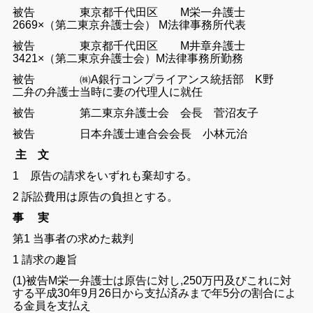
被告 東京都千代田区
M栄一弁護士
2669×（第二東京弁護士会）
M法律事務所代表
被告 東京都千代田区 M井章弁護士
3421×（第二東京弁護士会）M法律事務所勤務
被告 ㈱A銀行コンプライアンス統括部 K野
二弁の弁護士当時に妻の代理人に就任
被告 第二東京弁護士会 会長 菅沼友子
被告 日本弁護士連合会会長 小林元治
主 文
1 原告の
請求
をいずれ
も棄却
する。
2
訴訟費用は
原告の
負担
とする。
事
実
第
1
当事者
の
求め
た裁判
1
請求
の
趣旨
(1)
被告M栄一弁護士
は原告に対し,
250
万円
及びこれ
に対
する平成
3
0年9月26日から支払
済みまで
年5
分の
割合
によ
る
金員を支払え