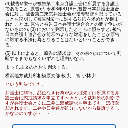
(4)
被告M栄一が被告
第二
東京弁護士
会に所属
する弁護士
で
ある
こと
,
原告が, 令和
3年8月8
日,被告日本弁護士連合
会
に対し,
被告第二
東京弁護士
会
が指導監督を
怠って
いる
ことを
説明し
て
被告M
栄一に
対する対応を
求めた
が拒ま
れ
た
ことは, 原告と
被告日本弁護士
連合会
との
間
で争いが
ない
ものの,
(3)
において
判示
し
た
ところ
に照らすと
,
被告
日本弁護士連合会
が
前
示のよう
な対応を
したこと
が原告
に対す
る
不法行為
と
なる
ことはないという
ことができ
る
。
(
5)
以上に
よる
と、原告の
請求
は、その余の
点
について
判
断
するまで
も
なく
いずれ
も理由がない
。
よって,
主文
のとおり
判決する
。
横浜地方裁判所相模原
支部
裁 判
官
小林 邦
という判決でした。
弁護士に非行、品位なき行為があれば先ずは所属する弁
護士会に懲戒請求を申立てすべきという裁判所の判断で
すが弁護士会とくに二弁に懲戒請求を申出ても、ほぼ棄
却されます。二弁や日弁連が処分しないから提訴するし
かないのですが・・・