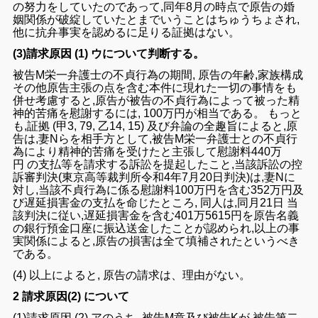
の
努力
を
し
ていたのであって,同年
8月
の時点で原告
の
婚
姻
関係が破綻
して
いたとまでいうことはちゅうちょ
さ
れ,
他に
抗弁
事実を認める
に足
りる証拠はない
。
(3)請求原因 (1) ウについて判断
する。
被告M
栄一弁護士の
不貞行為
の
期間,
原告
の年齢,家族構成
その他
原告主
張の点を
含む本件
に現れた一切の
事情
を
も
併せ考慮
すると,原告
が被
告の
不貞行為
によって被っ
た精
神的苦痛
を
慰謝
する
には
,
100
万
円
が
相当である。 もっと
も
,証拠
(
甲
3, 79
,
乙
14,
15
) 及び弁
論の
全趣旨
によると,原
告は,妻N
らを相手方
として,
被告M栄一弁護士
と
の不貞行
為
により
精神的苦痛
を受けたと主張して
慰謝料
440
万
円
の支払等を
請求する
訴訟
を提起
したこと,
当該訴訟
の
控
訴審判決
(
東
京
高等裁判所令和4年7月
20
日判決)は
,妻N
に
対し,
当該不貞
行
為に係る慰謝料
100
万円
を
含む
352
万
円及
び遅延損害金
の
支払を
命じたところ,
同人は,同月21日 当
該判決に従い
,
遅延損害
金を
含む
401万
5615
円を原告名義
の
銀行預金口座に
振込送金したこ
と
が
認められ,
以上
の
事
実関係
に
よる
と,原告の損害は全て
填補さ
れ
たというべき
で
ある
。
(4) 以上によると, 原告の
請求
は、
理由が
ない。
2
請求原因(2) について
(1)請求
原因
(
2
)
アのうち,
被告M章及び
被告K
が
,
被告
第
二