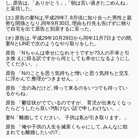
し,
原告は
, 「ありがとう」
,「朝は
言い過ぎたごめんね」
と
返信
した。
(エ)
原告の妻N
は,
平成29
年7
,
8
月頃
に
知り合った男性
と親
密な
関係
と
なり
,
同年
9
月
30
日
,
理由
も
行先も
告げず
に独り
で
自宅を出て原告と
別居するに
至った。
(オ)
原告
は,
平成
29年10月
29日
から同年
11
月
7日までの
間,
妻Nと
LINE
で次のよう
な
やり取りをし
た
。
原告 「N
ちゃんは
幸せになれ
そうです
か
?
3
人の不幸と
引
き
換
え
に得る
訳です
から
何
としても
幸せに
なる
よう
に
し
てくだ
さい。」
原告
「N
のこと
を思う
気持ちと
憎い
と思う気持ちと交互
に浮か
んで,
整理がつき
ません。」
原告
「念
の
為
だけど, 帰って来るのをいつでも
待って
い
る
からね
」
原告 「鬱症状が
でているのです
が
、 育児
が出来なく
なっ
たらどう
し
たら良い?
情けない話で申しわけ
ない
。」
妻N
「離婚し
てください。
子供
は私
が
引き取ります。」
原告
「俺や子供
の
人生を滅茶
くちゃ
に
して, みんな
に
怨
まれても
離婚
し
たい
の?」