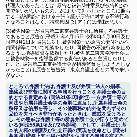
代理人
であったことは
,
原告と
被告M井章
及び
被告K
との
間
で争い
がない
ものの、
2
に
おいて判示したところ
に
照ら
すと,
当該訴訟
における主張立証
が
原告
に対する
不法行為
となる
ことは
なく、請求原因 (
3
)
ア (イ)は理由
がない
。
(3)
被告M
栄一
が被告第二東京弁護士
会
に所属する弁護士
であること
原告
が,
平成31
年4月15
日
,令和
3年5
月
30
日及び
同年8
月2
日,同被告
に対し,
被告M
栄一の
原告の
妻Nと
の不
貞関係
等につい
て
相談を
したり,
同被告
の
不法行為
を止め
るように
指導監督を依頼
し
たり,被告第
二
東京弁護士
会に
は
被告M
栄一を指導
監督する
責任があ
ると
主張
したり
し
た
こと,
被告第二東京弁護士
会
が指導監督を
しよう
とし
な
かっ
たこと
は,
原告と
被告第二東京弁護士
会との間で争い
がな
い。
ところで,弁護士法は, 弁護士及び弁護士法人の指導、
連絡及び監督に関する事務を行うことを弁護士会の目
的とする旨定める (同法31条1項参照) 一方,弁護士等が,
同法や所属弁護士会等の会則に違反し,所属弁護士会の
秩序又は信用を害し、その他職務の内外を問わずその
品位を失うべき非行があったときは、懲戒を受けると
し, その懲戒は弁護士等の所属弁護士会が行うと定めて
いる(同法56条1項及び2項参照)。そして、弁護士は,基
本的人権の擁護及び社会正義の実現を使命とし (同法1
条参照),職務上知り得た秘密を保持する義務を有する