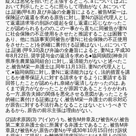
綻又は悪化
を招い
た
と
主張する
ところ,
a
については,
2
に
おいて
判示したところ
に
照らして
理由が
なく
,
b
について
は
,
証拠(甲
6,8
) 及び弁論
の全
趣旨による
と,
被告M
栄一
は,
保険証
の返還を求める
原告
に対し, 妻N
の
訴訟代理人
とし
て
返還請求
等
の別
訴の
提起を
促し返還に応じ
なかった
こ
と
が
認
められるものの,この一事から直ちに同
被告が妻N
に社会
保険
の
不正
使用
をさせたと
推認する
ことは
困難
で
あり
、他に当該事実
(同
被告が妻N
に社会
保険
の
不正使用
をさせたこと)を
的確に裏付ける証拠
はな
いし,
c
について
は,証拠
(
甲
9,10)及び弁論の全
趣旨
によると, 妻N
は,
平成30
年
8月22日, 奨学貸与金
の
返済
を
求める●協
同病院(神奈川
県厚生農業協同組合
) に対し,
返済能力がない
と述べ
た
こ
と
,被告M
栄一弁護士は,同年11月
13
日
, 妻N
の
代理人
とし
て,●
協同病院
に対し, 妻N
に返済能力
は
なく
,
法的措置を講
じるか
連
帯保証人
に対する
請求を
するように
要請
する
旨
回答
し
た
こと
が認め
られ
,奈緒
が
返済しなかっ
たのは
,
あ
くまで
資力がなかった
ことが原
因で
ある
ことうかがわれ
る一方,
原告夫婦
の
関係
を
悪化させる意図が
あっ
たことを
的確
に
裏付ける証拠はなく,被告M
栄一弁護士の前
示対応
が
原
告
に対する不法行為
と
なる
こと
はない
という
べき
で
あるから
, 原告の
前
示
主張は理由がない
。
(2)
請求原因(3)
ア(イ)のうち,
被告M井章
及び
被告K
が
,被告
第
二
東京弁護士
会に
所属する弁護士
で
ある
こと,
被告M井
章
及び
被告K
が,原告
の妻N
が平成30
年
10
月
15
日
付け
訴状
を提出
して
提起
し
た離婚等請求訴訟における同人の訴訟