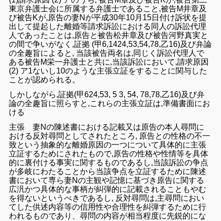
東
京
弁護士
会
に所属する弁護士
で
ある
こと
,被告M井章
及
び
被告K
が
,原告の
妻Nが平成
30年
10
月
15
日
付け
訴状を提
出
して提
起し
た
離婚
等請求訴訟における同人
の
訴訟代理
人で
あったこと
は,
原
告と
被告松井章及び被告河野
真実と
の間で争い
がなく,証拠
(
甲6
,
1424,53,54,78,乙
16
)
及び
弁論
の全趣旨
による
と,
当該被告両名は
,同じく
訴訟代理人
で
ある被告M栄一弁護士
と共に
,
当
該訴
訟において,
請求原因
(
2)
ア1
ない
し10のよう
な主張立証をする
ことに
関与
した
こと
が
認められる。
しかしながら,
証拠
(
甲
624,53
,
5 3, 54,
78
,
78
,
乙
16)
及
び
弁
論
の
全趣旨に
照らす
と,
これらの主張立証は,
準備書面
にお
ける
主張 妻N
の
陳述
書における
記載
又は原告の
本人尋問に
おける反対尋
問として
さ
れ
た
ところ, 原告との
性格
の不一
致という
抽象的な離婚原
因の一つについて
具体的に
主張
立証するため
にさ
れたもので,原告の
性格や性情
等を
具体
的に裏付ける
事実に関する
もので
ある
し,当
該訴
訟の
争点
が
多岐にわたる
こと
から当該争点
を立証するために
陳述
書
に
おいて専ら妻Nの
主観
や記憶に基づき
原告に関する
広汎かつ
具体的な
事柄が糾弾
的
に記載される
ことも
やむ
を得ない
というべきで
ある
し,
反対尋問
は,
主尋問
におい
てし
た供述内容
等の
信用性
や
合理性を糾弾す
るために行
われるもので
あり、尋問
の
内容
が
相当程度に先鋭的
にな