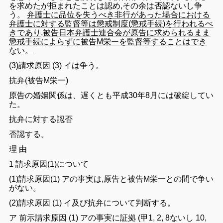
を求めたが
拒まれたことは
認め,その余は否認ないし争
う。
弁護士
に品位
を
失う
べき非行
があった
場合における
弁護士
に対す
る
監督等は懲戒制度(懲戒手続)
を行われる
べ
き
であり,
被告日本
弁護士連合会が
原告に求められるまま
懲戒手続に
よら
ずに被告M栄
ーを
監督等する
ことはでき
ない
。
(3)
請求原因 (3) イ
は争う。
抗弁(
被告M
栄一)
原告の
婚姻関係
は、遅くとも
平成30
年8月には破綻して
い
た
。
抗弁
に対する
認否
否認する。
理
由
1
請求原因(1)
について
(1)請求
原因(1
) アの
事実
は,原告と
被告M栄一
との
間
で争い
がない
。
(2)請求原因 (
1
) イ
及び抗弁について
判断する。
ア 前
示請求原因 (
1
)
アの
事実に証拠 (甲
1
,
2
,
8
ない
し
10
,