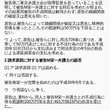
被告第
二
東京弁護士
会
が指導監督を
怠って
いる
こと
を説
明
して
被告M
栄一弁護士
に対する
対応
を
求めた
が
拒まれ,
その
結果同被告
の
不貞関係
は
解消さ
れず, 原告の
婚姻関係
の
破綻
又は
悪化
を招い
た。
原告
は
,被告
らによって
婚姻関係
が
破綻
又は
悪化
し
精神的
苦痛
を被っ
たところ,その
慰謝料は
50
万円
を下回る
ことは
ない
。
ウ
よって, 原告は
,被告
らに対し,
民法
709
条に
基づき、
連
帯
して50
万円
及びこれ
に対する不法行為
の日で
ある
平成
30年
1
0
月
15
日から
支払
済みまで同
法所定
の年5分の割合
による遅延
損害
金
の
支払を
求める
。
2
請求原因に対する被告M
栄一弁護士の認否
(1)
ア
請求原因 (
1
)
アは認める。
イ
同イは
否認する
。
被告南栄一が交際
を始めたのは
平成
30年
9月
である。
ウ ウ
否認
ないし争う。
原告は, 妻N
から
,
同人
と
被告M
栄一弁護士との
不貞行為に
係る
慰謝
料100万
円
等を
含む401万
5615
円の弁済
を
受け
た
。