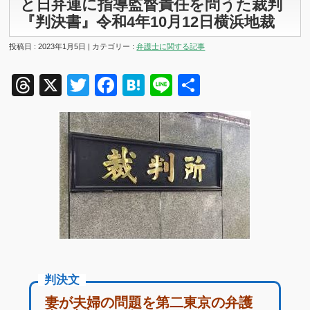
と日弁連に指導監督責任を問うた裁判
『判決書』令和4年10月12日横浜地裁
投稿日 : 2023年1月5日 | カテゴリー :
弁護士に関する記事
Threads
X
Twitter
Facebook
Hatena
Line
共
有
判決文
妻が夫婦の問題を第二東京の弁護