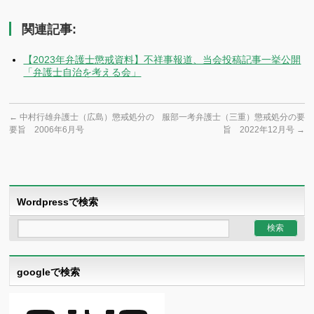
有
関連記事:
【2023年弁護士懲戒資料】不祥事報道、当会投稿記事一挙公開
「弁護士自治を考える会」
←
中村行雄弁護士（広島）懲戒処分の
服部一考弁護士（三重）懲戒処分の要
要旨 2006年6月号
旨 2022年12月号
→
Wordpressで検索
googleで検索