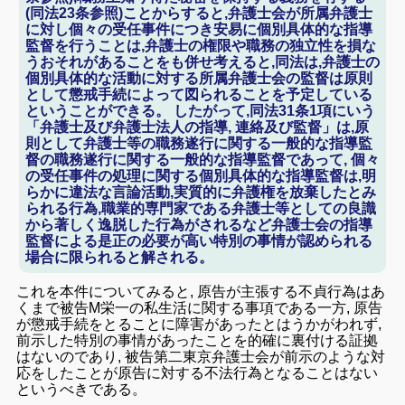
(同法23条参照)ことからすると,弁護士会が所属弁護士
に対し個々の受任事件につき安易に個別具体的な指導
監督を行うことは,弁護士の権限や職務の独立性を損な
うおそれがあることをも併せ考えると,同法は,弁護士の
個別具体的な活動に対する所属弁護士会の監督は原則
として懲戒手続によって図られることを予定している
ということができる。 したがって,同法31条1項にいう
「弁護士及び弁護士法人の指導, 連絡及び監督」は,原
則として弁護士等の職務遂行に関する一般的な指導監
督の職務遂行に関する一般的な指導監督であって, 個々
の受任事件の処理に関する個別具体的な指導監督は,明
らかに違法な言論活動,実質的に弁護権を放棄したとみ
られる行為,職業的専門家である弁護士等としての良識
から著しく逸脱した行為がされるなど弁護士会の指導
監督による是正の必要が高い特別の事情が認められる
場合に限られると解される。
これ
を本件
についてみると,
原告が主張する不貞行為
はあ
くまで被
告M栄一の私生活に関する
事項
で
ある
一方
,
原告
が懲戒手続を
とるこ
とに
障害が
あったとは
うかがわ
れず
,
前示し
た
特別
の事情があったこ
とを
的確
に裏付ける
証拠
は
ないのであり,
被告第
二
東京弁護士
会が前
示のような
対
応を
したこと
が
原告に対する
不法行為
と
なる
こと
はな
い
というべきである。