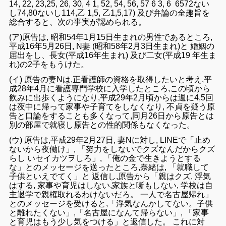
14,
22
, 23,
25
,
26
,
30
,
4 1
,
52,
54, 56, 57
6
3,
6
6572
ない
し
74,80
ない
し114,乙 1,5,
乙1,5,17
)
及び弁論の全
趣旨
を
総合
する
と、次の
事実が
認められる。
(
ア)原告は, 昭和
54
年1月
15
日
生まれの男性で
ある
ところ,
平
成16年5
月
26
日, N妻
(
昭和58
年
2月
3
日
生まれ
)
と
婚姻
の
届出をし、
長女
(平成
16年
生まれ
) 及び二女
(
平成
19
年生ま
れ
)
の2子をもうけ
た
。
(
イ
)
原告の妻N
は
,
正看護師
の
資格
を
取得
したい
と考え,平
成
2
8
年
4月に看護専門
学校
に入学
したところ,この頃
から
飲み
に
出
歩くように
なり
,平成
29
年2月頃
からは週
に
4,5回
は夜中に
帰って
家事や子育てを
しなく
なり
,
不貞
を疑う原
告と
口論を
する
こと
も多く
なって,
同月26日から
原告とは
別の
部屋
で
就寝
し
原告
と
の
性的関係もなくなった
。
(ウ)
原告
は,平成29
年2月27日
, 妻N
に対し,
LINE
で
「止
め
ない
から夜働け
」
,
「
努力
を
しないでクズ
な
ん
だから
クズ
らし
いセイカツヲしろ」
,
「俺の金で
生きよう
と
する
な」との
メッセ
ージを送ったところ,
奈緒は
, 「
就職
して
子供といえでてく」と
返信
し,原告から「親はクズ, 浮気
は
する, 家事や育児
はし
ない
,
家族
と
噺
も
し
ない
, 学校
は
自
主
退学で親権
取れるわけ
ないだろ
。
一人で名古屋
帰れ」
とのメッセージ
を
受けると,「
浮気なんかし
て
ない
。
子供
と離れたく
ない
」
,
「
名古屋に
なんて帰らない」,
「家事
と
育児
はもう少し気
をつける
」と
返信
した。 これに対