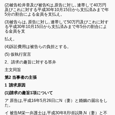
(2)被告松井章
及び
被告K
は,原告に対し, 連帯して
40
万円
及びこれに対する
平成
30年
10月
15
日から支払済み
まで年
5
分
の割合
による金員
を支払え。
(
3)
被告ら
は,
原告に対し,
連帯
して50
万円及び
これに対す
る
平成
30年
10月15
日から支払済みまで年5分の
割合によ
る金員を支
払え。
(4
)
訴訟費用
は
被告
らの
負担
とする。
(5
) 仮執行
宣言
2、
請求
の趣旨に対する
答弁
主文
同旨
第2 当事者の主張
1
̇請求原因
(1)請求の趣旨1
項について
ア 原告は,
平成16
年5
月26日にN（妻）
と
婚姻
の届出をし
た。
イ
被告M栄一弁護士
は
,
平成30年8
月頃以降,N（妻）
と
不