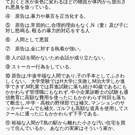
ておくと
水が茶色に
変わ
るほどの
物質が体内から
放出さ
れ
悪臭
を放っている。
④
原告は
,暴力
や
暴言を
正当化する。
⑤
原告は,
常習的に,合理的理由
も
なく
,N（妻）
及び子に
対
し
怒鳴る
, 殴るの
暴力的対応をする人
⑥ 人間
として
悪質
⑦ 原告
は
,
金に対する執着が
強い。
⑧
人の話
を聞かない
ため
会話
が成り立たない。
⑨
ストーカー行為
を
している。
⑩
原告
は,
中途半端な
人間
であり,子の手本としてふさわ
しく
ない
。
大学受験
ではH
大学に失敗
しM
治大学しか
進
学でき
ず
,M乳業
では
昇進試験に
落ち続け
40
歳である
にも
かかわ
らず
管理職に
もなれず
,
中小
企業診断
士の
試験も通
信教育
に高
額
な費用を
使っ
たにもかかわらず何回も落ち
て
断念
し,
中学・
高校
の
野球
部で
は補欠,
マンションの
サ
ッカーチーム
で
も補欠,
ゴルフも高額な
道具を使用
してス
クールに通っ
たに
も
かかわら
ず下手である。
⑪ 裕福
な
人間がT島
の
駅から離れた小さな
汚い住宅
を買
っ
て
住んでいる
か
。 あなたの
実家は
そういう
家か
。