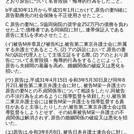
と
おり
原告について
名誉毀損・侮辱的行為を
したこと。
b
平成30年
11
月から
平成
31年1月にかけて,原告
の
妻N
緒に
原告勤務
先の社会
保険
を
不正使用
させたこと。
C
原告の妻N
に, S協同病院
の奨学
金
252
万円の
債務
を負わ
せ
た
上で,
債権者
である同
病院
に対し,
連帯保証人で
ある
原告
に
支払を
求め
させたこと。
(イ)被告M井章
及び
被告K
は
,被告第二東京弁護士
会
に所
属
する
弁護士
であるところ,
(
2
)
アの訴訟において,原告の妻
N
の
訴訟代理人と
して主張
立証をする際,
(2
) ア
の
とおり
原
告に
ついて
名誉毀損・侮辱的行為
を
する
ことによって、
原告ら
夫婦
間の
葛藤を
高め
、婚姻関係
の
破綻又は悪化を
招いた。
(ウ)
原告は,
平成
31
年
4
月
15
日 令和
3年5
月
30
日
及び
同
年8
月2日,被告第二東京弁護士
会に対し,
被告M栄一弁護士
の
原告
の
妻N
との
不貞関係等
について
相談
をしたり,
同被告
の
不法
行為を止める
よう
に指導監督
を依頼
したり,被告第
二
東京
弁護
士会
には
被告M栄一弁護士
を指導
監督する責
任
が
ある
と主張したりし
た
が,
被告第二東京弁護士
会
は指
導監督を
しよう
とせず、
その
結果被告M栄一弁護士
の
不
貞関係
は
解消さ
れ
ず,
原告の
婚姻関係
の破
綻又
は
悪化を招
い
た。
(エ)
原告は,令和
3年8
月8日, 被告日本弁護士
連合会に対し,