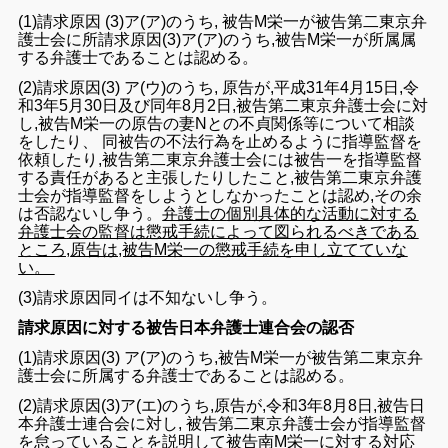
(1
)
請求原因 (3)ア
(ア)のうち,
被告M
栄一
が被告第二東京弁
護士
会に所
請求原因
(
3
)ア
(
ア)のうち,
被告M栄一が所属
属
する弁護士
であることは
認める
。
(2
)
請求原因(
3
) ア
(ウ)のうち, 原告が,平成31
年4
月
15
日,令
和
3
年5月
30
日
及び
同年8月2
日,
被告第二東京弁護士
会に対
し,被
告M
栄一の原告の妻N
との
不貞関係
等について
相談
を
し
たり、
同
被告の不法行為を止める
ように
指導監督
を
依頼
したり
,被告
第二
東
京
弁護士
会
に
は
被告一を指導監督
する
責任
がある
と主張したり
し
た
こと
,被告第二東京弁護
士
会が
指導監督
をしようとし
なかっ
た
ことは認め,その余
は否認ないし争う。
弁護士
の
個別具体的な活動
に対する
弁護士
会の
監督は懲戒
手続
に
よって図ら
れるべき
である
ところ,
原告は,被告M栄一
の
懲戒
手続
を申し立ててい
な
い
。
(3
)
請求原因同イ
は
不知
ないし争う。
請求原因に対する被告日本弁護士連合会の認否
(1)
請求原因(3)
ア(ア)のうち
,被告M栄一が被告第二東京弁
護士
会
に所
属する
弁護士
であることは認める。
(2)
請求原因
(3)
ア(
エ)のうち,
原告が,令和
3
年
8月
8
日,
被告日
本弁
護士連合会
に対し,
被告第
二
東京弁護士
会
が指導監督
を怠っている
こと
を説明
して
被告南M
栄一
に対する対応