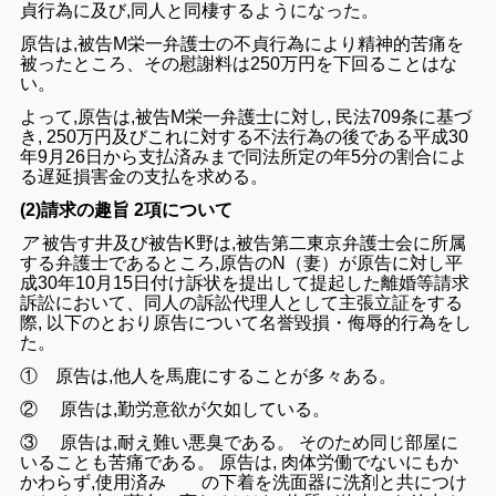
貞行為に
及び,
同人
と
同棲する
よう
になっ
た。
原告は,
被告M
栄一弁護士
の不貞行為により精神的苦痛を
被っ
たとこ
ろ、その
慰謝料
は
250
万
円
を下回る
ことは
な
い
。
よって,原告は,
被告M栄一弁護士
に対し,
民法
709条に基づ
き
,
250
万
円
及びこれ
に対する不法行為
の後で
ある平成
30
年
9月
26日から支払
済みまで同法所定の年5分の
割合によ
る遅延損害
金の支払を求める。
(2)請求の趣旨 2項について
ア
被告す井
及び
被告K野
は
,被告第二東京弁護士
会に
所属
す
る
弁護士
で
ある
ところ,原告のN（妻）
が
原告に対し平
成30
年
10月
15
日付け訴状
を
提出
して
提起
した
離婚等請求
訴訟におい
て、
同人
の
訴訟代理人
として
主張
立証を
する
際, 以下
のとおり原
告について
名誉毀損
・
侮辱的行為
をし
た
。
①
原告
は,他人を馬鹿にする
こと
が多々
ある。
②
原告
は
,
勤労意欲が
欠如している。
③
原告は,耐え難い
悪臭
である。 そのため同じ
部屋に
いること
も苦痛で
ある
。 原告は,
肉体労働
でない
にもか
かわらず
,
使用
済み の
下着を洗面
器に洗剤と共につけ