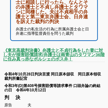
士に相談しに行ったら、なんとそ
の弁護士と不貞し弁護士とタワマ
ンに同棲した。夫は不貞相手の弁
護士と第二東京弁護士会、日弁連
を訴えた裁判の判決
弁護士の私生活の行為に所属弁護士会と日
弁連に指導監督責任を問うた裁判
《東京高裁判決書》弁護士と不貞行為をした妻に対
し夫が損害賠償請求/弁護士は南青山のタワマン36階
に住み真っ赤なポルシェのボス弁！
令和4年10月28日判決言渡 同日原本頜収
同日原本領収
裁判所書記官
令和3年(D)第408号損害賠償等請求事件
口頭弁論の終結
の日 令和4年10月12日
判
決
原告 夫