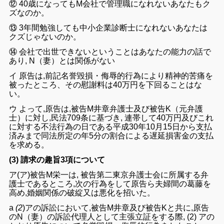
⑫ 40
歳になって
もM会社
で
管理職
になれない
あなた
もク
ズなの
か
。
⑬ 3
年間勉強
して
も中小企業診断士に
なれないあなたは
クズじ
ゃない
の
か
。
⑭
会社で出世できないということはあなたの能力の話で
あり
, N（妻）
とは
関係が
ない
イ 原告は
,前記名誉毀損・侮辱的行為により精神的苦痛を
被った
ところ、その
慰謝料
は
40
万円
を下回る
こと
はな
い
。
ウ よって,原告は
,被告M井章弁護士及び被告K（元弁護
士）
に対し
,
民法7
09
条に基づき
,
連帯
して
40
万円及び
これ
に対する
不法行為の
日で
ある平成
30年
10月15日から
支払
済みまで
同
法
所定
の年
5
分
の
割合による遅延損害金の
支払
を
求める。
(3)
請求の趣旨3項について
ア(ア)
被告M栄一
は
, 被告第二東京弁護士
会に
所属
する
弁
護士
であ
るところ,
次の
行為を
して原告ら
夫婦間
の
葛藤
を
高め,
婚姻関
係の
破綻
又は
悪化を
招いた。
a
(
2
)ア
の訴訟において,
被告M井章
及び
被告K
と共に
,
原告
のN（
妻）の
訴訟代理人
として
主張立証を
する際,
(2
)
アの