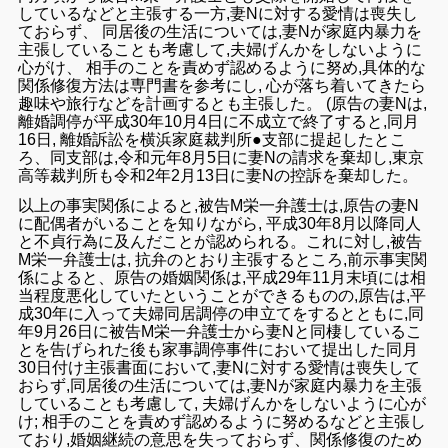
して
いる
などと主張
する
一方
,妻N
に対する愛情は喪失
し
ておらず、
同居後の
生活につい
ては,妻N
が
家庭内暴力
を
主張していること
も
考慮して,
夫婦げ
ん
かを
しないよう
に
心がけ
、
相手
のこと
を
責めず認めるように努
め,
具体的な
関係修復
方法は
専門
書
を参考に
し, 心
が
落ち着いて
き
たら
趣味
や
旅行など
を
計画する
と
も
主張した。
(
原告の
妻Nは,
離婚調停が
平成30
年10月
4日
に不成立
で
終了すると,
同月
16
日, 離婚
訴訟を
横浜家庭裁判所●支部
に提起
した
とこ
ろ
、同
支部は
,
令和元年
8
月
5日に妻Nの
請求
を
棄却
し
,東京
高等裁判所も令和2年2月
13日に妻Nの
控訴を棄
却し
た
。
以上の
事実関係による
と
,被告M
栄一弁護士は,原告の妻N
に配偶者
がいることを
知りながら
,
平成30年8月以降同人
と
不貞行為
に及
んだこと
が
認め
られる
。
これに対し
,被告
M栄一弁護士
は, 抗弁の
とおり主張する
ところ,前
示
事実関
係
によると、原告の
婚姻関係は
,平成
29
年
11
月末頃
には
相
当程度悪化し
ていたということ
ができる
ものの,原告は,平
成
3
0年
に入っ
て
夫婦同居調停
の
申
立て
を
するとともに,
同
年
9
月26
日に
被告M
栄一弁護士
から妻N
と
同棲
して
いる
こ
と
を
告げられた後
も家事
調停事件
において
提出した同月
30日
付け
主張書面
において,妻N
に対する
愛情は喪失
して
おらず,
同居後
の生活について
は,妻Nが
家庭内暴力を
主張
して
いる
こと
も考慮
して, 夫婦げんか
を
し
ない
よ
うに心が
け;
相手
のことを責めず
認める
よう
に努めるなど
と
主張
し
ており
,
婚姻
継続の意思を
失って
おら
ず
、関係修復のため