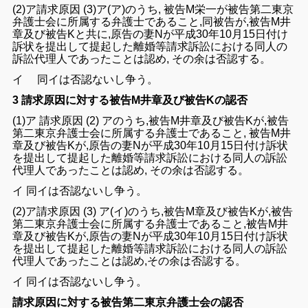
(
2)ア
請求原因 (3)ア
(ア)の
うち
,
被告M
栄一
が被告第二東京
弁護士
会に
所属
する弁護士であること,
同被告が
,
被告M井
章
及び
被告K
と共に,原告の妻N
が平成
30年
10
月
15
日
付け
訴状
を
提出し
て
提起
した
離婚等請求訴訟
における
同人
の
訴訟代理人
であ
ったことは認め
,
その余は否認する。
イ
同イ
は否認
ないし争う。
3 請求原因に対する被告M井章及び被告Kの認否
(1
)
ア
請求
原因
(
2)
ア
の
うち,
被告M井章
及び
被告Kが,被告
第
二東京弁護士
会に
所属する弁護士
で
ある
こと,
被告M井
章
及び
被
告K
が,
原告の妻N
が平成30
年10月
15
日
付け
訴状
を提出
して
提起
し
た離婚等請求訴訟における同人
の
訴訟
代理人
で
あっ
た
ことは認め, その余は否認
する
。
イ
同イは
否認
ないし争う。
(
2)ア請求原因 (
3
)
ア(イ)のうち,
被告M章及び被告Kが,被告
第
二東京弁護士
会に
所属する弁護士
であること,
被告M井
章及び
被告Kが,原告の妻Nが平成30年
10
月
15
日
付け訴
状
を
提出
して
提起
した
離婚等請求訴訟
における
同人
の
訴訟
代理人
であったことは認め,その余は否認
する
。
イ
同イは
否認
ないし争う。
請求原因に対する被告第二東京弁護士会の認否