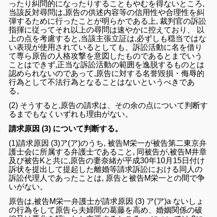
ったり
糾問
的
になったりする
こと
もやむを得ない
ところ,
当該反対尋
問
は,
原告の
供述内容等の信用性
や
合理性を糾
弾する
ために行っ
た
こ
と
が明らか
である
上, 裁判官
の
訴訟
指揮に従って
それ以上の
尋問
は速
やかに
控えており
、 以
上
の点
を考慮
すると,
当該主張立証は,必ず
し
も
穏当ではな
い
表現が使用さ
れているとしても
、
訴訟
活動に
名を
借り
て専ら原告の
人格攻撃
を
意図
したもので
ある
とまでいう
ことは
でき
ず,
正当な訴訟活動
の範囲を
逸脱する
ものとは
認められ
ない
のであっ
て,原告に対する
名誉毀損
・
侮辱的
行為
として
不法行為
と
なる
ことは
ないというべきであ
る。
(
2)
そうすると,原告の
請求
は、その余の点について判断
す
る
までも
な
くいずれも
理由が
ない。
請求原因 (3) について判断する
。
(
1
)請求原因
(
3
)
ア(ア)のうち,
被告M
栄一
が被告第二東京弁
護士
会に
所属
する弁護士
で
ある
こと
,
同
被告が
,
被告M井章
及び
被告K
と
共
に,原告の妻
奈緒が
平成30年
10
月
15
日
付け
訴状を提出して
提起
した
離婚等請求訴訟
における
同人
の
訴訟代理人
であったことは, 原告
と
被告M
栄一との
間
で争
い
がない
。
原告は
,
被告M
栄一弁護士
が請求原因 (3)
ア(
ア)
a
ないしょ
の
行為を
して原告
ら
夫婦間
の
葛藤を
高め、
婚姻関係
の
破