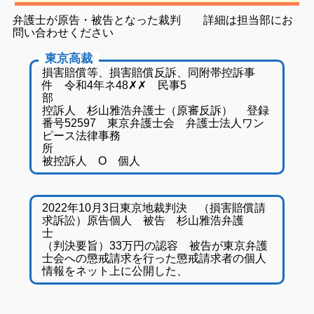
弁護士が原告・被告となった裁判 詳細は担当部にお
問い合わせください
東京高裁
損害賠償等、損害賠償反訴、同附帯控訴事
件 令和4年ネ48✗✗ 民事5
部
控訴人 杉山雅浩弁護士（原審反訴） 登録
番号52597 東京弁護士会 弁護士法人ワン
ピース法律事務
被控訴人 O 個人
2022年10月3日東京地裁判決 （損害賠償請
求訴訟）原告個人 被告 杉山雅浩弁護
（判決要旨）33万円の認容 被告が東京弁護
士会への懲戒請求を行った懲戒請求者の個人
情報をネット上に公開した、