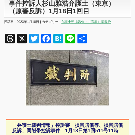
事件控訴人杉山雅浩弁護士（東京）
（原審反訴）1月18日1回目
投稿日 : 2023年1月18日 | カテゴリー :
弁護士懲戒処分・（官報）掲載分
Threads
X
Twitter
Facebook
Hatena
Line
共
有
「弁護士裁判情報」控訴審 損害賠償等、損害賠償
反訴、同附帯控訴事件 1月18日第1回511号11時