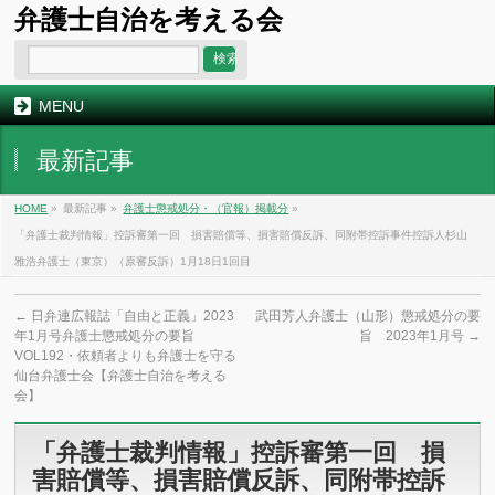
弁護士自治を考える会
MENU
最新記事
HOME
»
最新記事 »
弁護士懲戒処分・（官報）掲載分
»
「弁護士裁判情報」控訴審第一回 損害賠償等、損害賠償反訴、同附帯控訴事件控訴人杉山
雅浩弁護士（東京）（原審反訴）1月18日1回目
←
日弁連広報誌「自由と正義」2023
武田芳人弁護士（山形）懲戒処分の要
年1月号弁護士懲戒処分の要旨
旨 2023年1月号
→
VOL192・依頼者よりも弁護士を守る
仙台弁護士会【弁護士自治を考える
会】
「弁護士裁判情報」控訴審第一回 損
害賠償等、損害賠償反訴、同附帯控訴