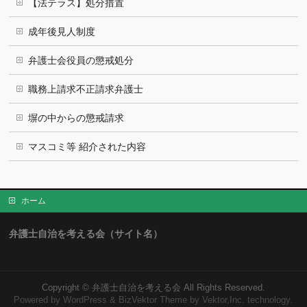
【法テラス】処分措置
成年後見人制度
弁護士会役員の懲戒処分
職務上請求不正請求弁護士
塀の中からの懲戒請求
マスコミ等 紹介された内容
ホーム
弁護士自治を考える会（サイト名）
Copyright ©
弁護士自治を考える会
All Rights Reserved.
Powered by
WordPress
&
BizVektor Theme
by Vektor,Inc. technology.