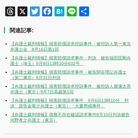
Threads
X
Twitter
Facebook
Hatena
Line
共
有
関連記事:
【弁護士裁判情報】損害賠償請求控訴事件・被控訴人第一東京
弁護士会 8月16日第1回
【弁護士裁判情報】損害賠償請求事件・判決 被告福田匡剛弁
護士（埼玉）9月8日13時10分632号
【弁護士裁判情報】損害賠償請求事件・被告関谷理記弁護士
（第二東京）8月31日判決
【弁護士裁判情報】損害賠償請求控訴事件、被控訴人廣瀬太亮
弁護士（東京）9月7日高裁第1回
【弁護士裁判情報】損害賠償請求事件 9月6日13時10分 判
決 原告金竜介弁護士（東京）「大量懲戒事件」
【弁護士裁判情報】債務不存在確認請求事件8月10日判決被告
河野孝之弁護士（東京）