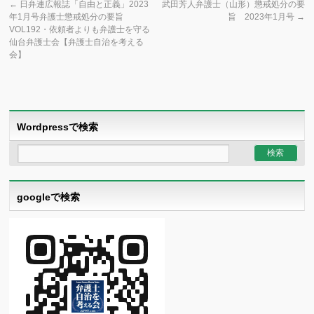
←
日弁連広報誌「自由と正義」2023
武田芳人弁護士（山形）懲戒処分の要
年1月号弁護士懲戒処分の要旨
旨 2023年1月号
→
VOL192・依頼者よりも弁護士を守る
仙台弁護士会【弁護士自治を考える
会】
Wordpressで検索
googleで検索