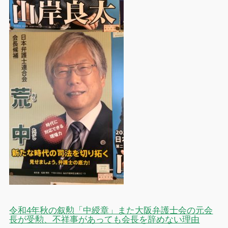
令和4年秋の叙勲「中綬章」また大阪弁護士会の元会
長が受勲、不祥事があっても会長を辞めない理由