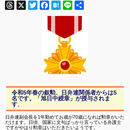
Threads
X
Twitter
Facebook
Hatena
Line
共
有
令和5年春の叙勲、日弁連関係者からは5
名です。「旭日中綬章」が授与されま
す
。
日弁連副会長を1年勤めてお歳が70歳になれば勲章がいた
だけます。日頃、国家に文句ばっかり言っている弁護士
ですがやはり勲章はいただきたいようです。