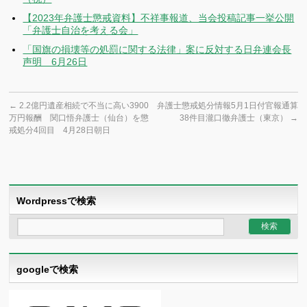
【2023年弁護士懲戒資料】不祥事報道、当会投稿記事一挙公開
「弁護士自治を考える会」
「国旗の損壊等の処罰に関する法律」案に反対する日弁連会長
声明 6月26日
←
2.2億円遺産相続で不当に高い3900
弁護士懲戒処分情報5月1日付官報通算
万円報酬 関口悟弁護士（仙台）を懲
38件目瀧口徹弁護士（東京）
→
戒処分4回目 4月28日朝日
Wordpressで検索
googleで検索