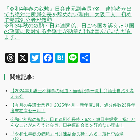
『令和4年春の叙勲』日弁連元副会長7名、逮捕者が出
ても絶対に所属会長を辞めない理由。大阪二人、初め
て懲戒処分者が叙勲
令和3年秋の叙勲・日弁連関係、日ごろ国を訴えたり国
の政策に反対する弁護士が勲章だけは喜んでいただき
ます、
Threads
X
Twitter
Facebook
Hatena
Line
共
有
関連記事:
【2024年弁護士不祥事の報道・当会記事一覧】弁護士自治を考
える会
【今月の弁護士業界】2025年4月・新年度1月、処分件数23件年
度末在庫セール！
令和七年秋の叙勲』日弁連副会長枠・6名・旭日中綬章（祝）ど
んなことがあろうと会長、日弁連副会長を辞めない理由！
『令和七年春の叙勲』日弁連副会長枠・六名・旭日中綬章
（祝）