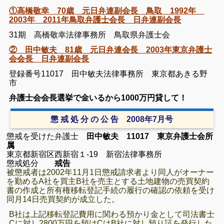
①高橋敬幸 70歳 元日弁連副会長 鳥取 1992年
2003年 2011年鳥取弁護士会長 日弁連副会長
31期 高橋敬幸法律事務所 鳥取県弁護士会
② 田中敏夫 81歳 元日弁連会長 2003年東京弁護士
会会長 日弁連副会長
登録番号11017 田中敏夫法律事務所 東京都あきる野
市
弁護士会会長選挙で金いるから1000万円貸して！
懲 戒 処 分 の 公 告 2008年7月号
懲戒を受けた弁護士
田中敏夫 11017 東京弁護士会所
属
東京都新宿区西新宿１-19
新宿法律事務所
懲戒処分
戒告
被懲戒者は2002年11月1日懲戒請求者より同人がオーナー
を勤めるA社を買主B社を売主とする土地建物の売買契約
書の作成と所有権移転登記手続の履行の確認の依頼を受け
同月14日売買契約が成立した。
B社は上記移転登記費用に関わる預かり金として司法書士
Cに対し2800万円を預けCはB社に対し預り証を発行した