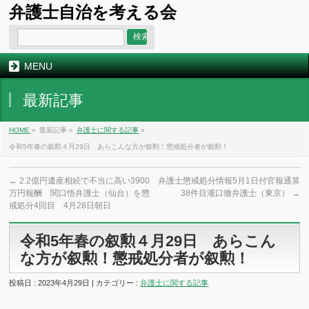
弁護士自治を考える会
MENU
最新記事
HOME
»
最新記事 »
弁護士に関する記事
»
令和5年春の叙勲４月29日 あらこんな方が叙勲！懲戒処分者が叙勲！
←
2.2億円遺産相続で不当に高い3900
弁護士懲戒処分情報5月1日付官報通算
万円報酬 関口悟弁護士（仙台）を懲
38件目瀧口徹弁護士（東京）
→
戒処分4回目 4月28日朝日
令和5年春の叙勲４月29日 あらこん
な方が叙勲！懲戒処分者が叙勲！
投稿日 : 2023年4月29日 | カテゴリー :
弁護士に関する記事