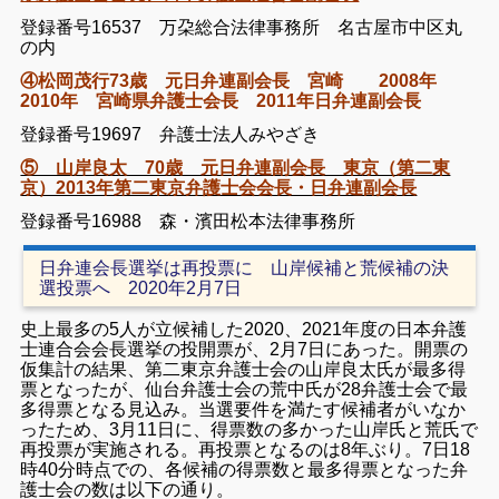
登録番号16537 万朶総合法律事務所 名古屋市中区丸
の内
④松岡茂行73歳 元日弁連副会長 宮崎 2008年
2010年 宮崎県弁護士会長 2011年日弁連副会長
登録番号19697 弁護士法人みやざき
⑤ 山岸良太 70歳 元日弁連副会長 東京（第二東
京）2013年第二東京弁護士会会長・日弁連副会長
登録番号16988 森・濱田松本法律事務所
日弁連会長選挙は再投票に 山岸候補と荒候補の決
選投票へ 2020年2月7日
史上最多の5人が立候補した2020、2021年度の日本弁護
士連合会会長選挙の投開票が、2月7日にあった。開票の
仮集計の結果、第二東京弁護士会の山岸良太氏が最多得
票となったが、仙台弁護士会の荒中氏が28弁護士会で最
多得票となる見込み。当選要件を満たす候補者がいなか
ったため、3月11日に、得票数の多かった山岸氏と荒氏で
再投票が実施される。再投票となるのは8年ぶり。7日18
時40分時点での、各候補の得票数と最多得票となった弁
護士会の数は以下の通り。