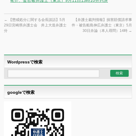
竜介、金哲敏弁護士（東京）9月11日13時10分判決
←
【懲戒処分に関する会長談話】5月
【弁護士裁判情報】損害賠償請求事
29日宮崎県弁護士会 井上大造弁護士
件・被告船島伸広弁護士（東京）5月
分
30日弁論（本人尋問）14時
→
Wordpressで検索
googleで検索