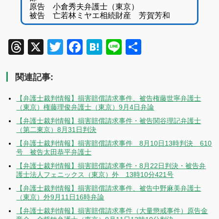
原告 小倉秀夫弁護士（東京）
被告 亡若林ミヤエ相続財産 芳賀芳和
Threads
X
Twitter
Facebook
Hatena
Line
共
有
関連記事:
【弁護士裁判情報】損害賠償請求事件、被告権藤世寧弁護士
（東京）権藤理俊弁護士（東京）9月4日弁論
【弁護士裁判情報】損害賠償請求事件・被告関谷理記弁護士
（第二東京）8月31日判決
【弁護士裁判情報】損害賠償請求事件 8月10日13時判決 610
号 被告太田恭平弁護士
【弁護士裁判情報】損害賠償請求事件・8月22日判決・被告弁
護士法人フェニックス（東京）外 13時10分421号
【弁護士裁判情報】損害賠償請求事件、被告中野麻美弁護士
（東京）外9月11日16時弁論
【弁護士裁判情報】損害賠償請求事件（大量懲戒事件）原告金