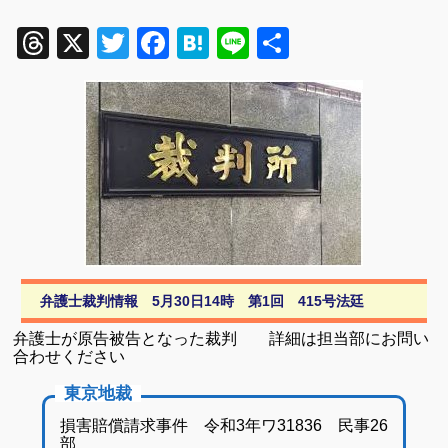
Threads
X
Twitter
Facebook
Hatena
Line
共
有
弁護士裁判情報 5月30日14時 第1回 415号法廷
弁護士が原告被告となった裁判 詳細は担当部にお問い
合わせください
東京地裁
損害賠償請求事件 令和3年ワ31836 民事26
部