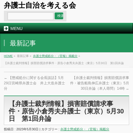
弁護士自治を考える会
MENU
最新記事
HOME
»
最新記事 »
弁護士懲戒処分・（官報）掲載分
»
【弁護士裁判情報】損害賠償請求事件・原告小倉秀夫弁護士（東京）5月30日 第1回弁論
←
【懲戒処分に関する会長談話】5月
【弁護士裁判情報】損害賠償請求事
29日宮崎県弁護士会 井上大造弁護士
件・被告船島伸広弁護士（東京）5月
分
30日弁論（本人尋問）14時
→
【弁護士裁判情報】損害賠償請求事
件・原告小倉秀夫弁護士（東京）5月30
日 第1回弁論
投稿日 : 2023年5月30日 | カテゴリー :
弁護士懲戒処分・（官報）掲載分