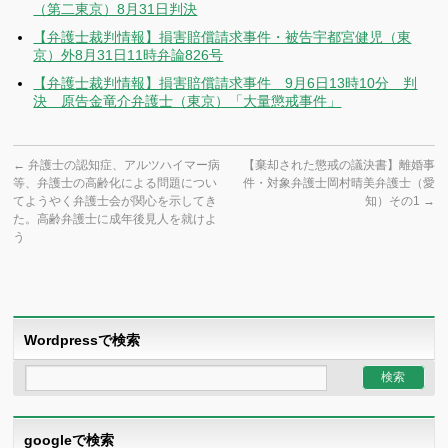
（第二東京）8月31日判決
【弁護士裁判情報】損害賠償請求事件・被告宇都宮健児（東
京）外8月31日11時弁論826号
【弁護士裁判情報】損害賠償請求事件 9月6日13時10分 判
決 原告金竜介弁護士（東京）「大量懲戒事件」
←
弁護士の認知症、アルツハイマー病
【棄却された懲戒の議決書】離婚事
等、弁護士の高齢化による問題につい
件・対象弁護士岡村晴美弁護士（愛
てようやく弁護士会が関心を示してき
知）その1
→
た。高齢弁護士に成年後見人を就けよ
う
Wordpressで検索
googleで検索