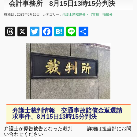
会計事務所 8月15日13時15分判決
投稿日 : 2023年8月15日 | カテゴリー :
弁護士懲戒処分・（官報）掲載分
Threads
X
Twitter
Facebook
Hatena
Line
共
有
弁護士裁判情報 交通事故賠償金返還請
求事件、8月15日13時15分判決
弁護士が原告被告となった裁判 詳細は担当部にお問
い合わせください