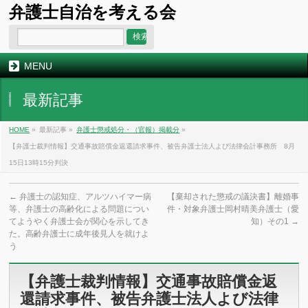
弁護士自治を考える会
MENU
最新記事
HOME
»
最新記事 »
弁護士懲戒処分・（官報）掲載分
»
【弁護士裁判情報】交通事故賠償金返還請求事件、被告弁護士法人よび法律会計事務所 8月
15日13時15分判決
←
弁護士の認知症、アルツハイマー病
【棄却された懲戒の議決書】離婚事
等、弁護士の高齢化による問題につい
件・対象弁護士岡村晴美弁護士（愛
てようやく弁護士会が関心を示してき
知）その1
→
た。高齢弁護士に成年後見人を就けよ
う
【弁護士裁判情報】交通事故賠償金返
還請求事件、被告弁護士法人よび法律