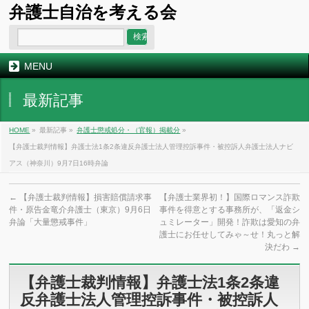
弁護士自治を考える会
MENU
最新記事
HOME
»
最新記事 »
弁護士懲戒処分・（官報）掲載分
»
【弁護士裁判情報】弁護士法1条2条違反弁護士法人管理控訴事件・被控訴人弁護士法人ナビ
アス（神奈川）9月7日16時弁論
←
【弁護士裁判情報】損害賠償請求事
【弁護士業界初！】国際ロマンス詐欺
件・原告金竜介弁護士（東京）9月6日
事件を得意とする事務所が、「返金シ
弁論「大量懲戒事件」
ュミレーター」開発！詐欺は愛知の弁
護士にお任せしてみゃ～せ！丸っと解
決だわ
→
【弁護士裁判情報】弁護士法1条2条違
反弁護士法人管理控訴事件・被控訴人