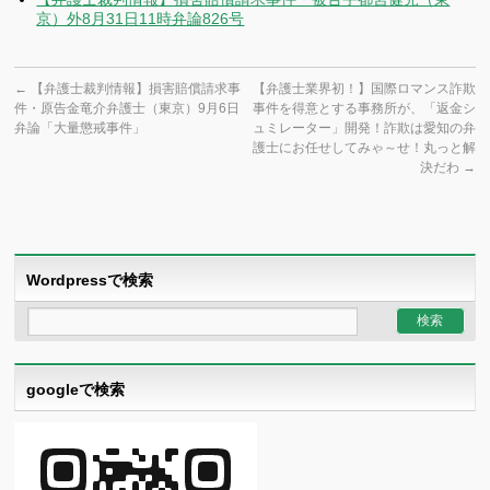
京）外8月31日11時弁論826号
←
【弁護士裁判情報】損害賠償請求事
【弁護士業界初！】国際ロマンス詐欺
件・原告金竜介弁護士（東京）9月6日
事件を得意とする事務所が、「返金シ
弁論「大量懲戒事件」
ュミレーター」開発！詐欺は愛知の弁
護士にお任せしてみゃ～せ！丸っと解
決だわ
→
Wordpressで検索
googleで検索