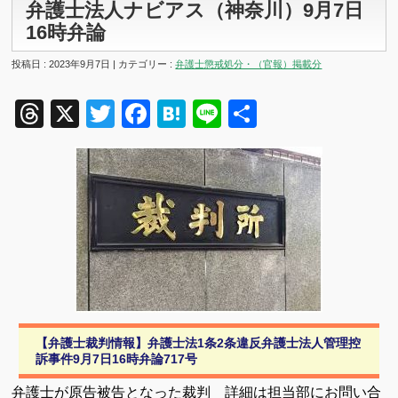
弁護士法人ナビアス（神奈川）9月7日
16時弁論
投稿日 : 2023年9月7日 | カテゴリー :
弁護士懲戒処分・（官報）掲載分
Threads
X
Twitter
Facebook
Hatena
Line
共
有
【弁護士裁判情報】弁護士法1条2条違反弁護士法人管理控
訴事件9月7日16時弁論717号
弁護士が原告被告となった裁判 詳細は担当部にお問い合