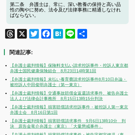
第二条 弁護士は、常に、深い教養の保持と高い品
性の陶やに努め、法令及び法律事務に精通しなけれ
ばならない。
Threads
X
Twitter
Facebook
Hatena
Line
共
有
関連記事:
【弁護士裁判情報】保険料支払い請求控訴事件・控訴人東京都
弁護士国民健康保険組合 8月23日14時第1回
【弁護士裁判情報】未払い養育費請求控訴事件8月10日弁論・
被控訴人中田俊明弁護士（第一東京）
【弁護士裁判情報】交通事故賠償金返還請求事件、被告弁護士
法人よび法律会計事務所 8月15日13時15分判決
【弁護士裁判情報】損害賠償請求控訴事件・被控訴人第一東京
弁護士会 8月16日第1回
【弁護士裁判情報】損害賠償請求事件 9月6日13時10分 判
決 原告金竜介弁護士（東京）「大量懲戒事件」
【弁護士裁判情報】損害賠償請求事件・被告宇都宮健児（東