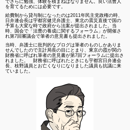
でさらに勉強、体験を積まねばなりません。良い法曹人
を育てるためには必要です。
給費制から貸与制になったのは2011年民主党政権の時、
日弁連会長は宇都宮健児弁護士、東北の震災直後で国の
予算も大変な時で政府から法案が提出されました。当
時、国会で「法曹の養成に関するフォーラム」が開催さ
れ第7回審議会で筆者の意見書も提出されました。
当時、弁護士に批判的なブログは筆者のものしかありま
せんでしたので主計局長の目にとまり、東京の霞が関の
財務省に呼ばれ筆者の意見書が第7回フォーラムに提出さ
れました。 財務省に呼ばれたときにも宇都宮日弁連会
長、枝野議員とお亡くなりになりました議員も抗議に来
ていました。