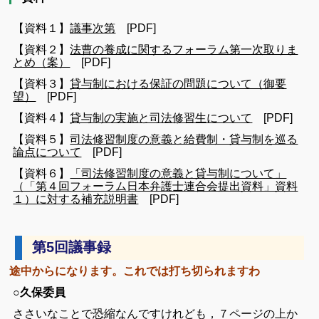
【資料１】
議事次第
[PDF]
【資料２】
法曹の養成に関するフォーラム第一次取りま
とめ（案）
[PDF]
【資料３】
貸与制における保証の問題について（御要
望）
[PDF]
【資料４】
貸与制の実施と司法修習生について
[PDF]
【資料５】
司法修習制度の意義と給費制・貸与制を巡る
論点について
[PDF]
【資料６】
「司法修習制度の意義と貸与制について」
（「第４回フォーラム日本弁護士連合会提出資料」資料
１）に対する補充説明書
[PDF]
第5回議事録
途中からになります。これでは打ち切られますわ
○
久保委員
ささいなことで恐縮なんですけれども，７ページの上か