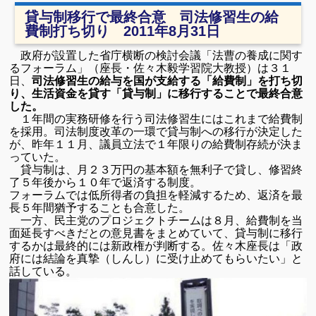
貸与制移行で最終合意 司法修習生の給
費制打ち切り 2011年8月31日
政府が設置した省庁横断の検討会議「法曹の養成に関す
るフォーラム」（座長・佐々木毅学習院大教授）は３１
日、
司法修習生の給与を国が支給する「給費制」を打ち切
り、生活資金を貸す「貸与制」に移行することで最終合意
した。
１年間の実務研修を行う司法修習生にはこれまで給費制
を採用。司法制度改革の一環で貸与制への移行が決定した
が、昨年１１月、議員立法で１年限りの給費制存続が決ま
っていた。
貸与制は、月２３万円の基本額を無利子で貸し、修習終
了５年後から１０年で返済する制度。
フォーラムでは低所得者の負担を軽減するため、返済を最
長５年間猶予することも合意した。
一方、民主党のプロジェクトチームは８月、給費制を当
面延長すべきだとの意見書をまとめていて、貸与制に移行
するかは最終的には新政権が判断する。佐々木座長は「政
府には結論を真摯（しんし）に受け止めてもらいたい」と
話している。