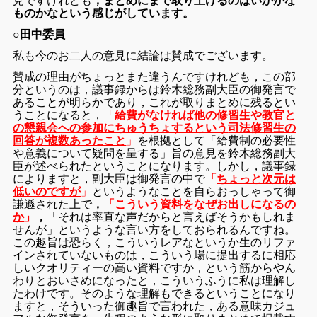
見ですけれども
，まとめにまで取り上げるのはいかがな
ものかなという感じがしています。
○田中委員
私も今のお二人の意見に結論は賛成でございます。
賛成の理由がちょっとまた違うんですけれども，この部
分というのは，議事録からは鈴木総務副大臣の御発言で
あることが明らかであり，これが取りまとめに残るとい
うことになると，
「
給費がなければ他の修習生や教官と
の懇親会への参加にちゅうちょするという
司法修習生の
回答が複数あったこと
」
を根拠として「給費制の必要性
や意義について疑問を呈する」旨の意見を鈴木総務副大
臣が述べられたということになります。しかし，議事録
によりますと，副大臣は御発言の中で
「
ちょっと次元は
低いのですが
」
というようなことを自らおっしゃって御
謙遜された上で
，
「
こういう資料をなぜお出しになるの
か
」
，
「それは率直な声だからと言えばそうかもしれま
せんが」というような言い方をしておられるんですね。
この趣旨は恐らく，こういうレアなというか生のリファ
インされていないものは，こういう場に提出するに相応
しいクオリティーの高い資料ですか，という筋からやん
わりとおいさめになったと，こういうふうに私は理解し
たわけです。そのような理解もできるということになり
ますと，そういった御趣旨で言われた，ある意味カジュ