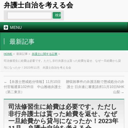
弁護士自治を考える会
MENU
最新記事
HOME
»
最新記事 »
弁護士に関する記事
»
司法修習生に給費は必要です。ただし非行弁護士は貰った給費を返せ、なぜ一旦給費から貸
与になったか！2023年11月 弁護士自治を考える会
←
【弁護士懲戒処分情報】11月10日
贈収賄事件の弁護活動で懲戒処分の弁
付官報通算102件目 中山雅雄弁護士
護士 日弁連に審査請求11月10日NHK
（第二東京）
山梨
→
司法修習生に給費は必要です。ただし
非行弁護士は貰った給費を返せ、なぜ
一旦給費から貸与になったか！2023年