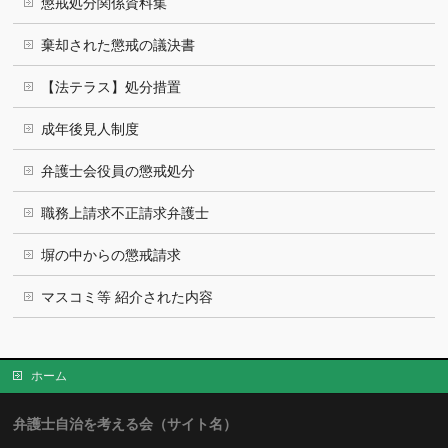
懲戒処分関係資料集
棄却された懲戒の議決書
【法テラス】処分措置
成年後見人制度
弁護士会役員の懲戒処分
職務上請求不正請求弁護士
塀の中からの懲戒請求
マスコミ等 紹介された内容
ホーム
弁護士自治を考える会（サイト名）