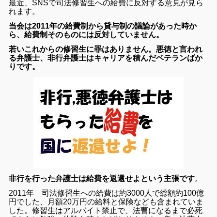
最近、SNSで司法修習生への給費に反対する意見が見ら
れます。
当会は2011年の給費制から貸与制の議論があった時か
ら、給費制そのものには反対していません。
若いこれからの修習生に罪はありません。悪徳と言われ
る弁護士、非行弁護士はキャリアを積んだベテランばか
りです。
非行を行った弁護士は給費を返還せよという主張です
。
2011年 司法修習生への給費は約3000人で総額約100億
円でした、月額20万円の給料と保険なども含まれていま
した。修習生はアルバイト禁止で、法曹になるまで必死