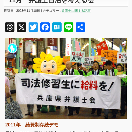
11月 弁護士自治を考える会
投稿日 : 2023年11月10日 | カテゴリー :
弁護士に関する記事
Threads
X
Twitter
Facebook
Hatena
Line
共
有
2011年 給費制存続デモ