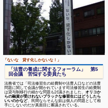
「ないな 貸す化しかないな！」
「法曹の養成に関するフォーラム」 第5
回会議 苦悩する委員たち
法務省では「司法修習生の給費制や法曹人口などの法曹
問題に関して会議が開かれています司法修習生の給費制
は貸与制移行の細かな問題も討議されました、
オリコか
らの融資が受けれないブラックな修習生にはどうしたら
いいのかなど
、民間ならそんな奴は個人の問題として相
手にしないのだが真面目に審議されている。