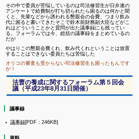
その中で委員が苦悩しているのは司法修習生が日弁連の
アンケートで給費制が打ち切られたら困るのは何かと聞
くと、先輩などから誘われる懇親会の会費、つまり飲み
代に困ると書いてきたそこで鈴木前財務副大臣などがこ
れはどういうことかと質問が出た議事録にも残ってい
る。フォーラムでは今、総括の議事録をまとめているの
だが
やはりこの懇親会費くれ、飲み代くれということは放置
することはできない
委員たちは苦悩した
オリコの審査も受からない司法修習生も困ったもんです
が！
法曹の養成に関するフォーラム第５回会
議（平成23年8月31日開催）
議事録
議事録
[PDF：246KB]
資料