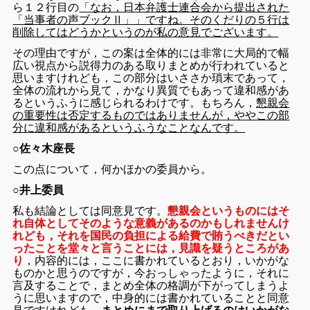
ら１２行目の
「なお，日本弁護士連合会から提出された
「当事者の声ブックⅡ」」ですね。そのくだりの５行は
削除してはどうかというのが私の意見でございます。
その理由ですが，この案は全体的には非常に大局的で幅
広い視点から説得力のある取りまとめが行われていると
思いますけれども，この部分はいささか瑣末であって，
全体の流れから見て，かなり異質でもあって違和感があ
るというふうに感じられるわけです。もちろん，
懇親会
の重要性は否定するものではありませんが，ややこの部
分に違和感があるというふうなことなんです。
○
佐々木座長
この点について，何かほかの委員から。
○
井上委員
私も結論としては同意見です。
懇親会というものにはそ
れ自体としてそのような
意義があるのかもしれませんけ
れども，
それを国民の負担による給費で賄うべきだとい
ったことを堂々と言うことには，見識を疑うところがあ
り
，内容的には，ここに書かれているとおり，いかがな
ものかと思うのですが，今おっしゃったように，それに
言及することで，まとめ全体の格調が下がってしまうよ
うに思いますので，中身的には書かれていることと同意