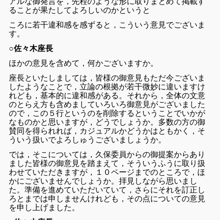
アルな御発言を，先程のような形に取りまとめて掲載す
ることが果たしてよろしいのかというと
ころに若干違和感を感ずると，こういう意見でございま
す。
○佐々木座長
ほかの意見を含めて，何かございますか。
座長といたしましては，皆様の御意見もただ今ございま
したようなことで，立論の根拠が若干微妙に違いますけ
れども，基本的に違和感がある。それから，全体の文意
のとらえ方も含めましていろいろ御意見がございました
ので，この５行というのを削除するということでいかが
なものかと思いますが，どうでしょうか。多数の方の御
賛同を得られれば，カジュアルかどうかはともかく，そ
ういう扱いでよろしゅうございましょうか。
では，そこについては，久保委員からの御提案からあり
ました皆様の御意見を踏まえて，そういうふうに取り扱
わせていただきますが，１０ページまでのところで，ほ
かにございませんでしょうか。拝見しながら思いまし
た。準備を進めていただいていて，さらにそれを訂正し
ろとまでは申しませんけれども，その点についての意見
を申し上げました。