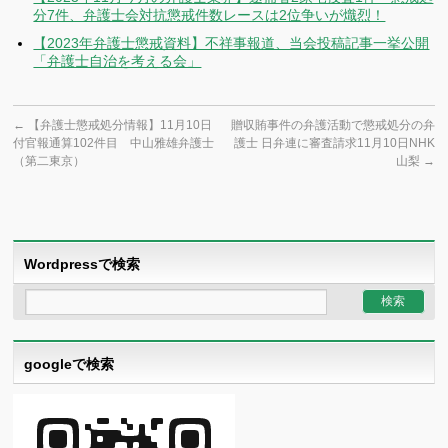
分7件、弁護士会対抗懲戒件数レースは2位争いが熾烈！
【2023年弁護士懲戒資料】不祥事報道、当会投稿記事一挙公開
「弁護士自治を考える会」
←
【弁護士懲戒処分情報】11月10日
贈収賄事件の弁護活動で懲戒処分の弁
付官報通算102件目 中山雅雄弁護士
護士 日弁連に審査請求11月10日NHK
（第二東京）
山梨
→
Wordpressで検索
googleで検索