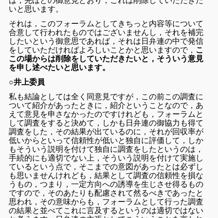
は，先ほどの御意見どおり，これは削除していただきた
いと思います。
それは，このフォーラムとしてきちっと内容等について
合意して行われたものではございませんし，それを補完
したいという御意思であれば，それは日弁連の中で発信
をしていただければよろしいことかと思いますので，
こ
この場からは削除をしていただきたいと，そういう意見
を申し述べたいと思
います。
○井上委員
私も結論としては全く同意見ですが，この前この調査に
ついて紹介があったときに，紹介ということなので，あ
えて意見を申さなかったのですけれども，フォーラムと
して調査をすると決めて，しかも日弁連の御協力も得て
調査をした，その結果が出ているのに，それが回収率が
低いからといって信頼性が低いと独自に評価して，しか
もそういう説明を付けて独自に調査をしたというのは，
手続的にも適切でない上，そういう説明を付けて実施し
ているという点で，そこまでの意図があったとは必ずし
も思いませんけれども，結果として調査の信頼性を損な
うもの，つまり，一定方向への誘導を生じさせ得るもの
ですので，そのあたりも配慮されて然るべきであったと
思われ，その意味からも，フォーラムとして行った調査
の結果と並べてこれに言及するというのは適切ではない