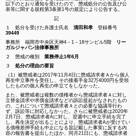
以下のとおり通知を受けたので、懲戒処分の公告及び公
表等に関する規程第3条第1号の規定により公告する。
記
１ 処分を受けた弁護士氏名
清田和孝
登録番号
39449
事務所 福岡市中央区天神4－1－18サンビル5階
リー
ガルジャパン法律事務所
２ 懲戒の種別
業務停止1年6月
３
処分の理由の要旨
（1）被懲戒者は2017年11月4日に懲戒請求者Ａから個人
再生申立事件を受任し、その後着手金32万4000円を受領
したものの個人再生の申立てをしなかった。
また、被懲戒者は複数の債権者から懲戒請求者Ａに対し
立替金請求や求償金請求などの訴訟提起がなされたもの
の、これについて懲戒請求者Ａとの必要な協議等行わ
ず、訴訟等に対応しなかった。さらに被懲戒者は2020年
2月7日、懲戒請求者Aに対し、翌週中に申立手続を完了
し、再生決定が出ることにより、懲戒請求者Aが受けてい
る債権差押手続も中止になる旨記載した事実に反する内
容の報告書を提出したほか、同月21日にも、懲戒請求者