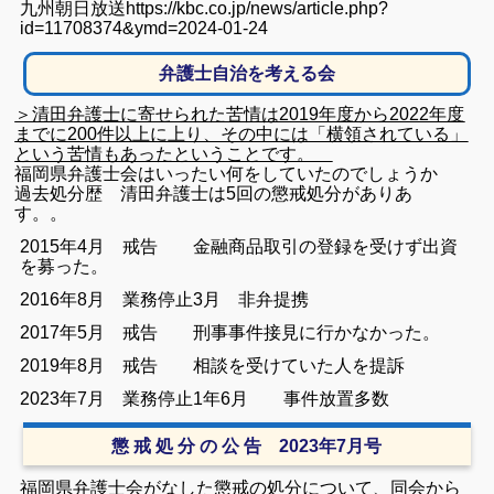
九州朝日放送https://kbc.co.jp/news/article.php?
id=11708374&ymd=2024-01-24
弁護士自治を考える会
＞清田弁護士に寄せられた苦情は2019年度から2022年度
までに200件以上に上り、その中には「横領されている」
という苦情もあったということです。
福岡県弁護士会はいったい何をしていたのでしょうか
過去処分歴 清田弁護士は5回の懲戒処分がありあ
す。。
2015年4月 戒告 金融商品取引の登録を受けず出資
を募った。
2016年8月 業務停止3月 非弁提携
2017年5月 戒告 刑事事件接見に行かなかった。
2019年8月 戒告 相談を受けていた人を提訴
2023年7月 業務停止1年6月 事件放置多数
懲 戒 処 分 の 公 告 2023年7月号
福岡県弁護士会がなした懲戒の処分について、同会から