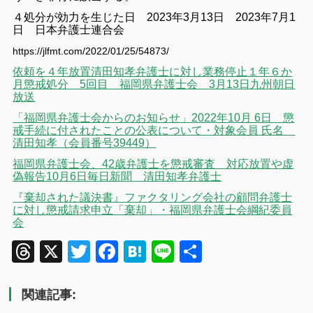
４処分が効力を生じた日 2023年3月13日 2023年7月1
日 日本弁護士連合会
https://jlfmt.com/2022/01/25/54873/
依頼を４年放置清田知孝弁護士に対し業務停止１年６か
月懲戒処分 5回目 福岡県弁護士会 3月13日九州朝日
放送
「福岡県弁護士会からのお知らせ」2022年10月 6日 懲
戒手続に付されたことの公表について・対象会員 氏名
清田知孝（会員番号39449）
福岡県弁護士会、42歳弁護士を懲戒審査 対応放置や虚
偽報告10月6日毎日新聞 清田知孝弁護士
『棄却された議決書』ファクタリング会社の顧問弁護士
に対し懲戒請求申立「棄却」・福岡県弁護士会綱紀委員
会
Threads
X
Twitter
Facebook
Hatena
Line
共
有
関連記事: