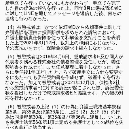
産申立てを行っていないにもかかわらず、申立てを完了
した旨の虚偽の報告を行った上、同年8月に懲戒請求者C
に対してLINEを通じてメッセージを返信した後、何らの
連絡も行わなかった。
（4）被懲戒者は、かつて依頼者Dから依頼事件に関して
弁護過誤を理由に損害賠償を求められた訴訟において、
弁護士賠償責任保険を使って和解金を支払うことを表明
した上で2021年3月12日、裁判上の和解に応じながら、
その支払いをせず、保険金の請求手続をしなかった。
（5）被懲戒者は2018年4月6日、懲戒請求者E及び同人が
代表者を務める株式会社の債務整理を受任したが、委任
契約書を作成せず、また任意整理に着手しなかった、さ
らに受任後1年ほどしたところで破産申立に方針を変更す
るにあたっても委任契約書を作成せず、破産申立を行わ
なかった。加えて被懲戒者は2021年12月頃、債権者2社
から懲戒請求者Eに対する訴訟が起こされた際、訴訟委任
状を提出しただけで懲戒請求者Eと協議せず、その後の対
応を行わなかった。
（6）被懲戒者の上記（1）の行為は弁護士職務基本規程
第5条、第35条及び第36条に、上記（2）及び（5）の行
為は同規程第30条、第35条及び第36条に違反し、いしれ
も弁護士法第56条第1項に定める弁護士としての品位を失
うべき非行に該当する。