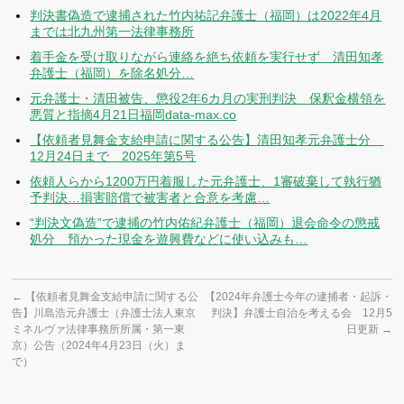
判決書偽造で逮捕された竹内祐記弁護士（福岡）は2022年4月
までは北九州第一法律事務所
着手金を受け取りながら連絡を絶ち依頼を実行せず 清田知孝
弁護士（福岡）を除名処分…
元弁護士・清田被告、懲役2年6カ月の実刑判決 保釈金横領を
悪質と指摘4月21日福岡data-max.co
【依頼者見舞金支給申請に関する公告】清田知孝元弁護士分
12月24日まで 2025年第5号
依頼人らから1200万円着服した元弁護士、1審破棄して執行猶
予判決…損害賠償で被害者と合意を考慮…
“判決文偽造”で逮捕の竹内佑紀弁護士（福岡）退会命令の懲戒
処分 預かった現金を遊興費などに使い込みも…
←
【依頼者見舞金支給申請に関する公
【2024年弁護士今年の逮捕者・起訴・
告】川島浩元弁護士（弁護士法人東京
判決】弁護士自治を考える会 12月5
ミネルヴァ法律事務所所属・第一東
日更新
→
京）公告（2024年4月23日（火）ま
で）