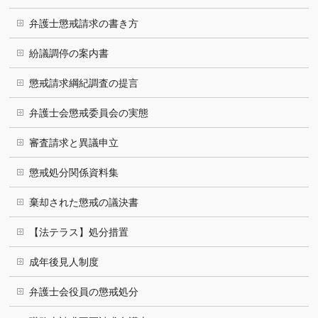
弁護士懲戒請求の書き方
紛議調停の案内書
懲戒請求綱紀調査の提言
弁護士会懲戒委員会の実態
審査請求と異議申立
懲戒処分関係資料集
棄却された懲戒の議決書
【法テラス】処分措置
成年後見人制度
弁護士会役員の懲戒処分