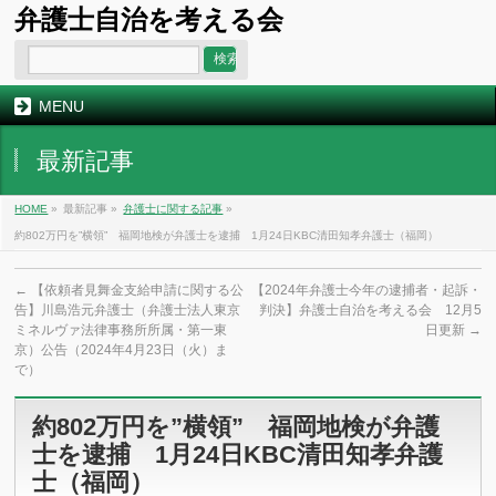
弁護士自治を考える会
MENU
最新記事
HOME
»
最新記事 »
弁護士に関する記事
»
約802万円を”横領” 福岡地検が弁護士を逮捕 1月24日KBC清田知孝弁護士（福岡）
←
【依頼者見舞金支給申請に関する公
【2024年弁護士今年の逮捕者・起訴・
告】川島浩元弁護士（弁護士法人東京
判決】弁護士自治を考える会 12月5
ミネルヴァ法律事務所所属・第一東
日更新
→
京）公告（2024年4月23日（火）ま
で）
約802万円を”横領” 福岡地検が弁護
士を逮捕 1月24日KBC清田知孝弁護
士（福岡）