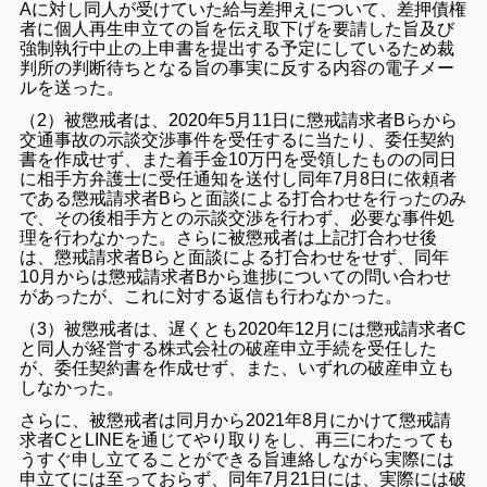
Aに対し同人が受けていた給与差押えについて、差押債権
者に個人再生申立ての旨を伝え取下げを要請した旨及び
強制執行中止の上申書を提出する予定にしているため裁
判所の判断待ちとなる旨の事実に反する内容の電子メー
ルを送った。
（2）被懲戒者は、2020年5月11日に懲戒請求者Bらから
交通事故の示談交渉事件を受任するに当たり、委任契約
書を作成せず、また着手金10万円を受領したものの同日
に相手方弁護士に受任通知を送付し同年7月8日に依頼者
である懲戒請求者Bらと面談による打合わせを行ったのみ
で、その後相手方との示談交渉を行わず、必要な事件処
理を行わなかった。さらに被懲戒者は上記打合わせ後
は、懲戒請求者Bらと面談による打合わせをせず、同年
10月からは懲戒請求者Bから進捗についての問い合わせ
があったが、これに対する返信も行わなかった。
（3）被懲戒者は、遅くとも2020年12月には懲戒請求者C
と同人が経営する株式会社の破産申立手続を受任した
が、委任契約書を作成せず、また、いずれの破産申立も
しなかった。
さらに、被懲戒者は同月から2021年8月にかけて懲戒請
求者CとLINEを通じてやり取りをし、再三にわたっても
うすぐ申し立てることができる旨連絡しながら実際には
申立てには至っておらず、同年7月21日には、実際には破