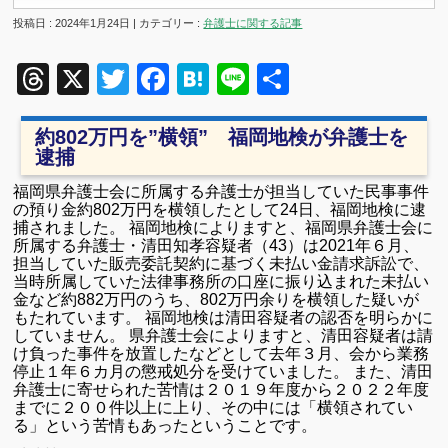
投稿日 : 2024年1月24日 | カテゴリー :
弁護士に関する記事
Threads
X
Twitter
Facebook
Hatena
Line
共
有
約802万円を”横領” 福岡地検が弁護士を
逮捕
福岡県弁護士会に所属する弁護士が担当していた民事事件
の預り金約802万円を横領したとして24日、福岡地検に逮
捕されました。 福岡地検によりますと、福岡県弁護士会に
所属する弁護士・清田知孝容疑者（43）は2021年６月、
担当していた販売委託契約に基づく未払い金請求訴訟で、
当時所属していた法律事務所の口座に振り込まれた未払い
金など約882万円のうち、802万円余りを横領した疑いが
もたれています。 福岡地検は清田容疑者の認否を明らかに
していません。 県弁護士会によりますと、清田容疑者は請
け負った事件を放置したなどとして去年３月、会から業務
停止１年６カ月の懲戒処分を受けていました。 また、清田
弁護士に寄せられた苦情は２０１９年度から２０２２年度
までに２００件以上に上り、その中には「横領されてい
る」という苦情もあったということです。