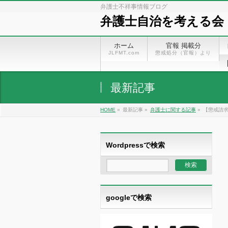
弁護士不祥事情報ブログ
弁護士自治を考える会
ホーム
官報 掲載分
JLFMT.com
懲戒処分（官報）より
最新記事
HOME
»
最新記事 »
弁護士に関する記事
»
【懲戒請求
Wordpressで検索
googleで検索