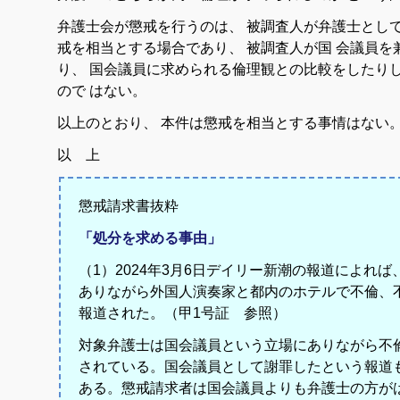
弁護士
会
が
懲戒
を
行う
の
は
、
被
調査
人
が
弁護士
とし
戒
を
相当
と
する
場合
で
あり
、
被
調査
人
が
国
会議
員
を
り
、
国会
議員
に
求め
られ
る
倫理観
と
の
比較
を
し
たり
の
で
は
ない
。
以上
の
とおり
、
本件
は
懲戒
を
相当
と
する
事情
は
ない
以 上
懲戒請求書抜粋
「処分を求める事由」
（1）2024年3月6日デイリー新潮の報道によれ
ありながら外国人演奏家と都内のホテルで不倫、
報道された。
（甲1号証 参照）
対象弁護士は国会議員という立場にありながら不
されている。国会議員として謝罪したという報道
ある。懲戒請求者は国会議員よりも弁護士の方が