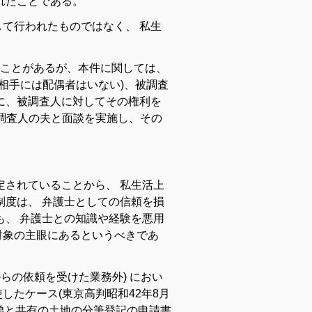
れ
た
こと
で
ある
。
し
て
行わ
れ
た
もの
で
は
なく
、
私生
ことがあ
る
が
、
本件
に関して
は
、
相手
に
は
配偶
者
は
い
ない
)
、
被
調査
に
、
被
調査
人
に対して
その
権
利
を
調査
人
の
夫
と
面談
を
実施し
、
その
定
さ
れ
て
い
ること
から
、
私生活
上
制度
は
、
弁護士
として
の
信頼
を
損
も
、
弁護士
と
の
知識
や
経験
を
悪用
対象
の
主眼
に
ある
と
いう
べき
で
あ
から
の
依頼
を
受け
た
業務
外
)
におい
使
し
た
ケース
(
東京
高
判
昭和
42
年
8
月
弟
と
共有
の
土地
の
分筆登記
の
申請
書