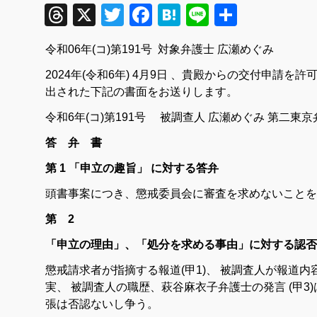
Threads
X
Twitter
Facebook
Hatena
Line
共
有
令
和
06
年
(
コ
)
第
191
号
対象
弁護士
広瀬めぐみ
2024
年
(
令
和
6
年
)
4
月
9
日
、
貴殿
から
の
交付
申請
を
許
出
さ
れ
た
下記
の
書面
を
お送り
し
ます
。
令
和6
年
(
コ
)
第
191
号
被調
查人
広瀬
めぐみ
第
二
東京
答 弁 書
第 1 「申立の趣旨」 に対する答弁
頭書
事案
につき
、
懲戒
委員
会
に
審査
を
求め
ない
こと
を
第 2
「申立の理由」、「処分を求める事由」に対する認否
懲戒
請求
者
が
指摘
する
報道
(
甲
1
)
、
被
調査
人
が報道
内
実
、
被
調査
人
の
職歴
、
萩谷麻衣子
弁護士
の
発言
(
甲
3
)
張
は
否認
ないし
争う
。