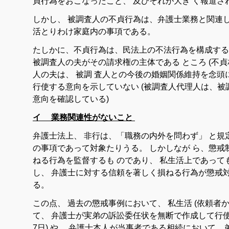
貞
行為
を
おこなっ
た
こと
、
及び
それ
が大き
く
報道さ
しかし
、
被
調査
人
の
不貞
行為
は
、
弁護士
業務
と
関連
活
とりわけ
家庭
内
の
事項
で
ある
。
たしかに
、
不貞
行為
は
、
民法
上
の
不法
行為
を
構成
する
被
調査
人
の
夫
が
その
請求
権
の
主体
で
ある
ところ
(
不貞
人
の
夫
は
、
被
調
査人
と
の
今後
の
婚姻
関係
維持
を
念頭
行使する
意向
を
示し
て
い
ない
(
被
調査
人
代理人
は
、
被
意向を
確認
し
て
いる
)
イ 業務関連性がないこと
弁護士
法
上
、
非行
は
、
「
職務
の
内外
を
問わ
ず
」
と
規
の
事項
で
あっ
て
対象
たり
うる
。
しかし
なが
ら
、
懲戒
ねる
行為
を
監督
するも
の
で
あり
、
私生活上
で
あっ
て
し
、
弁護士
に対する
信頼
を
著しく
損ねる
行為
が
懲戒
る
。
この
点
、
過去
の
懲戒
事例
において
、
私生活
(
依
頼者
て
、
弁護士
が
実弟
の
訴訟
委任
状
を
無断
で
作成
し
て
行
7
日
)
や
、
弁護士
本人
が
当事者
で
ある
相続
において
、