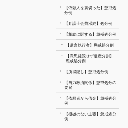
【依頼人を裏切った】懲戒処
分例
【弁護士会費滞納】処分例
【相続に関する】懲戒処分例
【遺言執行者】懲戒処分例
【意思確認せず遺産分割】
懲戒処分例
【所得隠し】懲戒処分例
【自力救済関係】懲戒処分の
要旨
【依頼者から借金】懲戒処分
例
【根拠のない主張】懲戒処分
例