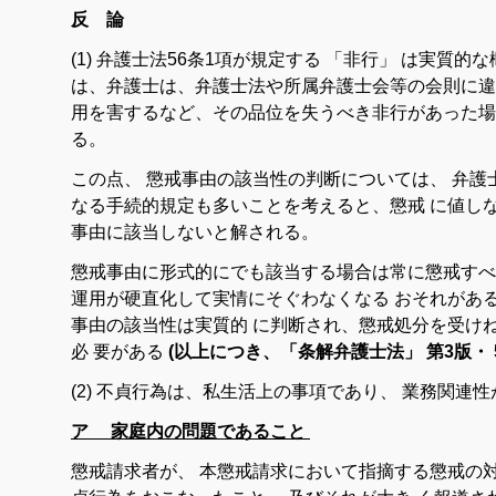
反 論
(1
)
弁護士
法
56
条
1
項
が
規定
する
「非行
」
は
実質
的
な
は
、
弁護士
は
、
弁護士
法
や
所属
弁護士
会
等
の
会則
に
違
用
を
害する
など、
そ
の
品位
を
失う
べき
非行
が
あっ
た
場
る。
この
点
、
懲戒
事由
の
該当
性
の
判断
について
は
、
弁護
なる
手続
的
規定
も
多い
こと
を
考える
と
、
懲戒
に
値し
事由
に
該当
し
ない
と
解
さ
れる
。
懲戒
事由
に
形式
的
に
でも
該当
する
場合
は
常に
懲戒
す
べ
運用
が
硬直
化
し
て
実情
に
そぐわなく
なる
おそれ
が
あ
事由
の
該当性
は
実質
的
に
判断
さ
れ
、
懲戒
処分
を
受け
必
要
が
ある
(以上につき、「条解弁護士法」 第3版・ 51
(
2
)
不貞
行為
は
、
私生活
上
の
事項
で
あり
、
業務
関連
性
ア 家庭内の問題であること
懲戒
請求
者
が
、
本
懲戒
請求
において
指摘
する
懲戒
の