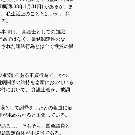
判
昭和
38
年
1
月
31日
)
が
ある
が
、
ま
、
私生活
上
の
こと
と
はいえ
、
弁
え
る
。
る
事情
は
、
弁護士
として
の
知識
、
行為
で
は
なく
、
業務
関連
性
の
な
と
さ
れ
た
違法
行為
と
は
全く
性質
の
異
の
問題
で
ある
不貞
行為
で
、
かつ
、
婚姻
関係
の
維持
を
念頭
に
おい
て
いる
本件
において
、
弁護士
会
が
、
被
調
場
として
謝
罪
を
し
た
と
の
報道
に
触
理
が
求め
られる
と
主張
し
て
いる
。
で
ある
し
、
そ
もそも
、
国会
議員
と
問題
設定
自体
が
不適当
で
ある
。