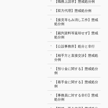
【職務上請求】懲戒処分例
【双方代理】懲戒処分例
【接見等もみ消し工作】懲戒
処分例
【裁判資料等返却せず】懲戒
処分例
【公設事務所】処分と非行
【相手方と直接交渉】懲戒処
分例
【預り金に関する】懲戒処分
例
【着手金に関する】懲戒処分
例
【事務員に対する非行】懲戒
処分例