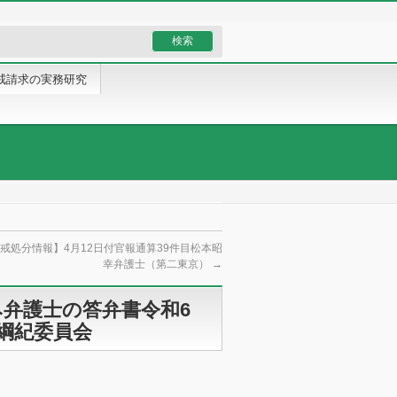
戒請求の実務研究
戒処分情報】4月12日付官報通算39件目松本昭
幸弁護士（第二東京）
→
弁護士の答弁書令和6
会綱紀委員会