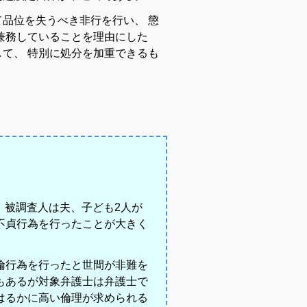
て
品位
を
失
うべき
非行
を
行い
、
懲
兼務
し
て
いる
こと
を
理由
に
し
た
し
て
、
特別
に
処分
を
加重
できる
も
。
ば、被調査人は夫、子ども2人が
不貞行為を行ったことが大きく
倫行為を行ったと世間が非難を
もあるが対象弁護士は弁護士で
はるかに高い倫理が求められる