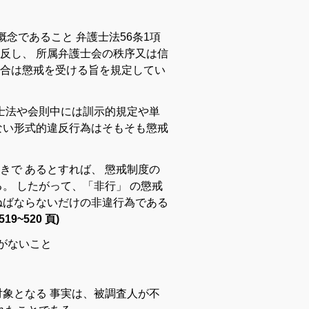
概念
で
ある
こと
弁護士
法
56
条
1
項
反
し
、
所属
弁護士
会
の
秩序
又は
信
合
は
懲戒
を
受ける
旨
を
規定
し
てい
士
法
や
会則
中
に
は
訓示的
規定
や
単
ない
形式
的
違反
行為
はそもそも
懲戒
き
で
ある
と
すれ
ば
、
懲戒
制度
の
る
。
したがって
、
「
非行」
の
懲戒
ねば
なら
ないだけ
の
非違
行為
で
ある
9~520 頁)
が
ない
こと
対象
と
なる
事実
は
、
被
調査
人
が
不