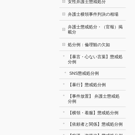
女性弁護士懲戒処分
弁護士横領事件判決の相場
弁護士懲戒処分・（官報）掲
載分
処分例：倫理観の欠如
【暴言・心ない言葉】懲戒処
分例
SNS懲戒処分例
【暴行】懲戒処分例
【事件放置】 弁護士懲戒処
分例
【横領・着服】懲戒処分例
【依頼者と関係】懲戒処分例