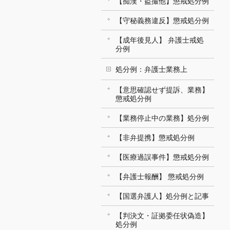
【痴漢・盗撮他】懲戒処分例
【守秘義務違反】懲戒処分例
【成年後見人】 弁護士戒処
分例
処分例：弁護士業務上
【意思確認せず提訴、業務】
懲戒処分例
【業務停止中の業務】処分例
【非弁提携】懲戒処分例
【医療過誤事件】懲戒処分例
【弁護士報酬】 懲戒処分例
【国選弁護人】処分例と記事
【判決文・証拠委任状偽造】
処分例