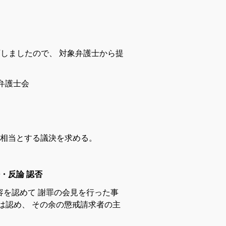
可
しま
し
た
ので
、
対象
弁護士
から
提
弁護士
会
相当
と
する
議決
を
求める
。
・反論 認否
容
を
認め
て
謝罪
の
会見
を
行っ
た
事
は
認め
、
その
余
の
懲戒
請求
者
の
主