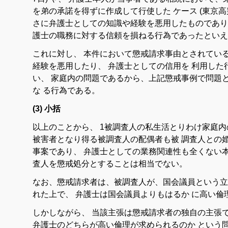
を
弟
の
承諾
を
得
ず
に
作成し
て
行使
し
た
ケース
(
東京
高
さに
弁護
士
として
の
知識
や
経験
を
悪用
し
た
もの
で
あり
護士
の
職務
に対する
信頼
を
損ねる
行為
で
あっ
た
と
い
これ
に対し
、
本件
において
懲戒
請求
事由
と
さ
れて
い
経験
を
悪用
し
たり
、
弁護士
として
の
信用
を
利用
し
た
い
、
家庭
内
の
問題
で
ある
から
、
上記
懲戒
事例
で
問題
な
る
行為
で
ある
。
(3) 小括
以上
の
こと
から
、
1
被
調査
人
の
私生活
とりわけ
家庭
内
被害
者
と
なり
得る
被
調査
人
の
配偶
者
も
被
調査
人
と
の
事案
で
あり
、
弁
護士
として
の
業務
関連
性
も
全く
ない
査
人
を
懲戒
処分
と
すること
は
相当
で
ない
。
なお
、
懲戒
請求
者
は
、
被
調査
人
が
、
国会
議員
という
立
れ
た
上
で
、
弁護士
は
国会
議員
より
も
はるか
に
高い
倫
しかしながら
、
当該
主張
は
懲戒
請求
者の
独自
の
主張
弁護士
の
どちら
が
高い
倫理
が
求め
られる
の
か
という