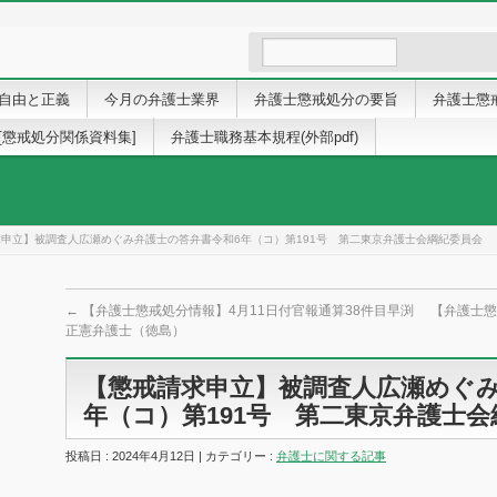
自由と正義
今月の弁護士業界
弁護士懲戒処分の要旨
弁護士懲
[懲戒処分関係資料集]
弁護士職務基本規程(外部pdf)
申立】被調査人広瀬めぐみ弁護士の答弁書令和6年（コ）第191号 第二東京弁護士会綱紀委員会
←
【弁護士懲戒処分情報】4月11日付官報通算38件目早渕
【弁護士懲
正憲弁護士（徳島）
【懲戒請求申立】被調査人広瀬めぐみ
年（コ）第191号 第二東京弁護士
投稿日 : 2024年4月12日 | カテゴリー :
弁護士に関する記事