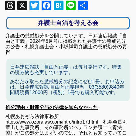
Threads
X
Twitter
Facebook
Hatena
Line
共
有
弁護士自治を考える会
弁護士の懲戒処分を公開しています。日弁連広報誌「自
由と正義」2024年5月号に掲載された弁護士の懲戒処分
の公告・札幌弁護士会・小坂祥司弁護士の懲戒処分の要
旨
日弁連広報誌「自由と正義」は毎月発行です。特集
の読み物も充実しています。
あなたが取った懲戒処分の記念にぜひ1冊。お申込み
は、日弁連広報課 自由と正義担当 03(3580)9840年
間購読費12000円（税別）1冊でも購入可能です。
処分理由・財産分与の法律を知らなかった
札幌あおぞら法律事務所
https://www.ozoralaw.com/intro/intro17.html
札弁会長も
輩出した事務所、その事務所のベテラン弁護士（青法
協）がこの処分はまずいのでは、それとも知っていてこ