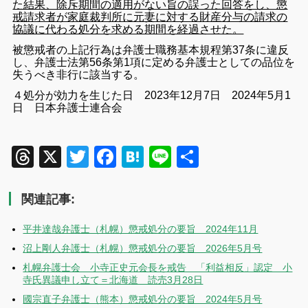
た結果、除斥期間の適用がない旨の誤った回答をし、懲
戒請求者が家庭裁判所に元妻に対する財産分与の請求の
協議に代わる処分を求める期間を経過させた。
被懲戒者の上記行為は弁護士職務基本規程第37条に違反
し、弁護士法第56条第1項に定める弁護士としての品位を
失うべき非行に該当する。
４処分が効力を生じた日 2023年12月7日
2024年5月1
日 日本弁護士連合会
Threads
X
Twitter
Facebook
Hatena
Line
共
有
関連記事:
平井達哉弁護士（札幌）懲戒処分の要旨 2024年11月
沼上剛人弁護士（札幌）懲戒処分の要旨 2026年5月号
札幌弁護士会 小寺正史元会長を戒告 「利益相反」認定 小
寺氏異議申し立て＝北海道 読売3月28日
國宗直子弁護士（熊本）懲戒処分の要旨 2024年5月号