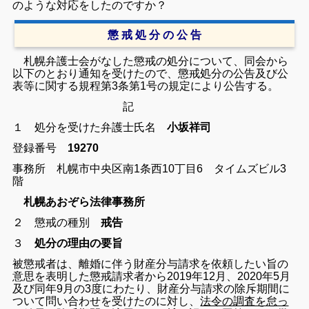
のような対応をしたのですか？
懲 戒 処 分 の 公 告
札幌弁護士会がなした懲戒の処分について、同会から
以下のとおり通知を受けたので、懲戒処分の公告及び公
表等に関する規程第3条第1号の規定により公告する。
記
１ 処分を受けた弁護士
氏名
小坂祥司
登録番号
19270
事務所 札幌市中央区南1条西10丁目6 タイムズビル3
階
札幌あおぞら法律事務所
２ 懲戒の種別
戒告
３
処分の理由の要旨
被懲戒者は、離婚に伴う財産分与請求を依頼したい旨の
意思を表明した懲戒請求者から2019年12月、2020年5月
及び同年9月の3度にわたり、財産分与請求の除斥期間に
ついて問い合わせを受けたのに対し、
法令の調査を怠っ