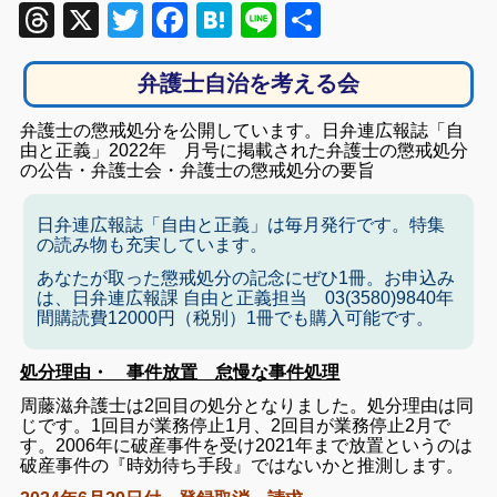
Threads
X
Twitter
Facebook
Hatena
Line
共
有
弁護士自治を考える会
弁護士の懲戒処分を公開しています。日弁連広報誌「自
由と正義」2022年 月号に掲載された弁護士の懲戒処分
の公告・弁護士会・弁護士の懲戒処分の要旨
日弁連広報誌「自由と正義」は毎月発行です。特集
の読み物も充実しています。
あなたが取った懲戒処分の記念にぜひ1冊。お申込み
は、日弁連広報課 自由と正義担当 03(3580)9840年
間購読費12000円（税別）1冊でも購入可能です。
処分理由・ 事件放置 怠慢な事件処理
周藤滋弁護士は2回目の処分となりました。処分理由は同
じです。1回目が業務停止1月、2回目が業務停止2月で
す。2006年に破産事件を受け2021年まで放置というのは
破産事件の『時効待ち手段』ではないかと推測します。