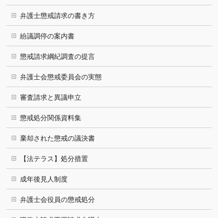
弁護士懲戒請求の書き方
紛議調停の案内書
懲戒請求綱紀調査の提言
弁護士会懲戒委員会の実態
審査請求と異議申立
懲戒処分関係資料集
棄却された懲戒の議決書
【法テラス】処分措置
成年後見人制度
弁護士会役員の懲戒処分