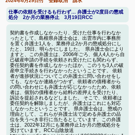
2024年6月29日付 登録取消 請求
仕
事の依頼を受けるも行わず… 弁護士が2度目の懲戒
処分 2か月の業務停止 3月19日RCC
契約書を作成しなかったり、受けた仕事を行わなか
ったとして、島根県弁護士会は、出雲市内に事務所
を置く弁護士1人を、業務停止2か月の懲戒処分にし
たと、19日、明らかにしました。 県弁護士会により
ますと、この弁護士は、2006年ごろ、個人4人から自
己破産申請の手続を依頼され受けたにも関わらず、
委任契約書を作成しなかったほか、このうち3人の破
産申立手続きを行わなかったということです。 依頼
者が進捗状況についてこの弁護士に問い合わせをし
ても、なかなか連絡がつかず、依頼者の債権者から
の問い合わせにも弁護士が応じなかったため、依頼
者は、個別の債権者から給料の差押えを受けたり、
訴訟を提起されるなどしました。 そこで、依頼者は
委任契約を解除しましたが、弁護士はこれにも対応
しなかったということです。 県弁護士会は、懲戒の
理由として、これらが弁護士法で定める弁護士の品
位を失うべき非行に当たるとしています。この弁護
士は、2022年12月にも業務停止1か月の懲戒処分を
受けています。RCC山陰放送