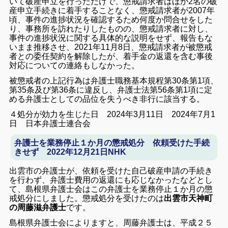
いて破産申立を行っただけで、懲戒請求者はほか2名の破
産申立手続きに着手することなく、懲戒請求者が2007年
頃、事件の進捗状況を確認するため何度か問合せをした
り、事務所を訪れたりしたものの、懲戒請求者に対し、
事件の進捗状況に関する具体的な説明をせず、報告もな
いまま推移させ、2021年11月8日、懲戒請求者が被懲戒
者との委任契約を解除したが、着手金の返還を含む事後
対応についての連絡もしなかった。
被懲戒者の上記行為は弁護士職務基本規程第30条第1項、
第35条及び第36条に違反し、弁護士法第56条第1項に定
める弁護士としての品位を失うべき非行に該当する。
４処分が効力を生じた日 2024年3月11日
2024年7月1
日 日本弁護士連合会
弁護士を業務停止１か月の懲戒処分 依頼受けた手続
きせず 2022年12月21日NHK
出雲市の弁護士が、依頼を受けた自己破産申請の手続き
を行わず、弁護士費用の返還にも応じなかったなどとし
て、島根県弁護士会はこの弁護士を業務停止１か月の懲
戒処分にしました。懲戒処分を受けたのは
出雲市天神町
の周藤滋弁護士
です。
島根県弁護士会によりますと、周藤弁護士は、平成２５