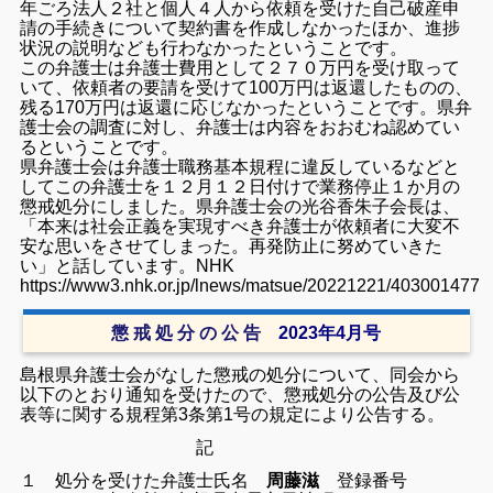
年ごろ法人２社と個人４人から依頼を受けた自己破産申
請の手続きについて契約書を作成しなかったほか、進捗
状況の説明なども行わなかったということです。
この弁護士は弁護士費用として２７０万円を受け取って
いて、依頼者の要請を受けて100万円は返還したものの、
残る170万円は返還に応じなかったということです。県弁
護士会の調査に対し、弁護士は内容をおおむね認めてい
るということです。
県弁護士会は弁護士職務基本規程に違反しているなどと
してこの弁護士を１２月１２日付けで業務停止１か月の
懲戒処分にしました。県弁護士会の光谷香朱子会長は、
「本来は社会正義を実現すべき弁護士が依頼者に大変不
安な思いをさせてしまった。再発防止に努めていきた
い」と話しています。
NHK
https://www3.nhk.or.jp/lnews/matsue/20221221/4030014777
懲 戒 処 分 の 公 告
2023年4月号
島根県弁護士会がなした懲戒の処分について、同会から
以下のとおり通知を受けたので、懲戒処分の公告及び公
表等に関する規程第3条第1号の規定により公告する。
記
１ 処分を受けた弁護士氏名
周藤滋
登録番号