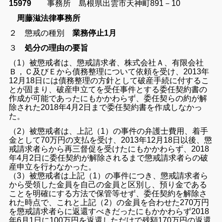
15979
事務所 島根県出雲市天神町891－10
周藤滋法律事務所
２ 懲戒の種別
業務停止1月
３
処分の理由の要旨
（1）被懲戒者は、懲戒請求者、株式会社Ａ、有限会社
Ｂ，Ｃ及びＥから債務整理について依頼を受け、2013年
12月18日には債務整理の方針として破産手続に付するこ
とが固まり、破産申立てを受任事件とする委任契約書の
作成が可能であったにもかかわらず、委任契らの約が解
除された2018年4月2日まで委任契約書を作成しなかっ
た。
（2）被懲戒者は、上記（1）の事件の弁護士費用、着手
金として70万円の支払を受け、2013年12月18日以後、懲
戒請求者らから再三督促を受けたにもかかわらず、2018
年4月2日に委任契約が解除されるまで懲戒請求者らの破
産申立を行わなかった。
（3）被懲戒者は上記（1）の事件につき、懲戒請求者ら
から受領した金員を自己の金員と区別し、預り金である
ことを明確にする方法で保管等せず、委任契約を解除さ
れた時点で、これと上記（2）の金員を合わせた270万円
を懲戒請求者らに返還すべきだったにもかかわらず2018
年6月1日に100万円を返還しただけで残額170万円の返還