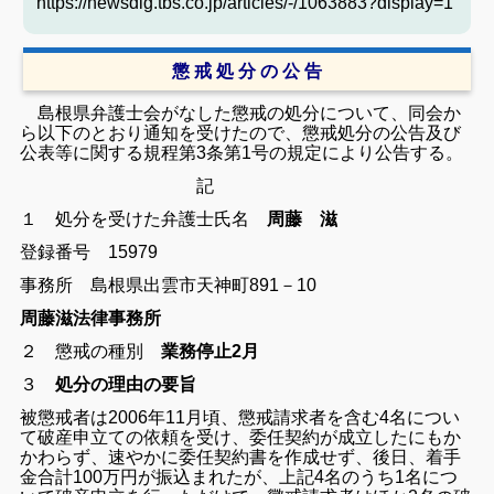
https://newsdig.tbs.co.jp/articles/-/1063883?display=1
懲 戒 処 分 の 公 告
島根県弁護士会がなした懲戒の処分について、同会か
ら以下のとおり通知を受けたので、懲戒処分の公告及び
公表等に関する規程第3条第1号の規定により公告する。
記
１ 処分を受けた弁護士
氏名
周藤 滋
登録番号 15979
事務所 島根県出雲市天神町891－10
周藤滋法律事務所
２ 懲戒の種別
業務停止2月
３
処分の理由の要旨
被懲戒者は2006年11月頃、懲戒請求者を含む4名につい
て破産申立ての依頼を受け、委任契約が成立したにもか
かわらず、速やかに委任契約書を作成せず、後日、着手
金合計100万円が振込まれたが、上記4名のうち1名につ