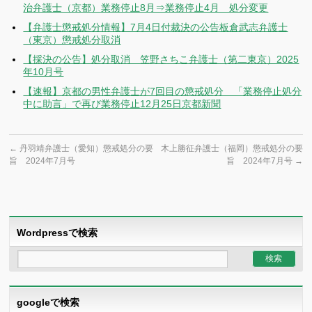
治弁護士（京都）業務停止8月⇒業務停止4月 処分変更
【弁護士懲戒処分情報】7月4日付裁決の公告板倉武志弁護士
（東京）懲戒処分取消
【採決の公告】処分取消 笠野さちこ弁護士（第二東京）2025
年10月号
【速報】京都の男性弁護士が7回目の懲戒処分 「業務停止処分
中に助言」で再び業務停止12月25日京都新聞
←
丹羽靖弁護士（愛知）懲戒処分の要
木上勝征弁護士（福岡）懲戒処分の要
旨 2024年7月号
旨 2024年7月号
→
Wordpressで検索
googleで検索