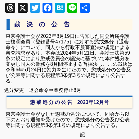
Threads
X
Twitter
Facebook
Hatena
Line
共
有
裁 決 の 公 告
東京弁護士会が2023年8月19日に告知した同会所属弁護
士枝潤会員（登録番号47175）に対する懲戒処分（退会
命令）について、同人から行政不服審査法の規定による
審査請求があり、本会は2024年5月21日、弁護士法第59
条の規定により懲戒委員会の議決に基づいて本件処分を
変更し同人の業務を8月間停止する旨採決し、この裁決は
令和6年5月24日に効力を生じたので、懲戒処分の公告及
び公表等に関する規程第3条第3号の規定により公告す
る。
処分変更 退会命令⇒業務停止8月
懲 戒 処 分 の 公 告 2023年12月号
東京弁護士会がなした懲戒の処分について、同会から以
下のとおり通知を受けたので、懲戒処分の公告及び公表
等に関する規程第3条第1号の規定により公告する。
記