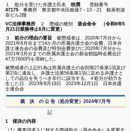
１ 処分を受けた弁護士氏名
枝潤
登録番号
47175
事務所 東京都中央区銀座7－13－21 銀座初波
奈ビル2階
VC法律事務所
２ 懲戒の種別
退会命令 （令和6年5
月21日業務停止8月に変更）
３
処分の理由の要旨
被懲戒者は、2020年7月分から
2021年8月分まで14か月の所属弁護士会の会費、日本弁
護士連合会の会費及び特別会費並びに2020年7月分から
2021年3月分までの所属弁護士会の新会館臨時会費合計
47万7600円を滞納した。
被懲戒者の上記行為は所属弁護士の会則第27条第1項及び
第2項に違反し、弁護士法第56条第1項に定める弁護士と
しての品位を失うべき非行に該当する。４処分が効力を
生じた日 2023年8月19日 2
023年12月1日 日本弁護
士連合会
裁 決 の 公 告（処分変更）2024年7月号
記
1 採決の内容
（1）審査請求人に対する懲戒処分（退会命令）を変更す