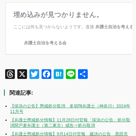
Threads
X
Twitter
Facebook
Hatena
Line
共
有
関連記事:
【採決の公告】懲戒処分取消 多胡翔弁護士（神奈川）2024年
11月号
【弁護士懲戒処分情報】11月28日付官報「採決の公告」処分取
消関戸麦弁護士（第二東京）戒告⇒処分取消
【弁護士懲戒処分情報】9月14日付官報 裁決の公告 黒田充