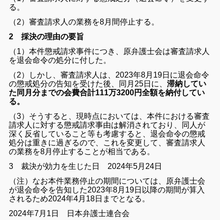
る。
（2）審査請求人の業務を8月間停止する。
2 採決の理由の要旨
（1）本件懲戒請求事件につき、原弁護士会は審査請求人
を退会命令の処分に付した。
（2）しかし、審査請求人は、2023年8月19日に退会命令
の懲戒処分の告知を受けた後、同月25日に、
滞納してい
た同月分までの会費合計111万3200円全額を納付してい
る。
（3）そうすると、現時点においては、本件における審査
請求人に対する懲戒請求事由は解消されており、同人が
深く反省していること等も考慮すると、退会命令の懲戒
処分は重きに過ぎるので、これを変更して、審査請求人
の業務を8月停止することが相当である。
3 裁決が効力を生じた日 2024年5月24日
（注）なお本件業務停止の期間については、原弁護士会
が退会命令を告知した2023年8月19日以降の期間が算入
されるため2024年4月18日までとなる。
2024年7月1日 日本弁護士連合会