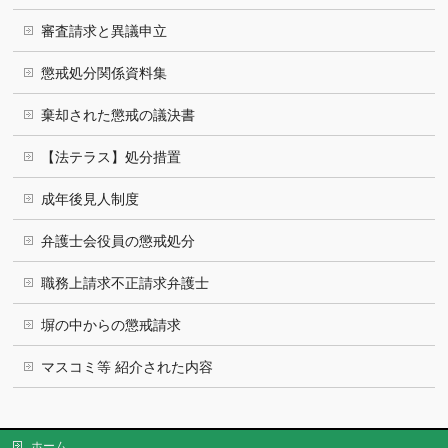
審査請求と異議申立
懲戒処分関係資料集
棄却された懲戒の議決書
【法テラス】処分措置
成年後見人制度
弁護士会役員の懲戒処分
職務上請求不正請求弁護士
塀の中からの懲戒請求
マスコミ等 紹介された内容
ホーム