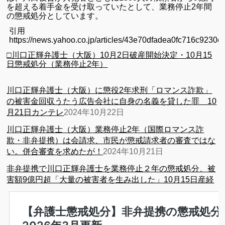
を超える着手金を受け取っていたとして、業務停止2年間
の懲戒処分としています。
引用
https://news.yahoo.co.jp/articles/43e70dfadea0fc716c923
□川口正輝弁護士（大阪）10月2日破産開始決定・10月15
日懲戒処分（業務停止2年）
川口正輝弁護士（大阪）に懲役2年求刑「ロマンス詐欺」
の被害金回収うたう広告会社に自身の名義を貸した罪 10
月21日カンテレ
2024年10月22日
川口正輝弁護士（大阪）業務停止2年（国際ロマンス詐
欺・非弁提携）は会請求、市民が懲戒請求者の審査ではな
い。併合審査を求めたが！
2024年10月21日
非弁提携で川口正輝弁護士を業務停止２年の懲戒処分、被
害額9億円超「大量の被害者を生み出した」10月15日産経