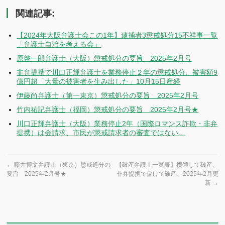
関連記事:
【2024年大阪弁護士会この1年】逮捕者3懲戒処分15不祥事一覧
「弁護士自治を考える会」
原啓一郎弁護士（大阪）懲戒処分の要旨 2025年2月号
非弁提携で川口正輝弁護士を業務停止２年の懲戒処分、被害額9
億円超「大量の被害者を生み出した」10月15日産経
伊藤尚弁護士（第一東京）懲戒処分の要旨 2025年2月号
竹内祐記弁護士（福岡）懲戒処分の要旨 2025年2月号★
川口正輝弁護士（大阪）業務停止2年（国際ロマンス詐欺・非弁
提携）は会請求、市民が懲戒請求者の審査ではない…
←
藤井博文弁護士（東京）懲戒処分の
【破産弁護士一覧表】横領して破産、
要旨 2025年2月号★
非弁提携で儲けて破産、2025年2月更
新
→