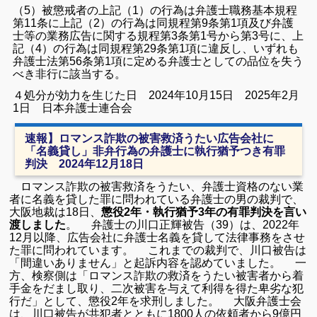
（5）被懲戒者の上記（1）の行為は弁護士職務基本規程
第11条
に上記（2）の行為は同規程第9条第1項及び弁護
士等の業務広告に関する規程第3条第1号から第3号に、上
記（4）の行為は同規程第29条第1項に違反し、いずれも
弁護士法第56条第1項に定める弁護士としての品位を失う
べき非行に該当する。
４処分が効力を生じた日 2024年10月15日
2025年2月
1日 日本弁護士連合会
速報】ロマンス詐欺の被害救済うたい広告会社に
「名義貸し」非弁行為の弁護士に執行猶予つき有罪
判決 2024年12月18日
ロマンス詐欺の被害救済をうたい、弁護士資格のない業
者に名義を貸した罪に問われている弁護士の男の裁判で、
大阪地裁は18日、
懲役2年・執行猶予3年の有罪判決を言い
渡しました
。 弁護士の川口正輝被告（39）は、2022年
12月以降、広告会社に弁護士名義を貸して法律事務をさせ
た罪に問われています。 これまでの裁判で、川口被告は
「間違いありません」と起訴内容を認めていました。 一
方、検察側は「ロマンス詐欺の救済をうたい被害者から着
手金をだまし取り、二次被害を与えて利得を得た卑劣な犯
行だ」として、懲役2年を求刑しました。 大阪弁護士会
は、川口被告が共犯者とともに1800人の依頼者から9億円