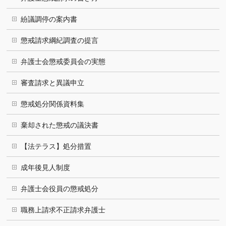
紛議調停の案内書
懲戒請求綱紀調査の提言
弁護士会懲戒委員会の実態
審査請求と異議申立
懲戒処分関係資料集
棄却された懲戒の議決書
【法テラス】処分措置
成年後見人制度
弁護士会役員の懲戒処分
職務上請求不正請求弁護士