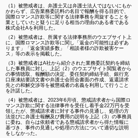
（1）被懲戒者は、弁護士又は弁護士法人ではないにもか
かわらず、広告業務委託料の名目で報酬を得る目的で、
国際ロマンス詐欺等に関する法律事務を周旋することを
業としていたと疑うに足りる相当の理由のある者である
株式会社Aを利用した。
（2）被懲戒者は、所属する法律事務所のウエブサイト上
に、国際ロマンス詐欺等に関し「返金の可能性は必ずあ
ります」「返金実績多数」「相談者様の詐欺被害ケー
ス」等の表示を掲載した。
（3）被懲戒者はA社から紹介された業務委託契約を締結
した事務員に対し、上記（2）のウエブサイト閲覧者から
の事情聴取、報酬額の決定、委任契約締結手続、銀行充
口座凍結要請文書や弁護士会照会書面の作成、返還請求
先との和解交渉等を被懲戒者の名義を利用して行うこと
を許諾した。
（4）被懲戒者は、2023年6月頃、懲戒請求者から国際ロ
マンス詐欺に関する法律事件を受任し着手金22万円を受
領したが、懲戒請求者に対する事件の見通し、処理の方
法並びに弁護士報酬及び費用の説明を上記（3）の事務員
に委ね、自らは依頼者である懲戒請求者から得た情報に
基づき、事件の見通しや処理の方法について適切な説明
をしなかった。