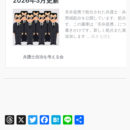
Threads
X
Twitter
Facebook
Hatena
Line
共
有