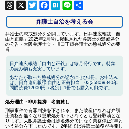
Threads
X
Twitter
Facebook
Hatena
Line
共
有
弁護士自治を考える会
弁護士の懲戒処分を公開しています。日弁連広報誌「自
由と正義」2025年2月号に掲載された弁護士の懲戒処分
の公告・大阪弁護士会・川口正輝弁護士の懲戒処分の要
旨
日弁連広報誌「自由と正義」は毎月発行です。特集
の読み物も充実しています。
あなたが取った懲戒処分の記念にぜひ1冊。お申込み
は、日弁連広報課 自由と正義担当 03(3580)9840年
間購読費12000円（税別）1冊でも購入可能です。
処分理由・非弁提携 名義貸し
刑事事件で有罪判決を下される、また破産になれば弁護
士資格が無くなり懲戒処分を下さなくとも登録取消とな
ります。大阪弁護士会は除名処分ではなく業務停止2年と
いう処分を下したのです。2年経てば弁護士業務が再開し