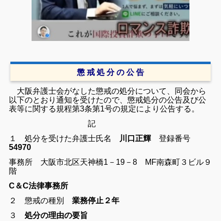
懲 戒 処 分 の 公 告
大阪弁護士会がなした懲戒の処分について、同会から
以下のとおり通知を受けたので、懲戒処分の公告及び公
表等に関する規程第3条第1号の規定により公告する。
記
１ 処分を受けた弁護士
氏名
川口正輝
登録番号
54970
事務所 大阪市北区天神橋1－19－8 MF南森町３ビル９
階
C＆C法律事務所
２ 懲戒の種別
業務停止２年
３
処分の理由の要旨